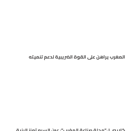
المغرب يراهن على القوة الضريبية لدعم تنميته
كلايبي ل”مجلة صناعة المغرب”: عين السبع تعزز البنية