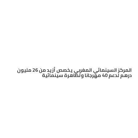
المركز السينمائي المغربي يخصص أزيد من 26 مليون
درهم لدعم 40 مهرجانا وتظاهرة سينمائية