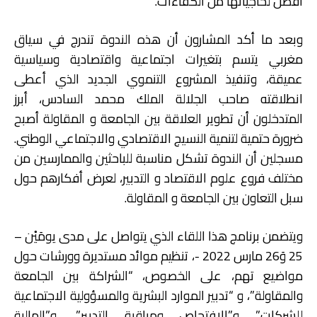
أفضل لحاجياتها من الكفاءات.
وبعد ما أكد المشارون أن هذه الندوة تندرج في سياق
مغربي يتسم بتغيرات اجتماعية واقتصادية وسياسية
عميقة، وتنفيذ المشروع التنموي الجديد الذي أعطى
انطلاقته صاحب الجلالة الملك محمد السادس، أبرز
المتدخلون أن تطوير العلاقة بين الجامعة و المقاولة أصبح
ضرورة حتمية لتنمية النسيج الاقتصادي والاجتماعي الوطني.
مسجلين أن الندوة تشكل مناسبة للباحثين والممارسين من
مختلف فروع علوم الاقتصاد و التدبير، لعرض أفكارهم حول
سبل التعاون بين الجامعة و المقاولة.
ويتضمن برنامج هذا اللقاء الذي يتواصل على مدى يومَيْن –
25 وَ26 مارس 2022 -، تنظيم موائد مستديرة وورشات حول
مواضيع تهم، على الخصوص، “الشراكة بين الجامعة
والمقاولة”، و “تدبير الموارد البشرية والمسؤولية الاجتماعية
للشركات” و”الافتحاص ومراقبة التدبير”، و”المالية