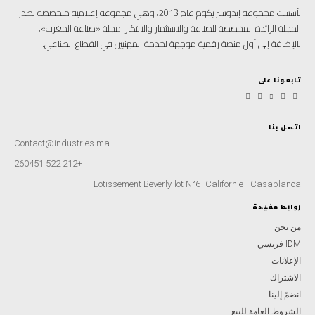
تأسست مجموعة إندوستريكوم عام 2013، وهي مجموعة إعلامية متخصصة تصدر
المجلة الرائدة المخصصة للصناعة والاستثمار والابتكار: مجلة «صناعة المغرب»،
بالإضافة إلى أول منصة رقمية موجهة لخدمة المهنيين في القطاع الصناعي.
تابعونا على
اتصل بنا
Contact@industries.ma
+212 522 260451
Lotissement Beverly-lot N°6- Californie - Casablanca
روابط مفيدة
من نحن
IDM فرنسي
الإعلانات
الاشتراك
انضمّ إلينا
الشروط العامة للبيع