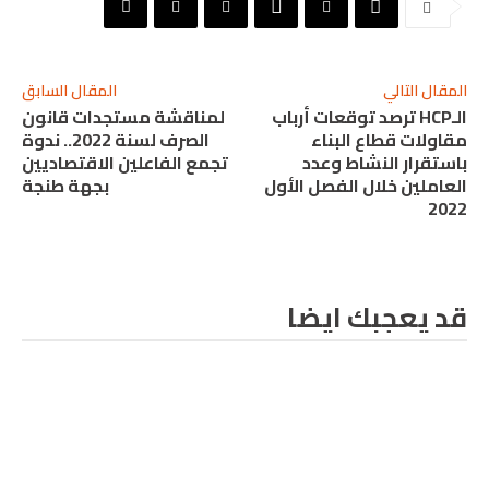
المقال التالي
المقال السابق
الـHCP ترصد توقعات أرباب
لمناقشة مستجدات قانون
مقاولات قطاع البناء
الصرف لسنة 2022.. ندوة
باستقرار النشاط وعدد
تجمع الفاعلين الاقتصاديين
العاملين خلال الفصل الأول
بجهة طنجة
2022
قد يعجبك ايضا