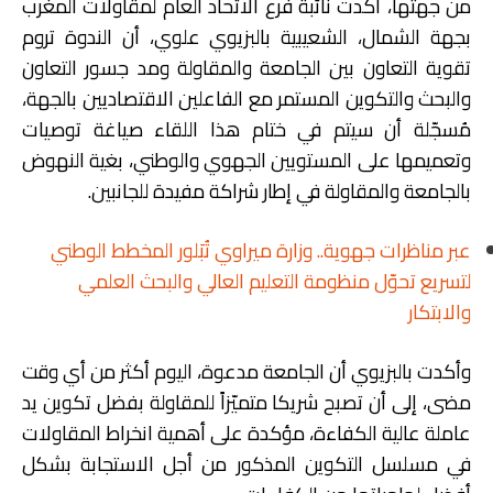
من جهتها، أكدت نائبة فرع الاتحاد العام لمقاولات المغرب
بجهة الشمال، الشعيبية بالبزيوي علوي، أن الندوة تروم
تقوية التعاون بين الجامعة والمقاولة ومد جسور التعاون
والبحث والتكوين المستمر مع الفاعلين الاقتصاديين بالجهة،
مُسجّلة أن سيتم في ختام هذا اللقاء صياغة توصيات
وتعميمها على المستويين الجهوي والوطني، بغية النهوض
بالجامعة والمقاولة في إطار شراكة مفيدة للجانبين.
عبر مناظرات جهوية.. وزارة ميراوي تُبَلور المخطط الوطني
لتسريع تحوّل منظومة التعليم العالي والبحث العلمي
والابتكار
وأكدت بالبزيوي أن الجامعة مدعوة، اليوم أكثر من أي وقت
مضى، إلى أن تصبح شريكا متميّزاً للمقاولة بفضل تكوين يد
عاملة عالية الكفاءة، مؤكدة على أهمية انخراط المقاولات
في مسلسل التكوين المذكور من أجل الاستجابة بشكل