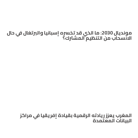
مونديال 2030: ما الذي قد تخسره إسبانيا والبرتغال في حال
الانسحاب من التنظيم المشترك؟
المغرب يعزز ريادته الرقمية بقيادة إفريقيا في مراكز
البيانات المعتمدة