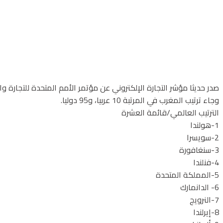
صدر حديثا مؤشر التجارة الإلكتروني عن مؤتمر الأمم المتحدة للتجارة والتنمية (أونكتاد) للعام 2019، وهو يقيس مدى جاهزية 152 اقتصاد عبر العالم 
وجاء ترتيب المغرب في المرتبة 10 عربيا، و95 دوليا.
الترتيب العالمي/قائمة العشرة
1-هولندا
2-سويسرا
3-سنغافورة
4-فنلندا
5-المملكة المتحدة
6- الدانمارك
7-النرويج
8-إيرلندا