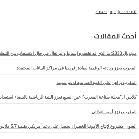
الصفحة الرئيسية
اقتصاد
أحدث المقالات
مونديال 2030: ما الذي قد تخسره إسبانيا والبرتغال في حال الانسحاب من التنظيم المشترك؟
المغرب يعزز ريادته الرقمية بقيادة إفريقيا في مراكز البيانات المعتمدة
المغرب يراهن على القوة الضريبية لدعم تنميته
كلايبي ل”مجلة صناعة المغرب”: عين السبع تعزز البنية الرياضية بالبيضاء استعداداً لمو
المغرب يعزز أمنه الغذائي
العيون: مشروع لإنتاج الأمونيا الخضراء يحصل على دعم أمريكي بقيمة 5.7 ملايين دولار