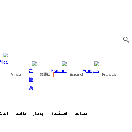
Africa
普通话
Español
Français
صناعة
استثمار
ابتكار
طاقة
الذك