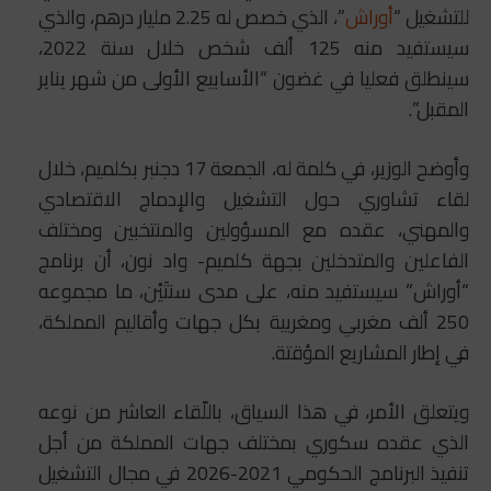
للتشغيل “
أوراش
”، الذي خصص له 2.25 مليار درهم، والذي
سيستفيد منه 125 ألف شخص خلال سنة 2022،
سينطلق فعليا في غضون “الأسابيع الأولى من شهر يناير
المقبل”.
وأوضح الوزير، في كلمة له، الجمعة 17 دجنبر بكلميم، خلال
لقاء تشاوري حول التشغيل والإدماج الاقتصادي
والمهني، عقده مع المسؤولين والمنتخبين ومختلف
الفاعلين والمتدخلين بجهة كلميم- واد نون، أن برنامج
“أوراش” سيستفيد منه، على مدى سنتَيْن، ما مجموعه
250 ألف مغربي ومغربية بكل جهات وأقاليم المملكة،
في إطار المشاريع المؤقتة.
ويتعلق الأمر، في هذا السياق، باللّقاء العاشر من نوعه
الذي عقده سكوري بمختلف جهات المملكة من أجل
تنفيذ البرنامج الحكومي 2021-2026 في مجال التشغيل