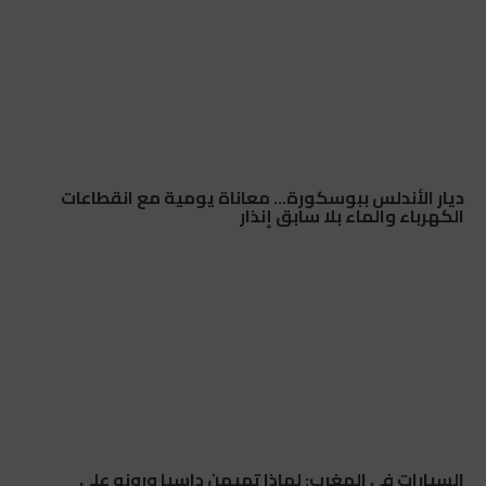
ديار الأندلس ببوسكورة… معاناة يومية مع انقطاعات
الكهرباء والماء بلا سابق إنذار
السيارات في المغرب: لماذا تهيمن داسيا ورونو على