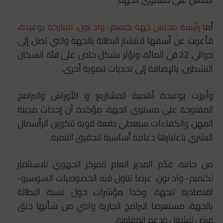
أم
ا رئيسة مجلس جهة كلميم- واد نون، امباركة بوعيدة
،
فأعربت عن أسفها لانتشار البطالة بالجهة والتي تصل إلى
حوالي 22 في المائة، وتؤثر بشكل خاص على فئة السكان
النشطين، بالإضافة إلى تحديات تنموية أخرى.
وأبرزت بوعيدة أهمية المشاريع و الأوراش والبرامج
المفتوحة على مستوى الجهة، مؤكدة أن إحداث مدينة
المهن والكفاءات سيعطي دفعة قوية لتكوين الرأسمال
البشري باعتبارها دعامة أساسية لتحقيق التنمية.
من جانبه، قدّم المدير العام للمركز الجهوي للاستثمار
لكلميم- واد نون، عرضا تناول فيه الخصوصيات السوسيو-
اقتصادية للجهة، وكذا مؤشرات حول نسبة البطالة
بالجهة، مستعرضا البرامج الجارية والتي من شأنها خلق
فرص للشغل ودعم المقاولة.