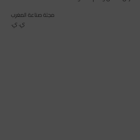
مجلة صناعة المغرب
ي. ي.
سيستفيد منه 125 ألف شخص.. البرنامج
الحكومي “أوراش” ينطلق فعلياً في يناير
2022