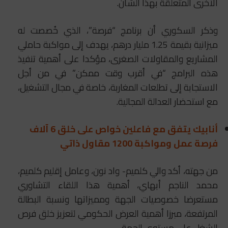
الأخرى المتعلقة بهذا الشأن.
وذكر السكوري أن برنامج “فرصة”، الذي خُصصت له
ميزانية بقيمة 1.25 مليار درهم، يهدف إلى مواكبة حاملي
المشاريع والمقاولات الصغرى، مؤكدا على أهمية تنفيذ
هذه البرامج “في أقرب وقت ممكن” في من أجل
الاستجابة إلى تطلعات المغاربة، خاصة في مجال التشغيل،
مع استحضار العدالة المجالية.
أنابيك يتفق مع فاعلين خواص على خلق 6 آلاف
فرصة عمل ومواكبة 1200 مقاول ذاتي
من جهته، أكد والي كلميم- واد نون، وعامل إقليم كلميم،
محمد الناجم أبهاي، أهمية هذا اللقاء التشاوري
مستعرضا خصوصيات الجهة ومميزاتها ونسبة البطالة
المرتفعة، مبرزا أهمية العرض الحكومي لتعزيز خلق فرص
الشغل على مستوى الجهة.