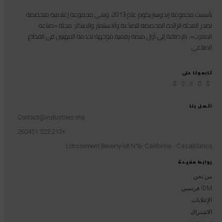
تأسست مجموعة إندوستريكوم عام 2013، وهي مجموعة إعلامية متخصصة
تصدر المجلة الرائدة المخصصة للصناعة والاستثمار والابتكار: مجلة «صناعة
المغرب»، بالإضافة إلى أول منصة رقمية موجهة لخدمة المهنيين في القطاع
الصناعي.
تابعونا على
اتصل بنا
Contact@industries.ma
+212 522 260451
Lotissement Beverly-lot N°6- Californie - Casablanca
روابط مفيدة
من نحن
IDM فرنسي
الإعلانات
الاشتراك