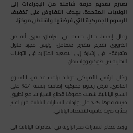
تعتزم تقديم حزمة شاملة من الإجراءات إلى
الولايات المتحدة، بهدف التفاوض على تخفيف
الرسوم الجمركية التي فرضتها واشنطن مؤخرًا.
وقال إيشيبا، خلال جلسة في البرلمان: «نرى أنه من
الضروري تقديم مقترح متكامل، وليس مجرد حلول
متفرقة»، في إشارة إلى التصعيد المتزايد في التوترات
التجارية بين طوكيو وواشنطن.
وكان الرئيس الأمريكي دونالد ترامب قد قرر، الأسبوع
الماضي، فرض رسوم جمركية إضافية بنسبة 24% على
السلع اليابانية، شملت خصوصًا قطاع السيارات، مع تطبيق
ضريبة قدرها 25% على واردات السيارات اليابانية. قرار اعتبر
بمثابة ضربة قاسية للاقتصاد الياباني.
ويُعد قطاع السيارات حجر الزاوية في الصادرات اليابانية إلى