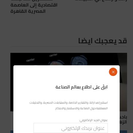
اقتصادية إلى العاصمة
المصرية القاهرة
قد يعجبك ايضا
×
ابقَ على اطلاع بعالم الصناعة
استلم إصداراتنا، والتقارير الخاصة، والمقابلات الحصرية، والتحليلات
المعمّقة حول الصناعة والاستثمار والابتكار.
باحث مغربي يقود إنجازًا علميًا قد يغير طرق تشخيص
عنوان البريد الإلكتروني:
الزهايمر