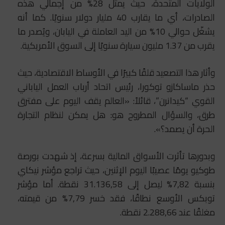
الولايات المتحدة، حيث يمثل 28% من إجمالي هذه
الصادرات، أي ما يقارب 40 مليار دولار سنويًا. كما أنه
يشغّل حوالي 10% من اليد العاملة في اليابان، ويُصدر ما
يقرب من 1.37 مليون سيارة سنويًا إلى السوق الأمريكية.
وأثار هذا التصعيد قلقًا كبيرًا في الأوساط الاقتصادية، حيث
حذر ماساكازو توكورا، رئيس اتحاد أرباب العمل الياباني
القوي “كيدانرن”، قائلاً: «العالم يقف اليوم على مفترق
طرق، والسؤال المطروح هو: هل يمكن لنظام التجارة
الحرة أن يصمد؟».
وبدورها تأثرت الأسواق المالية بسرعة، إذ شهدت بورصة
طوكيو يومًا عصيبًا اليوم الإثنين، حيث تراجع مؤشر نيكاي
بنسبة 7,82% ليصل إلى 31.136,58 نقطة. أما مؤشر
توبكس الأوسع نطاقًا، فقد خسر 7,79% من قيمته،
مغلقًا عند 2.288,66 نقطة.