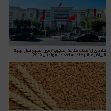
كلايبي ل”مجلة صناعة المغرب”: عين السبع تعزز البنية
الرياضية بالبيضاء استعداداً لمونديال 2030