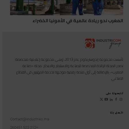
المغرب نحو ريادة عالمية في الأمونيا الخضراء
تأسست مجموعة إندوستريكوم عام 2013، وهي مجموعة إعلامية متخصصة
تصدر المجلة الرائدة المخصصة للصناعة والاستثمار والابتكار: مجلة «صناعة
المغرب»، بالإضافة إلى أول منصة رقمية موجهة لخدمة المهنيين في القطاع
الصناعي.
تابعونا على
اتصل بنا
Contact@industries.ma
+212 522 260451