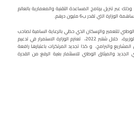
لك عبر تنزيل برنامج المساعدة التقنية والمعمارية بالعالم
الوطني للتعمير والإسكان الذي حظي بالرعاية السامية لصاحب
الجلالة الملك محمد السادس نصره الله، و الذي أطلقته الوزيرة، خلال شتنبر 2022، تعتزم الوزارة الاستمرار في تدعيم
لمشاريع والبرامج، و كذا تجديد المرتكزات باعتبارها رافعة
لجديد والميثاق الوطني للاستثمار بغية الرفع من القدرة