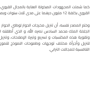
كما شملت المجهودات المبذولة العناية بالمجال القروي، وذ
القروي بكلفة 12 مليون درهما على مدى ثلاث سنوات وبمساهمة الوزارة التي تقدر ب6 مليون درهم.
وختم المصدر نفسه، أن تنزيل مخرجات الحوار لوطني الحوار 
وتقوية هذه المكتسبات و تسريع وتيرة الإصلاحات، وتنزيل ا
لتنزيل وأجرأة مختلف توجهات وطموحات النموذج لتنموي ا
التنافسية للمجالات الترابي.