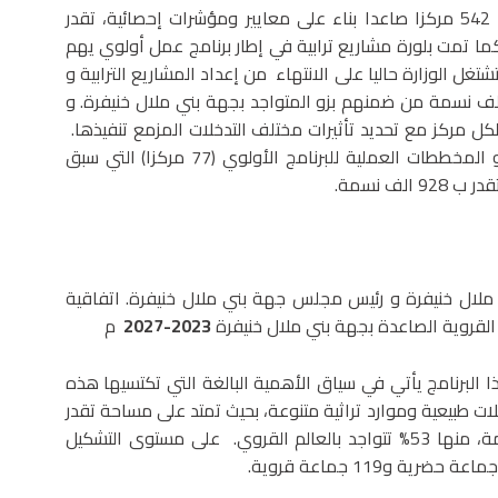
وجاء في ذات البلاغ، أنه تمت بلورة خريطة وطنية تغطي 542 مركزا صاعدا بناء على معايير ومؤشرات إحصائية، تقدر
كنة القروية كما تمت بلورة مشاريع ترابية في إطار برنامج عمل أولوي يهم
تشتغل الوزارة حاليا على الانتهاء من إعداد المشاريع الترابية و
جتها الخاصة ب 12 مركزا نموذجيا جهويا تسكنه 127 الف نسمة من ضمنهم بزو المتواجد بجهة بني ملال خنيفرة. و
 مركز مع تحديد تأثيرات مختلف التدخلات المزمع تنفيذها.
كما ستعمل الوزارة على إطلاق إنجاز المشاريع الترابية و المخططات العملية للبرنامج الأولوي (77 مركزا) التي سبق
ف نسمة.
ملال خنيفرة و رئيس مجلس جهة بني ملال خنيفرة. اتفاقية
ز القروية الصاعدة بجهة بني ملال خنيفرة
2023-2027
م
ا البرنامج يأتي في سياق الأهمية البالغة التي تكتسيها هذه
ت طبيعية وموارد تراثية متنوعة، بحيث تمتد على مساحة تقدر
ب 28.088 كلم² و يصل عدد ساكنتها إلى 2.520.776 نسمة، منها 53% تتواجد بالعالم القروي. على مستوى التشكيل