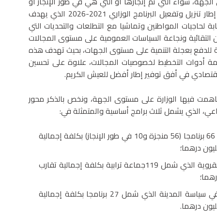
لجهة، سواء التي تم إنجازها أو التي هي في طور الإنجاز أو
تلك التي تم إعطاء انطلاقتها خلال هذه الزيارة، تندرج في إطار تنزيل وتفعيل البرنامج الوزاري 2021-2026 الذي يهدف
بة لحاجيات المواطنين وتماشيا مع التطلعات والتحديات التي
ان التقائية ونجاعة السياسات العمومية على مستوى المجالات
جة للدفع بعجلة التنمية على مستوى الجهات، بحيث تهدف هذه
اءمة أدوات التخطيط لخصوصيات المجالات، علاوة على تحسين
لاقتصادي في أفق توفير إطار أفضل للعيش الكريم.
ساهمت فيها الوزارة على مستوى الجهة، ونخص بالذكر محور
اعي، الذي يشمل ثلاث برامج أساسية والمتمثلة في:
التأهيل الحضري وهيكلة الأحياء ناقصة التجهيز الذي شمل 66 برنامجا (56 منجزة و10 في طور الإنجاز) بكلفة إجمالية
مواكبة الورش الجهوي عبر آلية تأهيل الجماعات الترابية القروية الذي شمل 119جماعة ترابية بكلفة إجمالية تقارب
الرقي بالمدن والمراكز عبر آلية التأهيل الحضري المندمج في سياسة المدينة الذي شمل 27 برنامجا بكلفة إجمالية