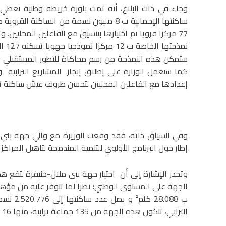
ساكنتها الإجمالية ب 8 مليون نسمة من السا
77 مركزا قرويا تم اختيارها بتنسيق مع الفاعلين المحليين. و
نمذ
ستمكن هذه النمذجة من رسم محاكاة للتطور المستقبلي لكل
إعدادها مع الفاعلين المحليين لتحسن ظروف عيش ساكنة تقدر ب 928 ال
وفي السياق ذاته، فقد وقعت الوزيرة مع والي جهة بني 
إطار حول البرنامج الأولوي للتنمية المندمجة لتاهيل المراك
وتجدر الإشارة إلى أن اختيار جهة بني ملال-خنيفرة لتفع هذ
الجهة على المستوى الوطني؛ نظرا لما تتوفر عليه من مؤهلا
الترابي، تتكون هذه الجهة من 135 جماعة ترابية، منها 16 جماعة حضرية و119 جماعة قروية.