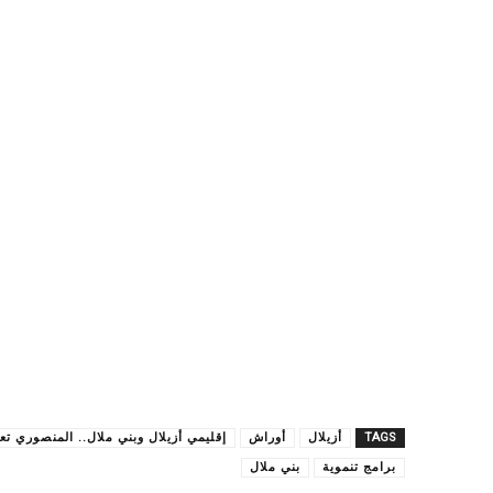
TAGS
أزيلال
أوراش
إقليمي أزيلال وبني ملال.. المنصوري تع
برامج تنموية
بني ملال