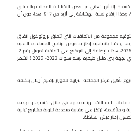
نيفرة، إلا أنها تعاني من بعض الاختلالات المجالية والفوارق
الاجتماعية التي تتسم بارتفاع نسبة الفقر إلى أكثر من 14%، وكذا ارتفاع نسبة الهشاشة إلى أزيد من 17%. هذا، دون أن
توقيع مجموعة من الاتفاقيات التي تتعلق ببروتوكول اتفاق
ة، و كذا باتفاقية إطار بخصوص برنامج المساعدة التقنية
والمعمارية بالعالم القروي على مدى ثلاث سنوات 2024-2026، هذا بالإضافة إلى التوقيع على اتفاقية تمويل رقم 2
من اجل انجاز برنامج تأهيل الجماعات الترابية بالوسط القروي بجهة بني ملال خنيفرة برسم سنوات 2023- 2025 ( الشطر
أهيل مركز الجماعة الترابية لافورار بإقليم أزيلال بتكلفة
ين جماعاتي للمجالات الهشة بجهة بني ملال- خنيفرة. و يهدف
نة و متأقلمة، ترتكز على مقاربة متجددة لبلورة مشاريع ترابية
حسين إطار عيش الساكنة.