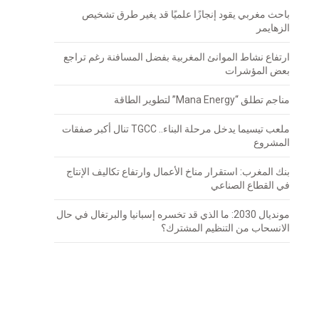
باحث مغربي يقود إنجازًا علميًا قد يغير طرق تشخيص
الزهايمر
ارتفاع نشاط الموانئ المغربية بفضل المسافنة رغم تراجع
بعض المؤشرات
مناجم تطلق “Mana Energy” لتطوير الطاقة
ملعب تيسيما يدخل مرحلة البناء.. TGCC تنال أكبر صفقات
المشروع
بنك المغرب: استقرار مناخ الأعمال وارتفاع تكاليف الإنتاج
في القطاع الصناعي
مونديال 2030: ما الذي قد تخسره إسبانيا والبرتغال في حال
الانسحاب من التنظيم المشترك؟