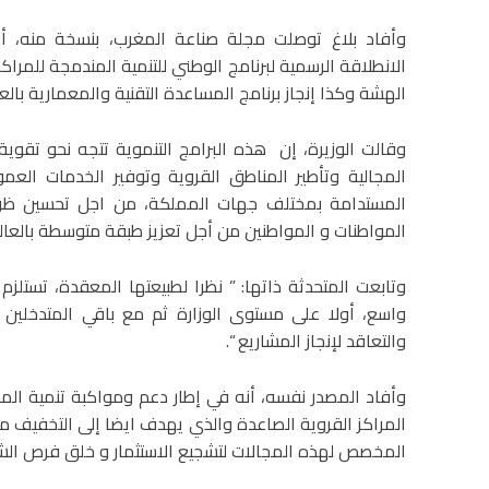
وأفاد بلاغ توصلت مجلة صناعة المغرب، بنسخة منه، أن 
الانطلاقة الرسمية لبرنامج الوطني للتنمية المندمجة للمراك
الهشة وكذا إنجاز برنامج المساعدة التقنية والمعمارية بالع
وقالت الوزيرة، إن هذه البرامج التنموية تتجه نحو تقوية
المجالية وتأطير المناطق القروية وتوفير الخدمات العمو
المستدامة بمختلف جهات المملكة، من اجل تحسين ظر
المواطنات و المواطنين من أجل تعزيز طبقة متوسطة بالعالم
وتابعت المتحدثة ذاتها: ” نظرا لطبيعتها المعقدة، تستلزم
واسع، أولا على مستوى الوزارة ثم مع باقي المتدخلي
والتعاقد لإنجاز المشاريع “.
وأفاد المصدر نفسه، أنه في إطار دعم ومواكبة تنمية المجال
المراكز القروية الصاعدة والذي يهدف ايضا إلى التخفيف من 
المخصص لهذه المجالات لتشجيع الاستثمار و خلق فرص الش