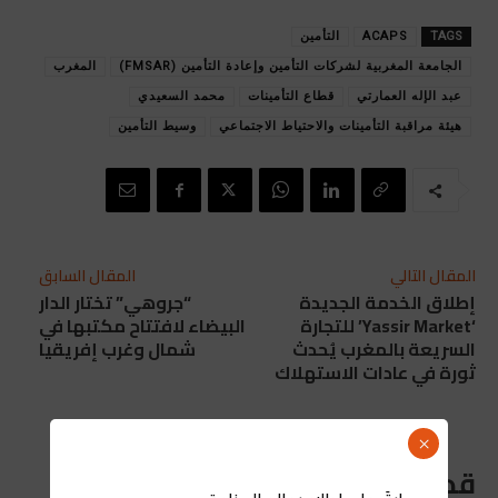
TAGS
ACAPS
التأمين
الجامعة المغربية لشركات التأمين وإعادة التأمين (FMSAR)
المغرب
عبد الإله العمارتي
قطاع التأمينات
محمد السعيدي
هيئة مراقبة التأمينات والاحتياط الاجتماعي
وسيط التأمين
المقال التالي
المقال السابق
إطلاق الخدمة الجديدة
“جروهي” تختار الدار
‘Yassir Market’ للتجارة
البيضاء لافتتاح مكتبها في
السريعة بالمغرب يُحدث
شمال وغرب إفريقيا
ثورة في عادات الاستهلاك
×
قد يعجبك ايضا