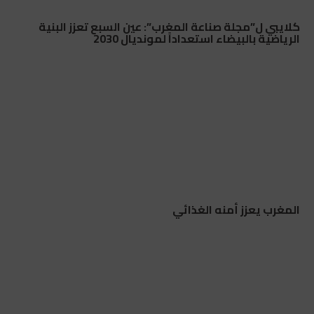
كلايبي ل”مجلة صناعة المغرب”: عين السبع تعزز البنية
الرياضية بالبيضاء استعداداً لمونديال 2030
المغرب يعزز أمنه الغذائي