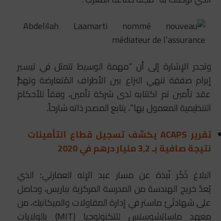
وتجدر الإشارة إلى أن “مهمة الوسيط تتمثل في تيسير
إبرام صفقة تنهي النزاع بين الأطراف المُتعارضة وتهمُّ
عقد تأمين تم اكتتابه لدى شركة تأمين، وفقاً للأحكام
التنظيمية المعمول بها”، يتابع المصدر ذاته شارحاً.
تقرير ACAPS يكشف تسجيل قطاع التأمينات
نتيجة صافية بـ 3,2 مليار درهم في 2020
البلاغ ذَكَر نُبذة عن مسار عبد الإله العمارتي؛ الذي
يُعدّ
خريج الهندسة من المدرسة المركزية بباريس، وحاصل
على شهادتَيْ ماستر في إدارة المقاولات والميكانيك، من
معهد ماساتشوستس للتكنولوجيا (MIT) بالولايات