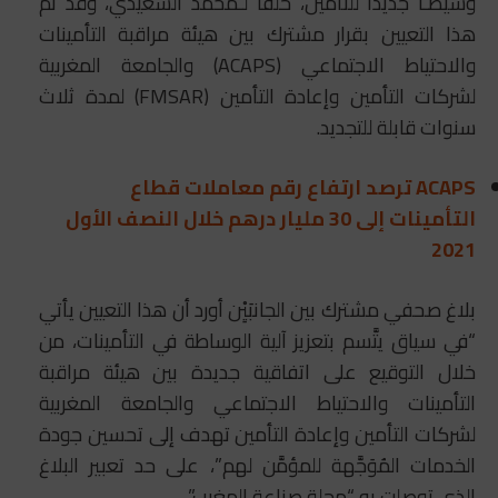
وسيطـاً جديداً للتأمين، خلفاً لـمحمد السعيدي، وقد تم
هذا التعيين بقرار مشترك بين هيئة مراقبة التأمينات
والاحتياط الاجتماعي (ACAPS) والجامعة المغربية
لشركات التأمين وإعادة التأمين (FMSAR) لمدة ثلاث
سنوات قابلة للتجديد.
ACAPS ترصد ارتفاع رقم معاملات قطاع
التأمينات إلى 30 مليار درهم خلال النصف الأول
2021
بلاغ صحفي مشترك بين الجانبَيِْن أورد أن هذا التعيين يأتي
“في سياق يتَّسم بتعزيز آلية الوساطة في التأمينات، من
خلال التوقيع على اتفاقية جديدة بين هيئة مراقبة
التأمينات والاحتياط الاجتماعي والجامعة المغربية
لشركات التأمين وإعادة التأمين تهدف إلى تحسين جودة
الخدمات المُوَجَّهة للمؤمَّن لهم”، على حد تعبير البلاغ
الذي توصلت به “مجلة صناعة المغرب”.