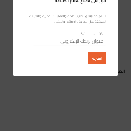
ابقَ على اطلاع بعالم الصناعة
استلم إصداراتنا، والتقارير الخاصة، والمقابلات الحصرية، والتحليلات
المعمّقة حول الصناعة والاستثمار والابتكار.
عنوان البريد الإلكتروني:
المغرب يراهن على القوة الضريبية لدعم تنميته