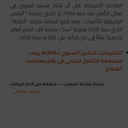
المتحدة الأمريكية؛ قبل أن يُباشر مساره المهني في
مجال التأمين منذ سنة 1994، إذ التحق بشركة ”
أليانس
الإفريقية للتأمينات
“. وبعد فترةٍ قضاها بشركة “أطلنطا”،
التحق سنة 2005 بشركة “سند”، بصفته نائب المدير العام،
ثم مديراً عامّاً إلى حين إحالته على التقاعد سنة 2020.
التأمينات.. التقرير السنوي لـACAPS يرصد
مساهمة التأمين البنكي في رقم معاملات
القطاع
مجلة صناعة المغرب — متابعة من الدار البيضاء
يوسف يعكوبي