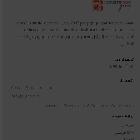
تأسست مجموعة إندوستريكوم عام 2013، وهي مجموعة إعلامية متخصصة
تصدر المجلة الرائدة المخصصة للصناعة والاستثمار والابتكار: مجلة «صناعة
المغرب»، بالإضافة إلى أول منصة رقمية موجهة لخدمة المهنيين في القطاع
الصناعي.
تابعونا على
اتصل بنا
Contact@industries.ma
+212 522 260451
Lotissement Beverly-lot N°6- Californie - Casablanca
روابط مفيدة
من نحن
IDM فرنسي
الإعلانات