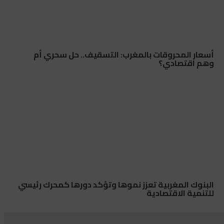
أسعار المحروقات بالمغرب: التسقيف.. حل سحري أم
وهم اقتصادي؟
البنوك المغربية تعزز نموها وتؤكد دورها كمحرك رئيسي
للتنمية الاقتصادية