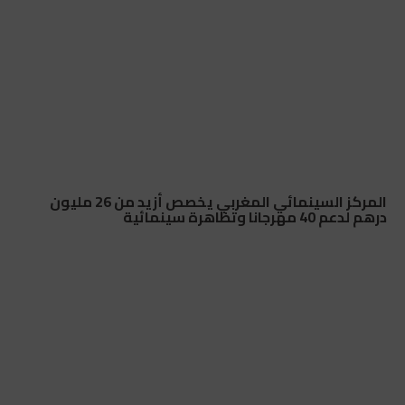
المركز السينمائي المغربي يخصص أزيد من 26 مليون
درهم لدعم 40 مهرجانا وتظاهرة سينمائية