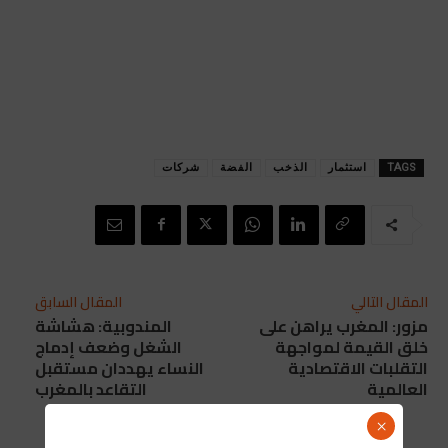
TAGS
استثمار
الذخب
الفضة
شركات
المقال التالي
المقال السابق
مزور: المغرب يراهن على
المندوبية: هشاشة
خلق القيمة لمواجهة
الشغل وضعف إدماج
التقلبات الاقتصادية
النساء يهددان مستقبل
العالمية
التقاعد بالمغرب
×