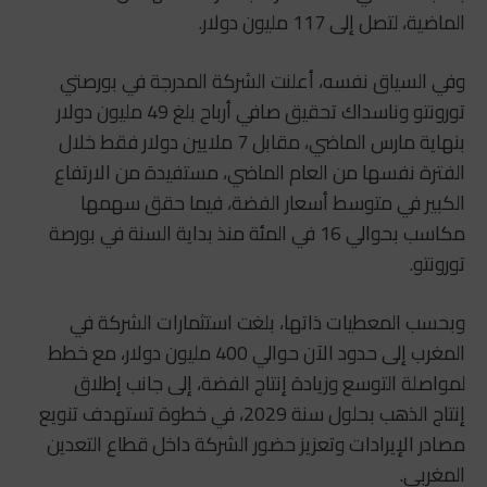
الماضية، لتصل إلى 117 مليون دولار.
وفي السياق نفسه، أعلنت الشركة المدرجة في بورصتي
تورونتو وناسداك تحقيق صافي أرباح بلغ 49 مليون دولار
بنهاية مارس الماضي، مقابل 7 ملايين دولار فقط خلال
الفترة نفسها من العام الماضي، مستفيدة من الارتفاع
الكبير في متوسط أسعار الفضة، فيما حقق سهمها
مكاسب بحوالي 16 في المئة منذ بداية السنة في بورصة
تورونتو.
وبحسب المعطيات ذاتها، بلغت استثمارات الشركة في
المغرب إلى حدود الآن حوالي 400 مليون دولار، مع خطط
لمواصلة التوسع وزيادة إنتاج الفضة، إلى جانب إطلاق
إنتاج الذهب بحلول سنة 2029، في خطوة تستهدف تنويع
مصادر الإيرادات وتعزيز حضور الشركة داخل قطاع التعدين
المغربي.