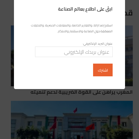
ابقَ على اطلاع بعالم الصناعة
قد يعجبك ايضا
استلم إصداراتنا، والتقارير الخاصة، والمقابلات الحصرية، والتحليلات
المعمّقة حول الصناعة والاستثمار والابتكار.
عنوان البريد الإلكتروني:
المغرب يراهن على القوة الضريبية لدعم تنميته