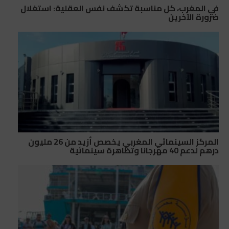
في المغرب، كل مناسبة تكشف نفس العقلية: استغلال
ضرورة الآخرين
المركز السينمائي المغربي يخصص أزيد من 26 مليون
درهم لدعم 40 مهرجانا وتظاهرة سينمائية