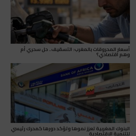
أسعار المحروقات بالمغرب: التسقيف.. حل سحري أم
وهم اقتصادي؟
البنوك المغربية تعزز نموها وتؤكد دورها كمحرك رئيسي
للتنمية الاقتصادية