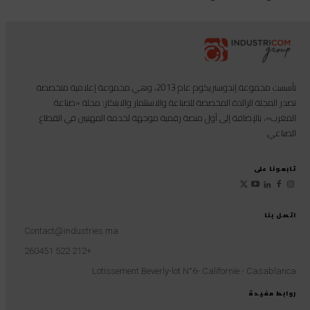
تأسست مجموعة إندوستريكوم عام 2013، وهي مجموعة إعلامية متخصصة
تصدر المجلة الرائدة المخصصة للصناعة والاستثمار والابتكار: مجلة «صناعة
المغرب»، بالإضافة إلى أول منصة رقمية موجهة لخدمة المهنيين في القطاع
الصناعي.
تابعونا على
اتصل بنا
Contact@industries.ma
+212 522 260451
Lotissement Beverly-lot N°6- Californie - Casablanca
روابط مفيدة