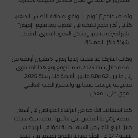
ويُصنف منجم “زكوندر”، الواقع بمنطقة الأطلس الصغير،
كثاني أكبر منجم للفضة في المغرب بعد منجم “إميضر”
التابع لشركة مناجم، ويشكل العمود الفقري لأنشطة
الشركة داخل المملكة.
وكانت الشركة قد سجلت إنتاجاً يقارب 5 ملايين أونصة من
الفضة خلال سنة 2025، فيما تتوقع رفع هذا المستوى
إلى ما بين 6.2 و6.8 ملايين أونصة خلال سنة 2026،
مدفوعة بتوسعة عملياتها واستمرار الطلب العالمي
القوي على المعدن.
كما استفادت الشركة من الارتفاع المتواصل في أسعار
الفضة، وهو ما انعكس على نتائجها المالية، حيث سجلت
خلال الربع الأول من السنة الجارية نموًا في الإيرادات
بنسبة 247 في المئة مقارنة بالفترة نفسها من السنة