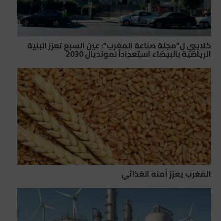
كلايبي ل”مجلة صناعة المغرب”: عين السبع تعزز البنية
الرياضية بالبيضاء استعداداً لمونديال 2030
المغرب يعزز أمنه الغذائي