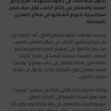
بحلول سنة 2030، في خطوة تستهدف تعزيز إنتاج
الفضة والانفتاح على إنتاج الذهب لأول مرة، ضمن
استراتيجية لتنويع أنشطتها في قطاع التعدين
بالمملكة.
وبحسب معطيات نقلتها بلومبرغ الشرق، تُعد الشركة من
بين أبرز المستثمرين الأجانب في قطاع المعادن بالمغرب،
حيث تركز نشاطها على استخراج الفضة وتطوير مشاريع
المعادن النفيسة، مستندة أساساً إلى منجم “زكوندر”
للفضة الذي تملكه بالكامل، إلى جانب مشروع “بومدين”
متعدد المعادن شرق المملكة، والذي ما يزال في مرحلة
دراسات الجدوى.
وتملك الشركة حصة 85 في المئة من مشروع “بومدين”،
فيما تعود النسبة المتبقية إلى المكتب الوطني
للهيدروكاربورات والمعادن، في إطار شراكة تروم تطوير أحد
المشاريع الواعدة في مجال المعادن النفيسة بالمغرب.