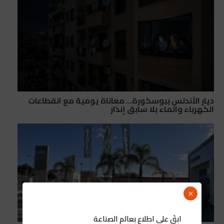
ديار الأندلس ببوسكورة… معاناة يومية مع انقطاعات
الكهرباء والماء بلا سابق إنذار
×
ابقَ على اطلاع بعالم الصناعة