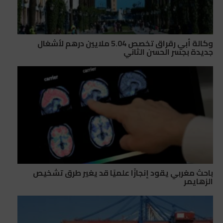
وكالة أبي رقراق تخصص 5.04 ملايين درهم لأشغال
جديدة بجسر الحسن الثاني
باحث مغربي يقود إنجازًا علميًا قد يغير طرق تشخيص
الزهايمر