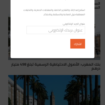
السيارات في المغرب: لماذا تهيمن داسيا ورونو على
السوق المغربية؟
استلم إصداراتنا، والتقارير الخاصة، والمقابلات الحصرية، والتحليلات
المعمّقة حول الصناعة والاستثمار والابتكار.
عنوان البريد الإلكتروني:
بنك المغرب: الأصول الاحتياطية الرسمية تبلغ 498 مليار
درهم