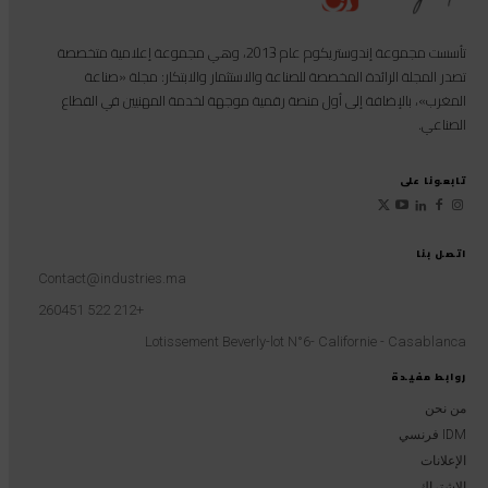
تأسست مجموعة إندوستريكوم عام 2013، وهي مجموعة إعلامية متخصصة
تصدر المجلة الرائدة المخصصة للصناعة والاستثمار والابتكار: مجلة «صناعة
المغرب»، بالإضافة إلى أول منصة رقمية موجهة لخدمة المهنيين في القطاع
الصناعي.
تابعونا على
اتصل بنا
Contact@industries.ma
+212 522 260451
Lotissement Beverly-lot N°6- Californie - Casablanca
روابط مفيدة
من نحن
IDM فرنسي
الإعلانات
الاشتراك