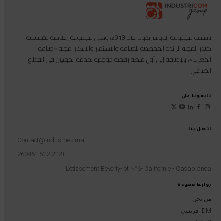
تأسست مجموعة إندوستريكوم عام 2013، وهي مجموعة إعلامية متخصصة
تصدر المجلة الرائدة المخصصة للصناعة والاستثمار والابتكار: مجلة «صناعة
المغرب»، بالإضافة إلى أول منصة رقمية موجهة لخدمة المهنيين في القطاع
الصناعي.
تابعونا على
اتصل بنا
Contact@industries.ma
+212 522 260451
Lotissement Beverly-lot N°6- Californie - Casablanca
روابط مفيدة
من نحن
IDM فرنسي