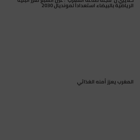
كلايبي ل”مجلة صناعة المغرب”: عين السبع تعزز البنية
الرياضية بالبيضاء استعداداً لمونديال 2030
المغرب يعزز أمنه الغذائي