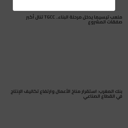
ملعب تيسيما يدخل مرحلة البناء.. TGCC تنال أكبر
صفقات المشروع
بنك المغرب: استقرار مناخ الأعمال وارتفاع تكاليف الإنتاج
في القطاع الصناعي