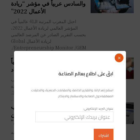
والسادس عربياً في مؤشر “ريادة
الأعمال 2022”
احتل المغرب المرتبة الـ41 عالمياً في
المؤشر العالمي لريادة الأعمال 2022،
بحسب التقرير الصادر عن المرصد العالمي
لريادة الأعمال Global
Entrepreneurship Monitor /GEM/.
وحصلت المملكة...
×
المغرب في المرتبة الثانية مغاربياً
و 87 عالمياً في مكافحة الفساد
ابقَ على اطلاع بعالم الصناعة
صنفت منظمة الشفافية الدولية المغرب
في المرتبة الـ87 عالميا من أصل 180 دولة
استلم إصداراتنا، والتقارير الخاصة، والمقابلات الحصرية، والتحليلات
في مؤشر "مدركات الفساد" لسنة 2021.
المعمّقة حول الصناعة والاستثمار والابتكار.
ووفقا للمنظمة الدولية، فقد حصل...
تدبير الجائحة يبوئ المغرب
عنوان البريد الإلكتروني:
الصدارة مغاربياً في مؤشر “الأمن
الصحي العالمي”
بوّأ مؤشر "الأمن الصحي العالمي" لسنة
2021، المغرب المرتبة الـ108 عالميا من