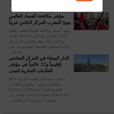
أصل 195 دولة، و الصادر، أمس الأربعاء،
عن مركز "جونز هوبكنز للأمن...
مؤشر مكافحة الفساد العالمي
يبوئ المغرب المركز الـثامن عربياً
وضع "مؤشر مكافحة الفساد العالمي للعام
2021" المغرب في المرتبة الـ115 عالميا،
من أصل 196 دولة، والصادر عن شركة
"بيانات المخاطر العالمية" السويسرية. على
الصعيد...
الدار البيضاء في المركز السادس
إقليمياً و22 عالمياً في مؤشر
العلامات التجارية للمدن
احتلت مدينة الدار البيضاء المرتبة الـ68
عالميا في مؤشر "سافرون للعلامات
التجارية للمدن" لسنة2021، Saffron
Cities Brands Index 2021، الصادر عن
مؤسسة "سافرون" البريطانية،...