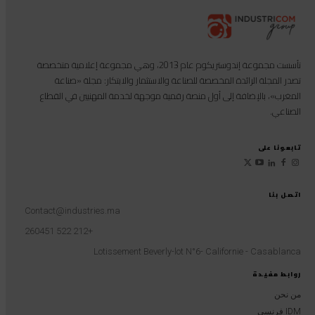
تأسست مجموعة إندوستريكوم عام 2013، وهي مجموعة إعلامية متخصصة
تصدر المجلة الرائدة المخصصة للصناعة والاستثمار والابتكار: مجلة «صناعة
المغرب»، بالإضافة إلى أول منصة رقمية موجهة لخدمة المهنيين في القطاع
الصناعي.
تابعونا على
اتصل بنا
Contact@industries.ma
+212 522 260451
Lotissement Beverly-lot N°6- Californie - Casablanca
روابط مفيدة
من نحن
IDM فرنسي