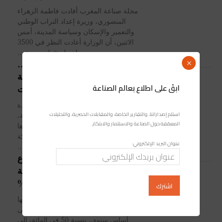
مجلة صناعة المغرب أفادت فاطمة الزهراء
المنصوري، وزيرة إعداد التراب الوطني
والتعمير والإسكان وسياسة المدينة، أمس
الاثنين، أن الوزارة أعادت النظر في 3500
ملف استثماري سبق...
بشراكة مع مجموعة “Sergic”..
×
مجموعة “Yamed” تُحدِث شركة
ابقَ على اطلاع بعالم الصناعة
متخصصة في إدارة الممتلكات
كشفت مجموعة Yamed Group، الرائدة
استلم إصداراتنا، والتقارير الخاصة، والمقابلات الحصرية، والتحليلات
في مجال الخدمات والاستثمارات العقارية،
المعمّقة حول الصناعة والاستثمار والابتكار.
عن عبور مرحلة جديدة في مسارها
الإنمائي، من خلال إحداث شركة مشترَكة
عنوان البريد الإلكتروني:
في مجال...
البنك المركزي يرصد ارتفاع
تمويلات البنوك التشاركية
بالمغرب بـ 50%
أفاد بنك المغرب بأن التمويلات التي تمنحها
البنوك التشاركية سجلت ارتفاعا، على
أساس سنوي، بنسبة 50 في المائة، الى