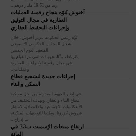
أزيد من 18,51 مليار درهم...
أخنوش يُنوّه بنجاح رقمنة العمليات
العقارية في مجال التوثيق
وإجراءات التحفيظ العقاري
نَوَّه رئيس الحكومة عزيز أخنوش، خلال
أشغال المجلس الحكومي الأسبوعي
المنعقِد اليوم الخميس
بالرباط، بـ"المجهودات التي تم القيام بها
في مجال رقمنة الإجراءات العقارية
وعمليات...
إجراءات جديدة لتشجيع قطاع
السكن والبناء
في إطار الجهود المبذولة من أجل مواكبة
قطاع البناء والعقار، وبهدف التخفيف من
الانعكاسات الاجتماعية والاقتصادية لانتشار
فيروس كورونا، وطبقا للتوجيهات الملكية،
تم إدراج...
ارتفاع مبيعات الإسمنت ب33 في
المائة