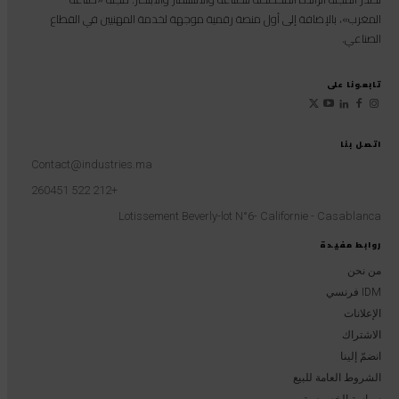
المغرب»، بالإضافة إلى أول منصة رقمية موجهة لخدمة المهنيين في القطاع
الصناعي.
تابعونا على
اتصل بنا
Contact@industries.ma
+212 522 260451
Lotissement Beverly-lot N°6- Californie - Casablanca
روابط مفيدة
من نحن
IDM فرنسي
الإعلانات
الاشتراك
انضمّ إلينا
الشروط العامة للبيع
سياسة الخصوصية