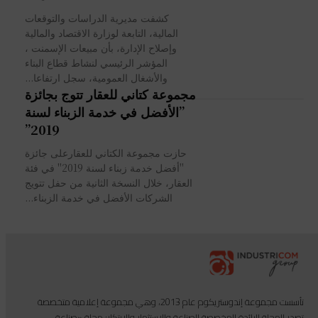
كشفت مديرية الدراسات والتوقعات
المالية، التابعة لوزارة الاقتصاد والمالية
وإصلاح الإدارة، بأن مبيعات الإسمنت ،
المؤشر الرئيسي لنشاط قطاع البناء
والأشغال العمومية، سجل ارتفاعا...
مجموعة كتاني للعقار تتوج بجائزة
”الأفضل في خدمة الزبناء لسنة
2019”
حازت مجموعة الكتاني للعقارعلى جائزة
"أفضل خدمة زبناء لسنة 2019" في فئة
العقار، خلال النسخة الثانية من حفل تتويج
الشركات الأفضل في خدمة الزبناء...
تأسست مجموعة إندوستريكوم عام 2013، وهي مجموعة إعلامية متخصصة
تصدر المجلة الرائدة المخصصة للصناعة والاستثمار والابتكار: مجلة «صناعة