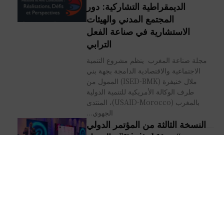
الديمقراطية التشاركية: دور
المجتمع المدني والهيئات
الاستشارية في صناعة الفعل
الترابي
مجلة صناعة المغرب ينظم مشروع التنمية
الاجتماعية والاقتصادية الدامجة بجهة بني
ملال خنيفرة (ISED-BMK) الممول من
طرف الوكالة الأمريكية للتنمية الدولية
بالمغرب (USAID-Morocco)، المنتدى
الجهوي...
النسخة الثالثة من المؤتمر الدولي
“Digital Now” : التحول
الرقمي رافعة للشركات الصغيرة
والمتوسطة في المغرب
مجلة صناعة المغرب / رشيد محمودي
انطلقت اليوم الأربعاء، فعاليات المؤتمر
الدولي "Digital Now" في نسخته الثالثة
بأحد فنادق مدينة الدار البيضاء، بحضور عدد
من المتخصيصين...