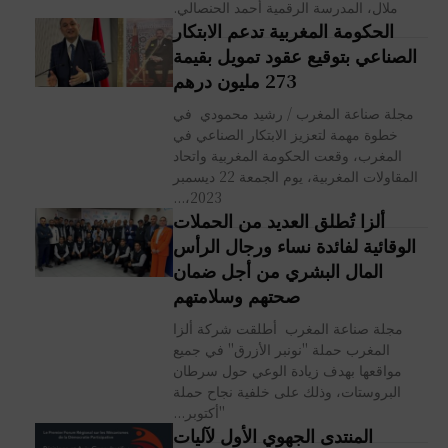
ملال، المدرسة الرقمية أحمد الحنصالي.
الحكومة المغربية تدعم الابتكار
الصناعي بتوقيع عقود تمويل بقيمة
273 مليون درهم
مجلة صناعة المغرب / رشيد محمودي في
خطوة مهمة لتعزيز الابتكار الصناعي في
المغرب، وقعت الحكومة المغربية واتحاد
المقاولات المغربية، يوم الجمعة 22 ديسمبر
2023،...
ألزا تُطلق العديد من الحملات
الوقائية لفائدة نساء ورجال الرأس
المال البشري من أجل ضمان
صحتهم وسلامتهم
مجلة صناعة المغرب أطلقت شركة ألزا
المغرب حملة "نونبر الأزرق" في جميع
مواقعها بهدف زيادة الوعي حول سرطان
البروستات، وذلك على خلفية نجاح حملة
"أكتوبر...
المنتدى الجهوي الأول لآليات