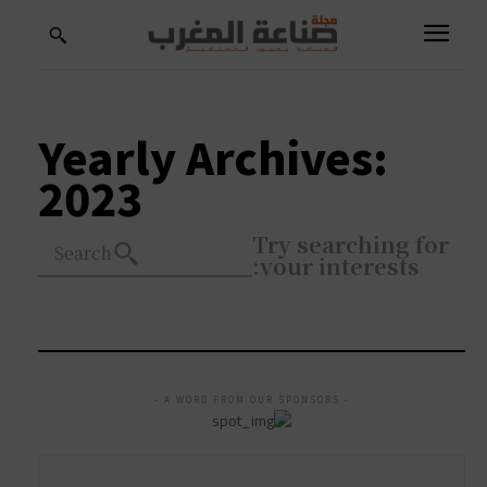
Yearly Archives:
2023
Try searching for
Search
your interests:
- A WORD FROM OUR SPONSORS -