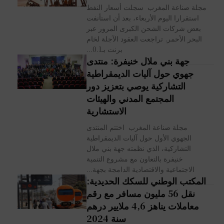
مجلة صناعة المغرب سجلت أسعار النفط
استقرارا اليوم الأربعاء، بعد أن استأنفت
بعض شركات الشحن الكبرى المرور عبر
البحر الأحمر. تراجعت العقود الآجلة لخام
برنت بـ0.1...
جهة بني ملال خنيفرة: منتدى
جهوي حول آليات الديمقراطية
التشاركية يوصي بتعزيز دور
المجتمع المدني والهيئات
الاستشارية
مجلة صناعة المغرب اختتم المنتدى
الجهوي الأول حول آليات الديمقراطية
التشاركية، الذي نظمته جهة بني ملال
خنيفرة بالتعاون مع مشروع التنمية
الاجتماعية والاقتصادية الدامجة بجهة...
المكتب الوطني للسكك الحديدية:
نقل 56 مليون مسافر مع رقم
معاملات يناهز 4,6 ملايير درهم
سنة 2024