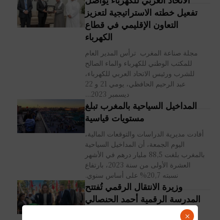
تفعيل خطته الاستراتيجية لتعزيز
التعاون الإقليمي في قطاع
الكهرباء
مجلة صناعة المغرب ترأس المدير العام
للمكتب الوطني للكهرباء والماء الصالح
للشرب ورئيس الاتحاد العربي للكهرباء،
عبد الرحيم الحافظي، يومي 21 و 22
ديسمبر 2023...
المداخيل السياحية بالمغرب تبلغ
مستويات قياسية
أفادت مديرية الدراسات والتوقعات المالية،
اليوم الجمعة، أن المداخيل السياحية
بالمغرب بلغت 88,5 مليار درهم في الأشهر
العشرة الأولى من سنة 2023، بارتفاع
نسبته 20,7% على أساس سنوي.
وزيرة الانتقال الرقمي تُفتتح
المدرسة الرقمية أحمد الحنصالي
ببني ملال
×