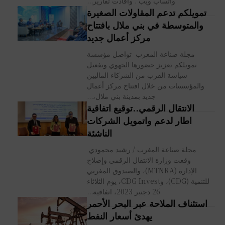
"واتساب ويب". وأفادت تقارير...
تمويلكم تدعم المقاولات الصغيرة
والمتوسطة في بني ملال بافتتاح
مركز أعمال جديد
مجلة صناعة المغرب تواصل مؤسسة
تمويلكم تعزيز حضورها الجهوي وتفعيل
سياسة القرب من الشركاء الماليين
والمؤسسات من خلال افتتاح مركز أعمال
جديد بمدينة بني ملال،...
الانتقال الرقمي..توقيع اتفاقية
اطار لدعم واتمويل الشركات
الناشئة
مجلة صناعة المغرب / رشيد محمودي
وقعت وزارة الانتقال الرقمي وإصلاح
الإدارة (MTNRA)، والصندوق المغربي
للتنمية (CDG)، وCDG Invest، يوم الثلاثاء
26 دجنبر 2023، اتفاقية...
استئناف الملاحة عبر البحر الأحمر
يهدئ أسعار النفط