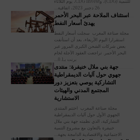
للتنمية (CDG)، وCDG Invest، يوم الثلاثاء
26 دجنبر 2023، اتفاقية...
استئناف الملاحة عبر البحر الأحمر
يهدئ أسعار النفط
مجلة صناعة المغرب سجلت أسعار النفط
استقرارا اليوم الأربعاء، بعد أن استأنفت
بعض شركات الشحن الكبرى المرور عبر
البحر الأحمر. تراجعت العقود الآجلة لخام
برنت بـ0.1...
جهة بني ملال خنيفرة: منتدى
جهوي حول آليات الديمقراطية
التشاركية يوصي بتعزيز دور
المجتمع المدني والهيئات
الاستشارية
مجلة صناعة المغرب اختتم المنتدى
الجهوي الأول حول آليات الديمقراطية
التشاركية، الذي نظمته جهة بني ملال
خنيفرة بالتعاون مع مشروع التنمية
الاجتماعية والاقتصادية الدامجة بجهة...