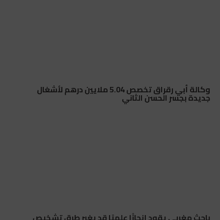
وكالة أبي رقراق تخصص 5.04 ملايين درهم لأشغال
جديدة بجسر الحسن الثاني
باحث مغربي يقود إنجازًا علميًا قد يغير طرق تشخيص