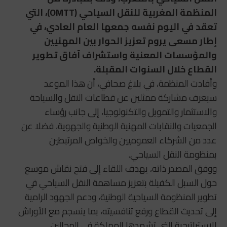
المنظمة المغربية للنقل السياحي (OMTT)، التي
تعقد في اليوم نفسه جمعها العام العادي، في
إطار مسعى يروم تعزيز الحوار بين المهنيين
والمؤسسات المعنية واستشراف آفاق تطوير
القطاع خلال السنوات المقبلة.
وأفادت المنظمة، في بلاغ صحافي، أن هذا الموعد
سيعرف مشاركة ممثلين عن قطاعات النقل والسياحة
والاستثمار والتمويل والتكنولوجيا، إلى جانب رؤساء
الجمعيات والنقابات المهنية الوطنية والجهوية، فضلا عن
عدد من الشركاء العموميين والخواص المرتبطين
بمنظومة النقل السياحي.
ووفق المصدر ذاته، يهدف اللقاء إلى فتح نقاش موسع
حول السبل الكفيلة بتعزيز مساهمة النقل السياحي في
تطوير المنظومة السياحية الوطنية، ودعم الجهود الرامية
إلى تحديث القطاع ورفع تنافسيته، بما ينسجم مع الأوراش
الاستراتيجية التي تشهدها المملكة في المجالين