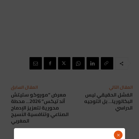
المقال التالي
المقال السابق
الفشل الحقيقي ليس
معرض “موروكو ستيتش
البكالوريا… بل التوجيه
آند تيكس” 2026… محطة
الدراسي
محورية لتعزيز الإدماج
الصناعي وتنافسية النسيج
المغربي
×