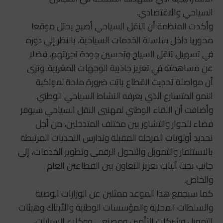
السياحي والاقتصادي.
وأكدت المنظمة أن النقل السياحي أصبح يحتل موقعا
محوريا داخل سلسلة الخدمات السياحية، بالنظر إلى دوره
في تسهيل تنقل السياح وتحسين جودة تجربتهم، فضلا
عن مساهمته في تعزيز جاذبية الوجهات المغربية. وترى
أن مواصلة تحديث القطاع باتت ضرورة ملحة لمواكبة
النمو المتسارع الذي يعرفه النشاط السياحي الوطني.
وأضافت أن اللقاء الوطني لمهنيي النقل السياحي سيوفر
فضاء للحوار والتشاور بين مختلف المتدخلين، من أجل
تحديد أولويات المرحلة المقبلة وتدارس التحديات المرتبطة
بالاستثمار والتمويل والتحول الرقمي وتطوير الخدمات، إلى
جانب بحث آليات تعزيز التعاون بين القطاعين العام
والخاص.
كما سيجمع هذا الموعد ممثلين عن الوزارات الوصية
والسلطات المحلية والمؤسسات الوطنية والأبناك وهيئات
التمويل وشركات التأمين ومصنعي ووكلاء السيارات،