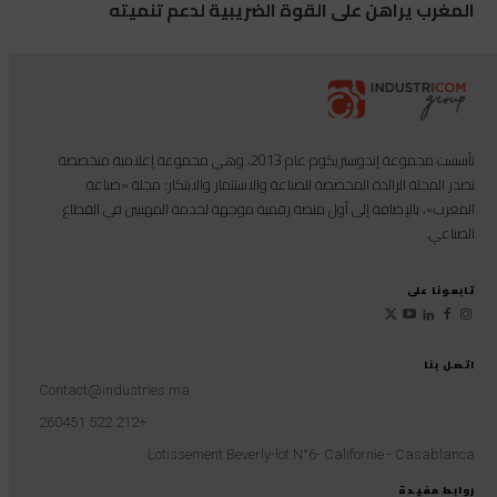
المغرب يراهن على القوة الضريبية لدعم تنميته
تأسست مجموعة إندوستريكوم عام 2013، وهي مجموعة إعلامية متخصصة
تصدر المجلة الرائدة المخصصة للصناعة والاستثمار والابتكار: مجلة «صناعة
المغرب»، بالإضافة إلى أول منصة رقمية موجهة لخدمة المهنيين في القطاع
الصناعي.
تابعونا على
اتصل بنا
Contact@industries.ma
+212 522 260451
Lotissement Beverly-lot N°6- Californie - Casablanca
روابط مفيدة