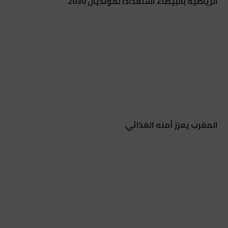
الرياضية بالبيضاء استعداداً لمونديال 2030
المغرب يعزز أمنه الغذائي