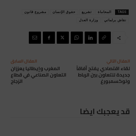
TAGS
المحاماة
تشريع
حقوق الإنسان
مشروع قانون
نقاش برلماني
وزارة العدل
المقال التالي
المقال السابق
لقاء اقتصادي يفتح آفاقاً
المغرب وإيطاليا يعززان
جديدة للتعاون بين الرباط
التعاون الصناعي في قطاع
ولوكسمبورغ
الزجاج
قد يعجبك ايضا