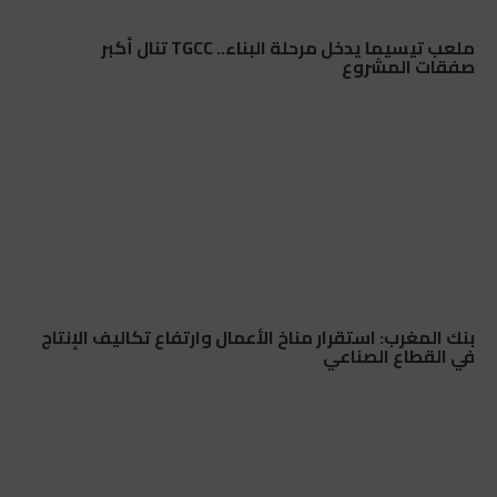
ملعب تيسيما يدخل مرحلة البناء.. TGCC تنال أكبر
صفقات المشروع
بنك المغرب: استقرار مناخ الأعمال وارتفاع تكاليف الإنتاج
في القطاع الصناعي