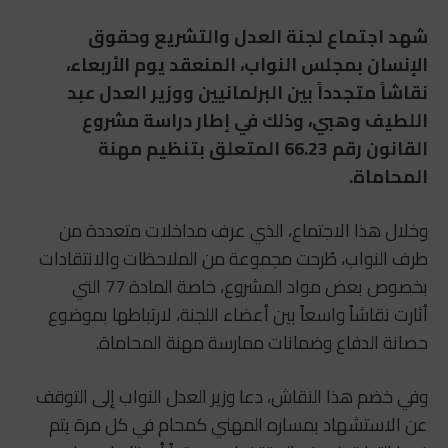
شهد اجتماع لجنة العدل والتشريع وحقوق
الإنسان بمجلس النواب، المنعقد يوم الأربعاء،
نقاشاً متجدداً بين البرلمانيين ووزير العدل عبد
اللطيف وهبي، وذلك في إطار دراسة مشروع
القانون رقم 66.23 المتعلق بتنظيم مهنة
المحاماة.
وخلال هذا الاجتماع، الذي عرف مداخلات متعددة من
طرف النواب، طُرحت مجموعة من الملاحظات والانتقادات
بخصوص بعض مواد المشروع، خاصة المادة 77 التي
أثارت نقاشاً واسعاً بين أعضاء اللجنة، لارتباطها بموضوع
حصانة الدفاع وضمانات ممارسة مهنة المحاماة.
وفي خضم هذا النقاش، دعا وزير العدل النواب إلى التوقف
عن الاستشهاد بمساره المهني كمحام في كل مرة يتم