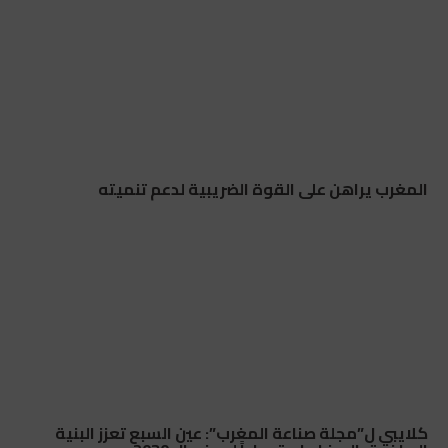
المغرب يراهن على القوة الضريبية لدعم تنميته
كلايبي ل”مجلة صناعة المغرب”: عين السبع تعزز البنية