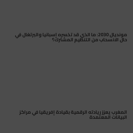
مونديال 2030: ما الذي قد تخسره إسبانيا والبرتغال في
حال الانسحاب من التنظيم المشترك؟
المغرب يعزز ريادته الرقمية بقيادة إفريقيا في مراكز
البيانات المعتمدة