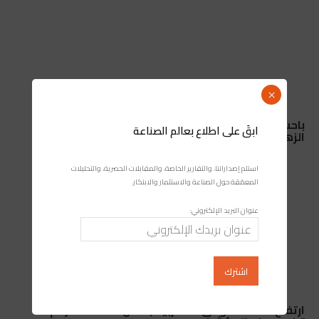
×
باحث مغربي يقود إنجازًا علميًا قد يغير طرق تشخيص
ابقَ على اطلاع بعالم الصناعة
الزهايمر
استلم إصداراتنا، والتقارير الخاصة، والمقابلات الحصرية، والتحليلات
المعمّقة حول الصناعة والاستثمار والابتكار.
عنوان البريد الإلكتروني:
ارتفاع نشاط الموانئ المغربية بفضل المسافنة رغم