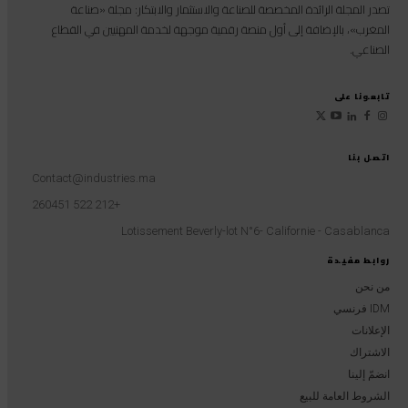
تصدر المجلة الرائدة المخصصة للصناعة والاستثمار والابتكار: مجلة «صناعة
المغرب»، بالإضافة إلى أول منصة رقمية موجهة لخدمة المهنيين في القطاع
الصناعي.
تابعونا على
اتصل بنا
Contact@industries.ma
+212 522 260451
Lotissement Beverly-lot N°6- Californie - Casablanca
روابط مفيدة
من نحن
IDM فرنسي
الإعلانات
الاشتراك
انضمّ إلينا
الشروط العامة للبيع