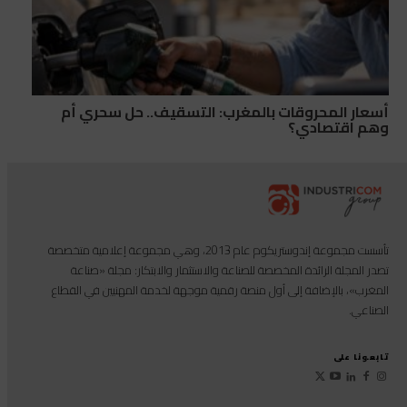
أسعار المحروقات بالمغرب: التسقيف.. حل سحري أم
وهم اقتصادي؟
تأسست مجموعة إندوستريكوم عام 2013، وهي مجموعة إعلامية متخصصة
تصدر المجلة الرائدة المخصصة للصناعة والاستثمار والابتكار: مجلة «صناعة
المغرب»، بالإضافة إلى أول منصة رقمية موجهة لخدمة المهنيين في القطاع
الصناعي.
تابعونا على