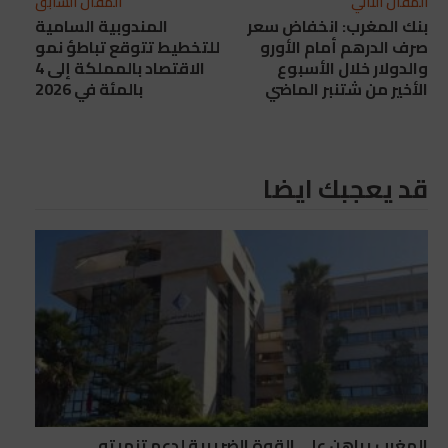
المقال التالي
المقال السابق
بنك المغرب: انخفاض سعر
المندوبية السامية
صرف الدرهم أمام الأورو
للتخطيط تتوقع تباطؤ نمو
والدولار خلال الأسبوع
الاقتصاد بالمملكة إلى 4
الأخير من شتنبر الماضي
بالمئة في 2026
قد يعجبك ايضا
المغرب يراهن على القوة الضريبية لدعم تنميته