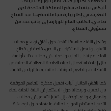
الجمعة 3 أكتوبر 2025 بمقر الوزارة بالرباط،
أليكس بينفيلد، سفير المملكة المتحدة لدى
المغرب، في إطار زيارة مجاملة حضرها عبد الفتاح
صاحبي، الكاتب العام للوزارة، إلى جانب عدد من
مسؤولي القطاع.
وشكل اللقاء مناسبة للتباحث حول آفاق توسيع مجالات
التعاون والعمل المشترك بين البلدين، خاصة في قطاع
الماء، عبر تبادل التجارب والخبرات في مجالات ذات أولوية
مثل إعادة استعمال المياه العادمة المعالجة، الحماية من
الفيضانات، وتطعيم الفرشات المائية وحمايتها من التلوث.
كما ناقش الجانبان آليات تفعيل مذكرة التفاهم الموقعة
بين المغرب وبريطانيا حول الاستثمار في البنية التحتية للماء
والموانئ، والتي تهدف إلى تعزيز التعاون في مجالات
التدبير المستدام للموارد المائية، واعتماد حلول لوجستية
ذكية، وتطوير تقنيات الموانئ الخضراء.