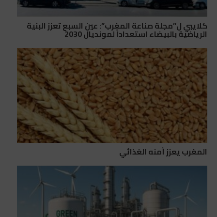
كلايبي ل”مجلة صناعة المغرب”: عين السبع تعزز البنية
الرياضية بالبيضاء استعداداً لمونديال 2030
المغرب يعزز أمنه الغذائي