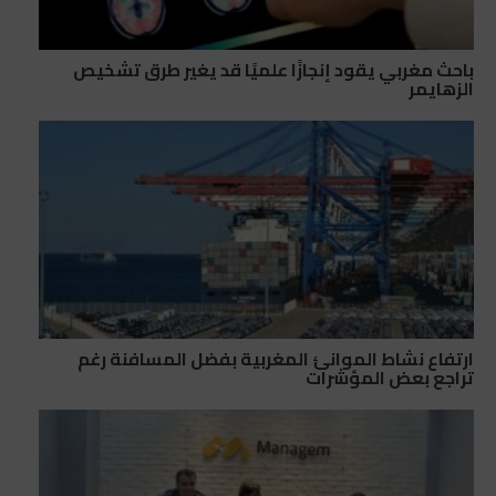
باحث مغربي يقود إنجازًا علميًا قد يغير طرق تشخيص
الزهايمر
ارتفاع نشاط الموانئ المغربية بفضل المسافنة رغم
تراجع بعض المؤشرات