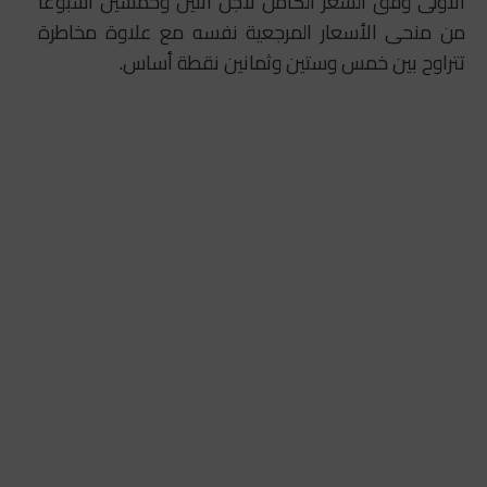
الأولى وفق السعر الكامل لأجل اثنين وخمسين أسبوعا
من منحى الأسعار المرجعية نفسه مع علاوة مخاطرة
تتراوح بين خمس وستين وثمانين نقطة أساس.