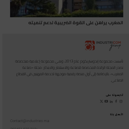
المغرب يراهن على القوة الضريبية لدعم تنميته
تأسست مجموعة إندوستريكوم عام 2013، وهي مجموعة إعلامية متخصصة
تصدر المجلة الرائدة المخصصة للصناعة والاستثمار والابتكار: مجلة «صناعة
المغرب»، بالإضافة إلى أول منصة رقمية موجهة لخدمة المهنيين في القطاع
الصناعي.
تابعونا على
اتصل بنا
Contact@industries.ma