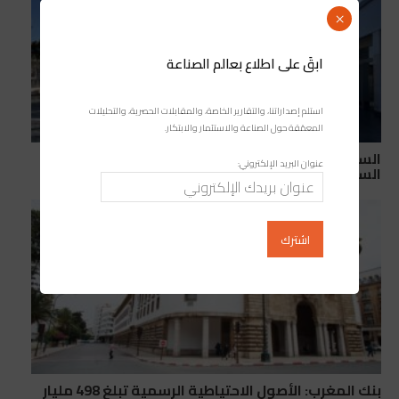
×
ابقَ على اطلاع بعالم الصناعة
استلم إصداراتنا، والتقارير الخاصة، والمقابلات الحصرية، والتحليلات
المعمّقة حول الصناعة والاستثمار والابتكار.
السيارات في المغرب: لماذا تهيمن داسيا ورونو على
عنوان البريد الإلكتروني:
السوق المغربية؟
بنك المغرب: الأصول الاحتياطية الرسمية تبلغ 498 مليار