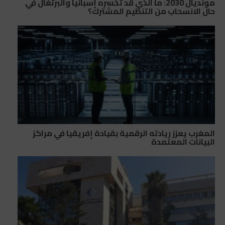
مونديال 2030: ما الذي قد تخسره إسبانيا والبرتغال في
حال الانسحاب من التنظيم المشترك؟
المغرب يعزز ريادته الرقمية بقيادة إفريقيا في مراكز
البيانات المعتمدة