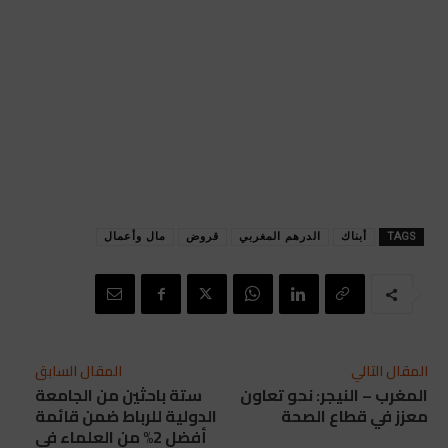
TAGS
أبناك
الدرهم المغربي
قروض
مال وأعمال
المقال التالي
المقال السابق
المغرب – النيجر: نحو تعاون
ستة باحثين من الجامعة
معزز في قطاع الصحة
الدولية للرباط ضمن قائمة
أفضل 2% من العلماء في