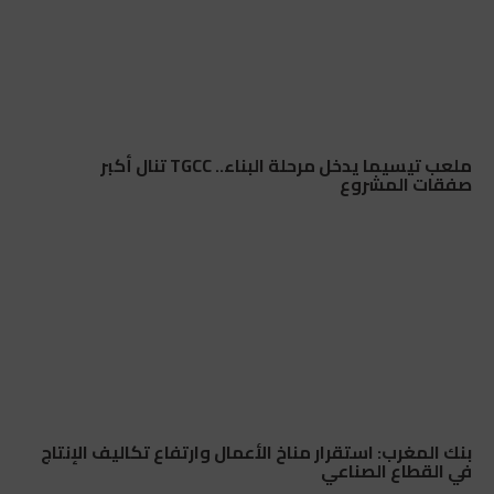
ملعب تيسيما يدخل مرحلة البناء.. TGCC تنال أكبر
صفقات المشروع
بنك المغرب: استقرار مناخ الأعمال وارتفاع تكاليف الإنتاج
في القطاع الصناعي