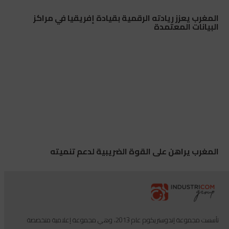
المغرب يعزز ريادته الرقمية بقيادة إفريقيا في مراكز
البيانات المعتمدة
المغرب يراهن على القوة الضريبية لدعم تنميته
تأسست مجموعة إندوستريكوم عام 2013، وهي مجموعة إعلامية متخصصة