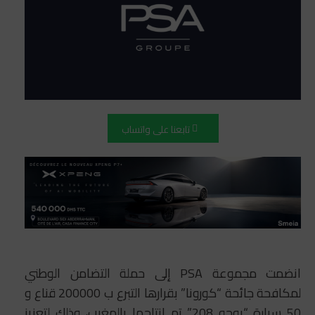
تابعنا على واتساب
انضمت مجموعة PSA إلى حملة التضامن الوطني
لمكافحة جائحة “كورونا” بقرارها التبرع ب 200000 قناع و
50 سيارة “بوجو 208” تم إنتاجها بالمغرب، وذلك لتعزيز