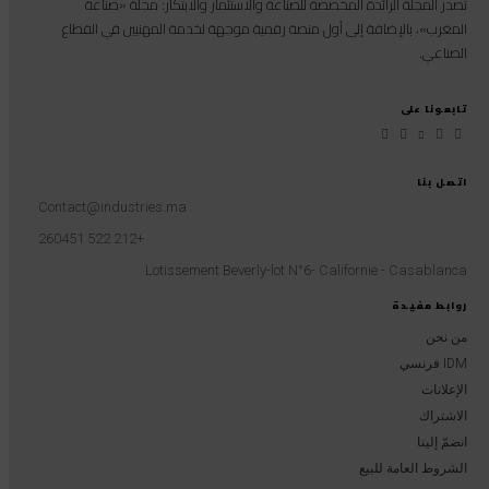
تصدر المجلة الرائدة المخصصة للصناعة والاستثمار والابتكار: مجلة «صناعة
المغرب»، بالإضافة إلى أول منصة رقمية موجهة لخدمة المهنيين في القطاع
الصناعي.
تابعونا على
اتصل بنا
Contact@industries.ma
+212 522 260451
Lotissement Beverly-lot N°6- Californie - Casablanca
روابط مفيدة
من نحن
IDM فرنسي
الإعلانات
الاشتراك
انضمّ إلينا
الشروط العامة للبيع