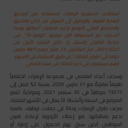
استطاعت مجموعة الإمارات الاستفادة من أرصدتها
النقدية القوية، والوصول إلى التمويل من خلال مالكِـيها
والمجتمع المالي الأوسع لدعم متطلبات أعمالها وسط
التحديات غير المسبوقة التي فرضها “كوفيد-19” على
صناعة الطيران والسفر. إذ خلال النصف الأول من
2021/2022، ضخّ المالكون 2.5 مليار درهم (681 مليون
دولار) في ‘طيران الإمارات’ عن طريق الاستثمار في الأسهم،
وهم مستمرون في دعم الناقلة على مسار التعافي.
وسجلت أعداد العاملين في مجموعة الإمارات انخفاضاً
طفيفاً مقارنةً مع 31 مارس 2020، بنسبة 2% لتصل إلى
73571 موظفاً في 30 سبتمبر 2021. ومواكبةً للنمو
المتوقع في السعة وأنشطة الأعمال في الأشهر المقبلة،
شرعت طيران الإمارات ودناتا في حملات توظيف عالمية
لدعم متطلباتها، مع إعطاء الأولوية لإعادة تعيين
الموظفين الذين سبق لهم الحصول على إجازة أو