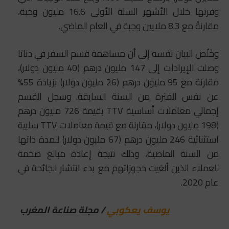
وفرتها خلال الأشهر الستة الأولى 16.6 مليون وجبة،
مقارنةً مع 8.3 ملايين وجبة في العام الماضي.
وخَلُص البيان نفسه إلى أن مساهمة قسم السفر في دناتا
وصلت الإيرادات إلى 147 مليون درهم (40 مليون دولار)،
مقارنة مع 95 مليون درهم (26 مليون دولار) بزيادة 55%
عن نفس الفترة من السنة السابقة. وسجل القسم
إجمالي معاملات أساسية TTV بقيمة 726 مليون درهم
(198 مليون دولار)، مقارنة مع قيمة معاملات TTV سلبية
استثنائية 246 مليون درهم (67 مليون دولار) للمدة ذاتها
من السنة الماضية، وذلك نتيجة إعادة مبالغ ضخمة
للعملاء الذين ألغيت حجوزاتهم مع بدء انتشار الجائحة في
عام 2020.
يوسف يعكوبي
/ مجلة صناعة المغرب