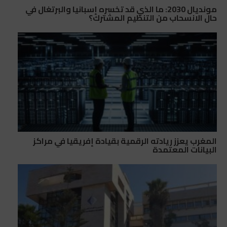
مونديال 2030: ما الذي قد تخسره إسبانيا والبرتغال في
حال الانسحاب من التنظيم المشترك؟
المغرب يعزز ريادته الرقمية بقيادة إفريقيا في مراكز
البيانات المعتمدة