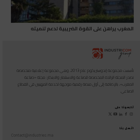
المغرب يراهن على القوة الضريبية لدعم تنميته
تأسست مجموعة إندوستريكوم عام 2013، وهي مجموعة إعلامية متخصصة
تصدر المجلة الرائدة المخصصة للصناعة والاستثمار والابتكار: مجلة «صناعة
المغرب»، بالإضافة إلى أول منصة رقمية موجهة لخدمة المهنيين في القطاع
الصناعي.
تابعونا على
اتصل بنا
Contact@industries.ma