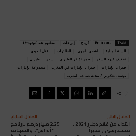
TAGS
Emirates
أرباح
إيرادات
التطعيم ضد كوفيد-19
السنة المالية
الشحن الجوي
الطائرات
النقل الجوي
تخفيف قيود السفر
حجز تذاكر الطيران
سفر
طيران
طيران الإمارات
طيران الإمارات في المغرب
مجموعة الإمارات
يوسف يعكوبي / مجلة صناعة المغرب
المقال التالي
المقال السابق
ابتداءً من فاتح دجنبر 2021..
2,25 مليار درهم لبرنامج
محمد بشيري مديراً
“أوراش”.. والشهادة