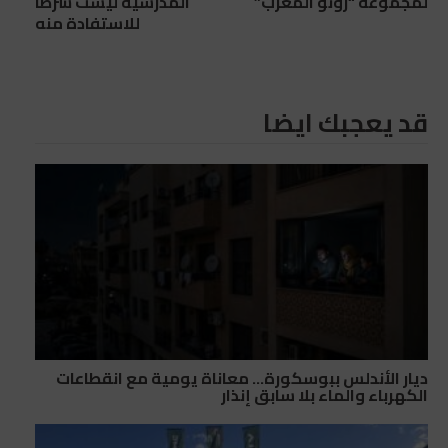
لمجموعة “رونو المغرب”
المدرسية ليست شرطاً
للاستفادة منه
قد يعجبك ايضا
ديار الأندلس ببوسكورة… معاناة يومية مع انقطاعات
الكهرباء والماء بلا سابق إنذار