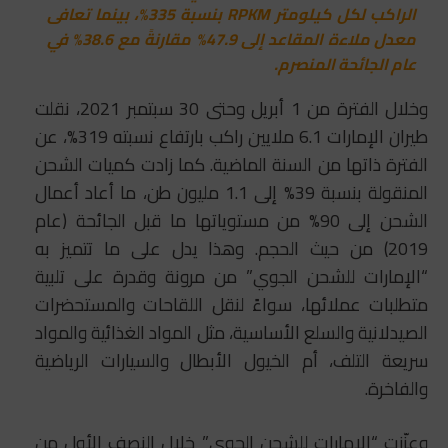
الراكب لكل كيلومتر RPKM بنسبة 335%، بينما تعافى
معدل ملاءة المقاعد إلى 47.9% مقارنةً مع 38.6% في
عام الجائحة المنصرم.
وخلال الفترة من 1 أبريل وحتى 30 سبتمبر 2021، نقلت
طيران الإمارات 6.1 ملايين راكب بارتفاع نسبته 319%، عن
الفترة ذاتها من السنة الماضية. كما زادت كميات الشحن
المنقولة بنسبة 39% إلى 1.1 مليون طن، ما أعاد أعمال
الشحن إلى 90% من مستوياتها ما قبل الجائحة (عام
2019) من حيث الحجم. وهذا يدل على ما تتميز به
“الإمارات للشحن الجوي” من مرونة وقدرة على تلبية
متطلبات عملائها، سواءً لنقل اللقاحات والمستحضرات
الصيدلانية والسلع الأساسية، مثل المواد الغذائية والمواد
سريعة التلف، أم الخيول الأبطال والسيارات الرياضية
والفاخرة.
وعزّزت “الإمارات للشحن الجوي” خلال النصف الأول من