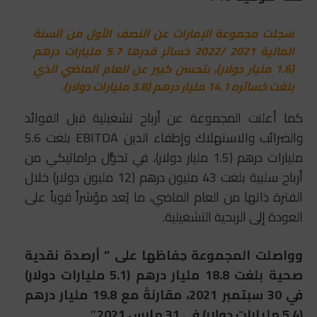
سَجلت مجموعة الإمارات عن النصف الأول من السنة
المالية 2021 /2022 خسائر قدرها 5.7 مليارات درهم
(1.6 مليار دولار)، بتحسن كبير عن العام الماضي الذي
بلغت خسائره 14.1 مليار درهم (3.8 مليارات دولار).
كما أعلنت المجموعة عن أرباح تشغيلية قبل الفوائد
والضرائب والاستهلاك وإطفاء الدين EBITDA بلغت 5.6
مليارات درهم (1.5 مليار دولار)، في تحوُّل دراماتيكي من
أرباح سلبية بلغت 43 مليون درهم (12 مليون دولار) خلال
الفترة ذاتها من العام الماضي، ما يُعد مؤشراً قوياً على
العودة إلى الربحية التشغيلية.
وواصلت المجموعة حِفاظها على ” أرصدة نقدية
صحية بلغت 18.8 مليار درهم (5.1 مليارات دولار)
في 30 سبتمبر 2021، مقارنةً مع 19.8 مليار درهم
(5.4 مليارات دولار) في 31 مارس 2021″.