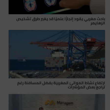
باحث مغربي يقود إنجازًا علميًا قد يغير طرق تشخيص
الزهايمر
ارتفاع نشاط الموانئ المغربية بفضل المسافنة رغم
تراجع بعض المؤشرات