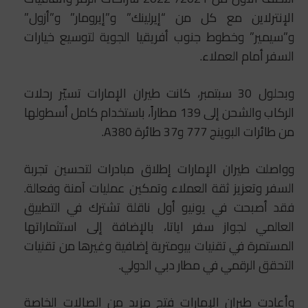
الإنترلاين مع كل من “إيرلينك” و”إيرومار” و”أزول”
و”سيمير” وخطوط جنوب أفريقيا الجوية لتوسيع خيارات
السفر أمام العملاء.
وبحلول 30 سبتمبر، كانت طيران الإمارات تسيّر رحلات
الركاب والشحن إلى 139 مطاراً، باستخدام كامل أسطولها
من طائرات البوينج 777 و37 طائرة A380.
وواصلت طيران الإمارات إطلاق مبادرات لتحسين تجربة
السفر وتعزيز ثقة العملاء وتمكين عمليات آمنة وفعالة.
فقد أصبحت في يونيو أول ناقلة تشترك في التطبيق
العالمي لجواز سفر اياتا، بالإضافة إلى استثماراتها
المستمرة في تقنيات بيومترية إضافية وغيرها من تقنيات
التحقق الرقمي في مطار دبي الدولي.
وأعادت طيران الإمارات فتح مزيد من الصالات الخاصة