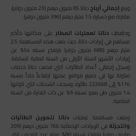
وبلغ
إجمالي أرباح
دناتا 85 مليون درهم (23 مليون دولار)،
مقارنة مع خسارة 1.5 مليار درهم (396 مليون دولار).
وحافظت
دناتا لعمليات المطار
على مكانتها كأكبر
مساهم في إيرادات دناتا، حيث بلغت هذه المساهمة 2.5
مليار درهم (688 مليون دولار) بارتفاع نسبته 54% عن
إيرادات الأشهر الستة الأولى من السنة المالية السابقة.
وسجل إجمالي أعداد الطائرات التي قدمت دناتا خدمات
مناولة لها في جميع مواقع عملها ارتفاعاً حاداً بنسبة
116% إلى 222668 طائرة، وسجلت الشحنات التي ناولتها
1.4 مليون طن بنمو نسبته 9% عن ذات الفترة من السنة
الماضية.
وبلغت مساهمة عمليات
دناتا لتموين الطائرات
والتجزئة
في الإيرادات الإجمالية 766 مليون درهم (209
ملايين دولار) بارتفاع نسبته 80%. وبلغ عدد الوجبات التي