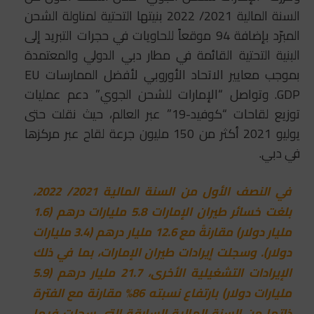
السنة المالية 2021/ 2022 بنيتها التحتية لمناولة الشحن
المبرّد بإضافة 94 موقعاً للحاويات في حجرات التبريد إلى
البنية التحتية القائمة في مطار دبي الدولي والمعتمدة
بموجب معايير الاتحاد الأوروبي لأفضل الممارسات EU
GDP. وتواصل “الإمارات للشحن الجوي” دعم عمليات
توزيع لقاحات “كوفيد-19” عبر العالم، حيث نقلت حتى
يوليو 2021 أكثر من 150 مليون جرعة لقاح عبر مركزها
في دبي.
في النصف الأول من السنة المالية 2021/ 2022،
بلغت خسائر طيران الإمارات 5.8 مليارات درهم (1.6
مليار دولار) مقارنةً مع 12.6 مليار درهم (3.4 مليارات
دولار). وسجلت إيرادات طيران الإمارات، بما في ذلك
الإيرادات التشغيلية الأخرى، 21.7 مليار درهم (5.9
مليارات دولار) بارتفاع نسبته 86% مقارنة مع الفترة
ذاتها من السنة المالية السابقة التي سجلت فيها