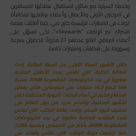
وخدمة السيارة مع سائق لاستقبال عملائها المسافرين
في الدرجتين الأولى والأعمال وأعضاء برنامجها لمكافأة
الولاء في المطارات الرئيسية خارج دبي. كما أطلقت منصة
اشتراك عبر الإنترنت “Skywards+”، لكي تسهّل على
أعضاء البرنامج، البالغ عددهم 27 مليوناً، الحصول بسرعة
وسهولة على مكافآت وامتيازات خاصة.
خلال الأشهر الستة الأولى من السنة المالية، زادت
الطاقة الكلية، التي تقاس بعدد الأطنان المتاحة
مضروباً في عدد الكيلومترات المقطوعة ATKM، بنسبة
66% لتبلغ 16.3 مليارات طن كيلومتري متاح، بفضل
الارتفاع الكبير في أعداد الرحلات الجوية المنتظمة خلال
الأشهر الماضية، وإقدام مزيد من دول العالم على
تخفيف قيود السفر. وزادت طاقة الركاب، التي تقاس
بعدد المقاعد المتاحة مضروباً في عدد الكيلومترات
المقطوعة ASKM، بأكثر من الضعفين وبنسبة 250%،
كما ارتفعت حركة الركاب، التي تقاس بالعائد على