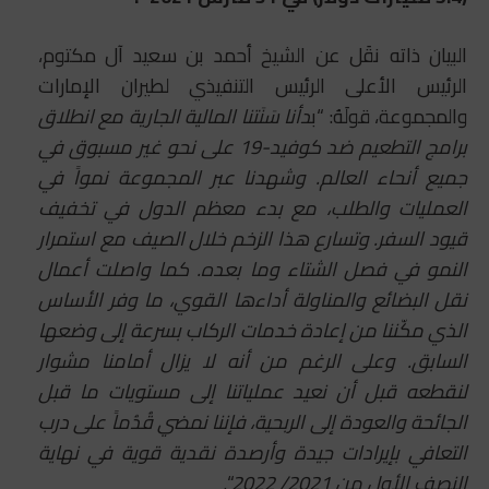
البيان ذاته نقَل عن الشيخ أحمد بن سعيد آل مكتوم،
الرئيس الأعلى الرئيس التنفيذي لطيران الإمارات
والمجموعة، قولَهُ: “ب
دأنا سَنَتنا المالية الجارية مع انطلاق
برامج التطعيم ضد كوفيد-19 على نحو غير مسبوق في
جميع أنحاء العالم. وشهدنا عبر المجموعة نمواً في
العمليات والطلب، مع بدء معظم الدول في تخفيف
قيود السفر. وتسارع هذا الزخم خلال الصيف مع استمرار
النمو في فصل الشتاء وما بعده. كما واصلت أعمال
نقل البضائع والمناولة أداءها القوي، ما وفر الأساس
الذي مكّننا من إعادة خدمات الركاب بسرعة إلى وضعها
السابق. وعلى الرغم من أنه لا يزال أمامنا مشوار
لنقطعه قبل أن نعيد عملياتنا إلى مستويات ما قبل
الجائحة والعودة إلى الربحية، فإننا نمضي قُدُماً على درب
التعافي بإيرادات جيدة وأرصدة نقدية قوية في نهاية
النصف الأول من 2021/ 2022
“.