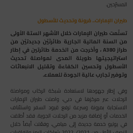
المسرّحين.
طيران الإمارات.. مُرونة وتحديث للأسطول
تسلّمت طيران الإمارات خلال الأشهر الستة الأولى
من السنة المالية الجارية طائرتَيْن
جديدتيْن
من
طراز A380 ، وأخرجت من الخدمة طائرتين في إطار
استراتيجيتها طويلة المدى لمواصلة تحديث
الأسطول وتحسين الكفاءة وتقليل الانبعاثات
وتوفير تجارب عالية الجودة للعملاء.
وفي إطار جهودها لاستعادة شبكة الركاب ومواصلة
الرحلات عبر مركزها في دبي، واصلت طيران الإمارات
الاستجابة بمرونة وسرعة لرفع قيود السفر واستئناف
الخدمات أو إضافة مزيد من الرحلات الجوية. فقد أطلقت
في يوليو خدمة جديدة إلى ميامي، وفعّلت أيضاً خلال
النصف الأول من 2021/ 2022 شراكات الرمز واتفاقيات