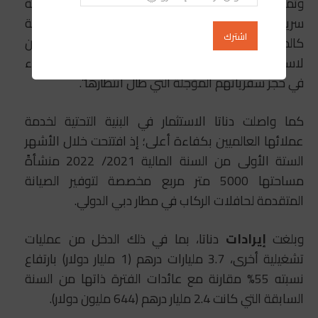
وتمكّنت دناتا، بفضل مرونة وقدرات فرقها، من الاستجابة
سريعاً لمتطلبات العملاء وتوفير خدمات ذات جودة عالية
كالمعتاد، بدءاً من دعم عملائها من شركات الطيران
لاستئناف العمليات بسلاسة وأمان، إلى مساعدة العملاء
في حجز سفرياتهم المؤجلة التي طال انتظارها”.
كما واصلت دناتا الاستثمار في البنية التحتية لخدمة
عملائها العالميين بكفاءة أعلى؛ إذ افتتحت خلال الأشهر
الستة الأولى من السنة المالية 2021/ 2022 منشأةً
مساحتها 5000 متر مربع مخصصة لتوفير الصيانة
المتقدمة لحافلات الركاب في مطار دبي الدولي.
وبلغت
إيرادات
دناتا، بما في ذلك الدخل من عمليات
تشغيلية أخرى، 3.7 مليارات درهم (1 مليار دولار) بارتفاع
نسبته 55% مقارنة مع عائدات الفترة ذاتها من السنة
السابقة التي كانت 2.4 مليار درهم (644 مليون دولار).