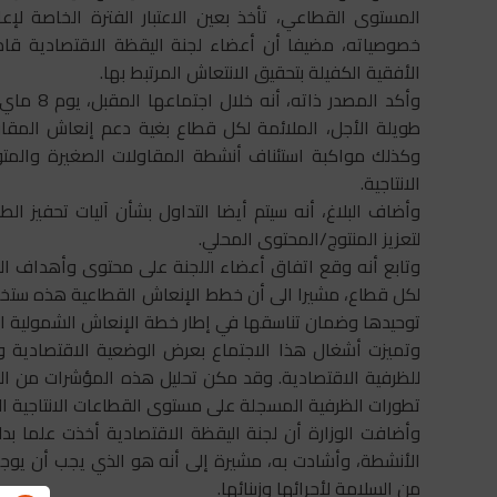
المستوى القطاعي، تأخذ بعين الاعتبار الفترة الخاصة 
خصوصياته، مضيفا أن أعضاء لجنة اليقظة الاقتصادية قاموا
الأفقية الكفيلة بتحقيق الانتعاش المرتبط بها.
طويلة الأجل، الملائمة لكل قطاع بغية دعم إنعاش المقاو
وكذلك مواكبة استئناف أنشطة المقاولات الصغيرة والم
الانتاجية.
وأضاف البلاغ، أنه سيتم أيضا التداول بشأن آليات تحفيز ال
لتعزيز المنتوج/المحتوى المحلي.
وتابع أنه وقع اتفاق أعضاء اللجنة على محتوى وأهداف ا
لكل قطاع، مشيرا الى أن خطط الإنعاش القطاعية هذه ستخضع 
توحيدها وضمان تناسقها في إطار خطة الإنعاش الشمولية التي
وتميزت أشغال هذا الاجتماع بعرض الوضعية الاقتصادية وا
للظرفية الاقتصادية. وقد مكن تحليل هذه المؤشرات من ال
تطورات الظرفية المسجلة على مستوى القطاعات الانتاجية الر
الأنشطة، وأشادت به، مشيرة إلى أنه هو الذي يجب أن يوجه
من السلامة لأجرائها وزبنائها.