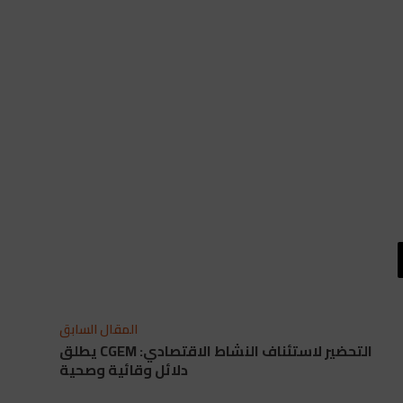
المقال السابق
التحضير لاستئناف النشاط الاقتصادي: CGEM يطلق
دلائل وقائية وصحية