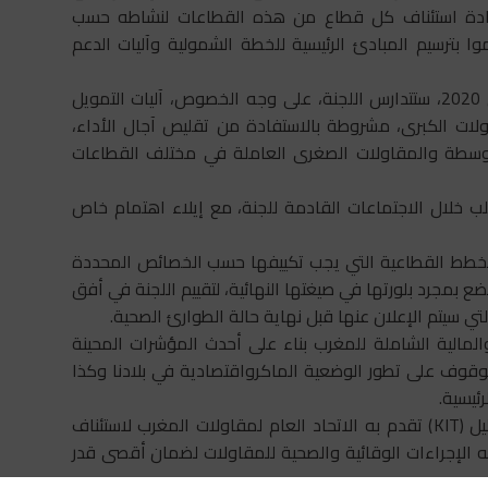
لإعادة استئناف كل قطاع من هذه القطاعات لنشاطه حسب
 بترسيم المبادئ الرئيسية للخطة الشمولية وآليات الدعم
وأكد المصدر ذاته، أنه خلال اجتماعها المقبل، يوم 8 ماي 2020، ستتدارس اللجنة، على وجه الخصوص، آليات التمويل
لات الكبرى، مشروطة بالاستفادة من تقليص آجال الأداء،
توسطة والمقاولات الصغرى العاملة في مختلف القطاعات
طلب خلال الاجتماعات القادمة للجنة، مع إيلاء اهتمام خاص
لخطط القطاعية التي يجب تكييفها حسب الخصائص المحددة
بمجرد بلورتها في صيغتها النهائية، لتقييم اللجنة في أفق
 سيتم الإعلان عنها قبل نهاية حالة الطوارئ الصحية.
لمالية الشاملة للمغرب بناء على أحدث المؤشرات المحينة
وقوف على تطور الوضعية الماكرواقتصادية في بلادنا وكذا
ئيسية.
وأضافت الوزارة أن لجنة اليقظة الاقتصادية أخذت علما بدليل (KIT) تقدم به الاتحاد العام لمقاولات المغرب لاستئناف
 الإجراءات الوقائية والصحية للمقاولات لضمان أقصى قدر