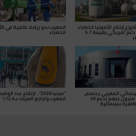
وع لإنتاج الأمونيا الخضراء
المغرب نحو ريادة عالمية في الأ
يحصل على دعم أمريكي بقيمة 5.7
الخضراء
ر
سينمائي المغربي يخصص
“مرحبا 2026”.. ارتفاع عدد الو
أزيد من 26 مليون درهم لدعم 40
المغرب وتراجع العربات بـ12.4%
ظاهرة سينمائية