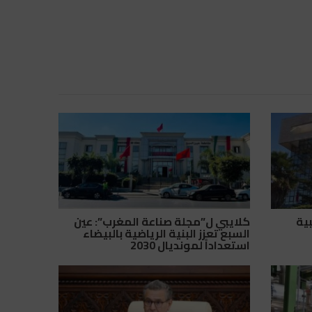
بية
كلايبي ل”مجلة صناعة المغرب”: عين
السبع تعزز البنية الرياضية بالبيضاء
استعداداً لمونديال 2030