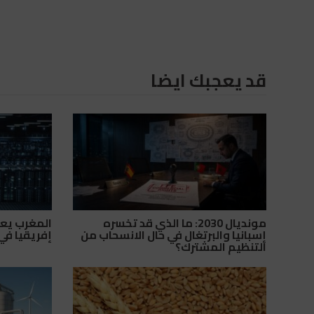
قد يعجبك ايضا
مونديال 2030: ما الذي قد تخسره
المغرب يعزز
إسبانيا والبرتغال في حال الانسحاب من
إفريقيا في 
التنظيم المشترك؟