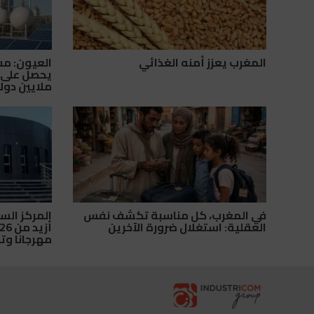
المغرب يعزز أمنه الغذائي
العيون: مشر
ملايين دولا
في المغرب، كل مناسبة تكشف نفس
المركز ال
العقلية: استغلال ضرورة الآخرين
مهرجانا وت