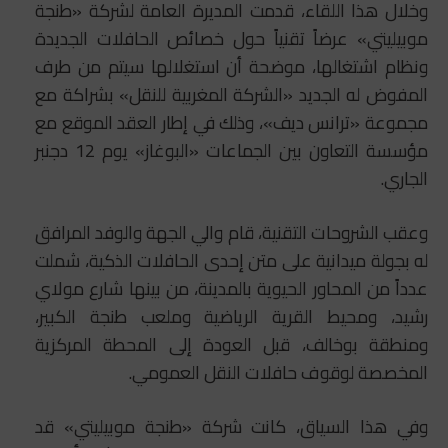
وخلال هذا اللقاء، قدمت المديرة العامة لشركة «طنجة
موبيليتي» عرضاً تقنياً حول خصائص الحافلات الجديدة
ونظام اشتغالها، موضحة أن استغلالها سيتم من طرف
المفوض له الجديد «الشركة المغربية للنقل» بشراكة مع
مجموعة «ترانس ديف»، وذلك في إطار العقد الموقع مع
مؤسسة التعاون بين الجماعات «البوغاز» يوم 12 دجنبر
الجاري.
وعقب الشروحات التقنية، قام والي الجهة والوفد المرافق
له بجولة ميدانية على متن إحدى الحافلات الذكية، شملت
عدداً من المحاور الحيوية بالمدينة، من بينها شارع مولاي
رشيد، ومحيط القرية الرياضية وملعب طنجة الكبير،
ومنطقة بوخالف، قبل العودة إلى المحطة المركزية
المخصصة لوقوف حافلات النقل العمومي.
وفي هذا السياق، كانت شركة «طنجة موبيليتي» قد