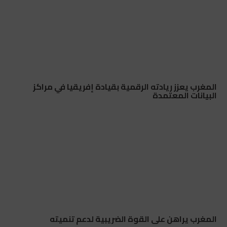
المغرب يعزز ريادته الرقمية بقيادة إفريقيا في مراكز
البيانات المعتمدة
المغرب يراهن على القوة الضريبية لدعم تنميته