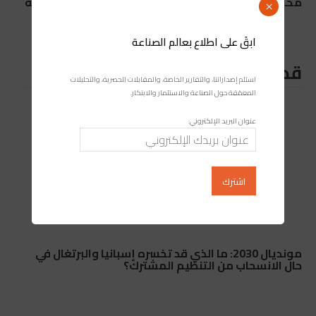
مختلفة
لكرة السلة
×
ابقَ على اطلاع بعالم الصناعة
قد يعجبك ايضا
استلم إصداراتنا، والتقارير الخاصة، والمقابلات الحصرية، والتحليلات
المعمّقة حول الصناعة والاستثمار والابتكار.
عنوان البريد الإلكتروني:
مونديال 2030: ما الذي قد تخسره إسبانيا والبرتغال في
حال الانسحاب من التنظيم المشترك؟