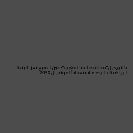
كلايبي ل”مجلة صناعة المغرب”: عين السبع تعزز البنية
الرياضية بالبيضاء استعداداً لمونديال 2030