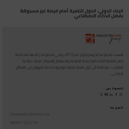
البنك الدولي: الدول النامية أمام فرصة غير مسبوقة
بفضل الذكاء الاصطناعي
تأسست مجموعة إندوستريكوم عام 2013، وهي مجموعة إعلامية متخصصة
تصدر المجلة الرائدة المخصصة للصناعة والاستثمار والابتكار: مجلة «صناعة
المغرب»، بالإضافة إلى أول منصة رقمية موجهة لخدمة المهنيين في القطاع
الصناعي.
تابعونا على
اتصل بنا
Contact@industries.ma
+212 522 260451