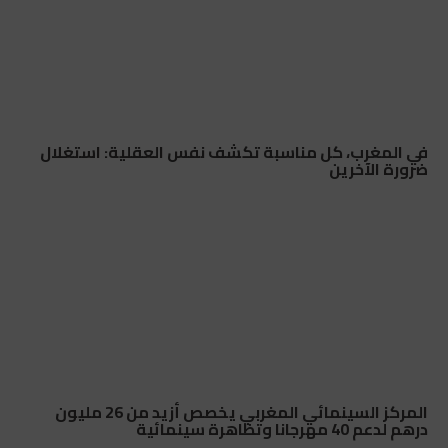
في المغرب، كل مناسبة تكشف نفس العقلية: استغلال
ضرورة الآخرين
المركز السينمائي المغربي يخصص أزيد من 26 مليون
درهم لدعم 40 مهرجانا وتظاهرة سينمائية