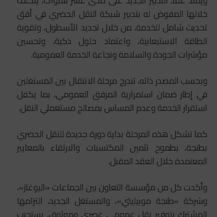
ويمتد عقد التدبير الجديد على مدى عشر سنوات، يتكلف
خلالها المفوض له بتدبير شبكة النقل الحضري في أفق
تحديث شامل للخدمة، من خلال تجديد الأسطول، وتقوية
الطاقة الاستيعابية، واعتماد حلول ذكية، وتحسين
مؤشرات الجودة والسلامة ونجاعة الخدمة العمومية.
وبحسب المصدر ذاته، تندرج مرحلة الانتقال بين المستغلين
في إطار ضمان استمرارية المرفق العمومي، بما يكفل
استقرار الخدمة وعدم المساس بمصالح مستعملي النقل.
كما تشكل هذه المرحلة بداية دورة جديدة للنقل الحضري
بطنجة، بطموح تثمين المكتسبات والارتقاء بالمعايير
المعتمدة خلال العقد المقبل.
وأكدت كل من مؤسسة التعاون بين الجماعات «البوغاز»،
وشركة «طنجة موبيليتي»، والمستغل الجديد، التزامها
المشترك بتوفير نقل عمومي عصري وموثوق، يستجيب