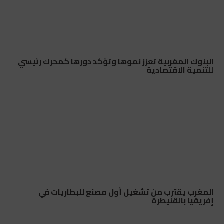
البنوك المغربية تعزز نموها وتؤكد دورها كمحرك رئيسي
للتنمية الاقتصادية
المغرب يقترب من تشغيل أول مصنع للبطاريات في
إفريقيا بالقنيطرة