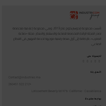
تأسست مجموعة إندوستريكوم عام 2013، وهي مجموعة إعلامية متخصصة
تصدر المجلة الرائدة المخصصة للصناعة والاستثمار والابتكار: مجلة «صناعة
المغرب»، بالإضافة إلى أول منصة رقمية موجهة لخدمة المهنيين في القطاع
الصناعي.
تابعونا على
اتصل بنا
Contact@industries.ma
+212 522 260451
Lotissement Beverly-lot N°6- Californie - Casablanca
روابط مفيدة
من نحن