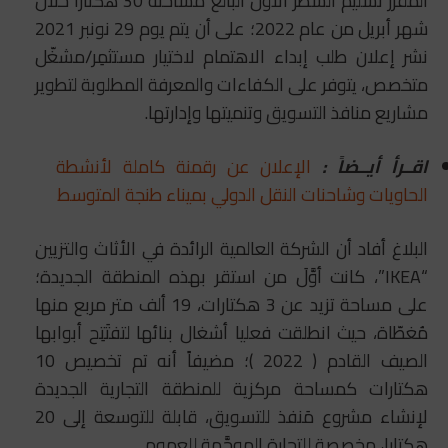
المقرر تسليم الشطر الأول البالغ مساحته 30 هكتارا خلال
شهر أبريل من عام 2022؛ على أن يتم يوم 29 نونبر 2021
نشر إعلان طلب إبداء الاهتمام لاختيار مستثمِر/مشغّل
متخصص، يتوفر على الكفاءات والمعرفة المطلوبة لتطوير
مشاريع منافذ التسويق وتنميتها وإدارتها.
اقــرأ أيــضاً :
الإعلان عن رقمنة كاملة لأنشطة
الحاويات وشاحنات النقل الدولي بميناء طنجة المتوسط
البلاغ أفاد أن الشركة العالمية الرائدة في الأثاث والتزيين
“IKEA”، كانت أوَّلَ من استقر بهذه المنطقة الجديدة؛
على مساحة تزيد عن 3 هكتارات، 19 ألف متر مربع منها
مُغطّاة، حيث انطلقت فعليا أشغال بنائها لتفتَتِح أبوابها
الصيف القادم ( 2022 )؛ مضيفاً أنه تم تخصيص 10
هكتارات كمساحة مركزية للمنطقة التجارية الجديدة
لإنشاء مشروع مَنفذ للتسويق، قابلة للتوسعة إلى 20
هكتارا، مخصصة للتجارة الموجَّهة للعموم.