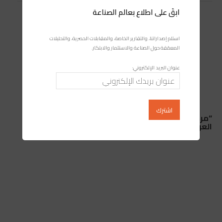
ابقَ على اطلاع بعالم الصناعة
استلم إصداراتنا، والتقارير الخاصة، والمقابلات الحصرية، والتحليلات
المعمّقة حول الصناعة والاستثمار والابتكار.
عنوان البريد الإلكتروني:
“مرحبا 2026”.. ارتفاع عدد الوافدين إلى المغرب وتراجع
العربات بـ12.4%