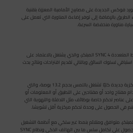
فورد فوكس الجديدة على مصابيح الأمامية المعززة بتقنية
اء الطريق بالإضافة إلى توفر إضاءة المناورة التي تعمل على
يارة مناورة منخفضة السرعة.
تتوفر سيارة فورد فوكس الجديدة بتوفرها على نظام الوسائط المتعددة SYNC 4 المبتكر، والذي يشتغل بالاعتماد على
Machine Lea) كنمط تعلمي آلي استباقي لسلوك السائق وبالتالي تقديم اقتراحات ونتائج بحث
يعتمد نظام الوسائط المتعددة SYNC 4 على شاشة عرض مركزية جديدة كليًا تشتغل باللمس بحجم 13.2 بوصة، والتي
 مفتاح واحد أو مفتاحين على التطبيق أو المعلومات أو
على عناصر تحكم خاصة بوظائف مثل التدفئة والتهوية التي
اهم في الحصول على وحدة تحكم مركزية أقل تشويشا.
ام SYNC 4 المتعدد الوسائط والمبتكر، متوافق ومتلائم بنمط غير سلكي مع أنظمة التشغيل
الأمر الذي سيمكن من الحصول على تكامل سلس ما بين الهاتف الذكي ونظام SYNC