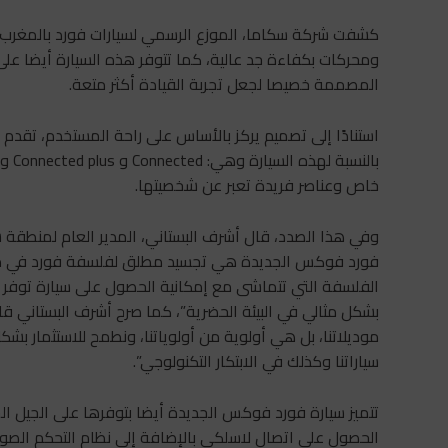
كشفت شركة سكاما، الموزع الرسمي لسيارات فورد بالمغرب
ومحركات بكفاءة جد عالية، كما تتوفر هذه السيارة أيضا على 
المصممة خصيصا لجعل تجربة القيادة أكثر متعة.
استنادًا إلى تصميم يركز بالأساس على راحة المستخدم، تقدم ف
خاص وعناصر فريدة تعبر عن شخصيتها.
وفي هذا الصدد، قال أشرف البستاني، المدير العام لمنطقة ش
فورد فوكس الجديدة هي تجسيد مطلق لفلسفة فورد في مجال
الفلسفة التي تتماشى مع إمكانية الحصول على سيارة توفر تجر
بشكل مثالي في البيئة الحضرية”، كما صرح أشرف البستاني قائلا
موديلاتنا، بل هي أولوية من أولوياتنا، ونطمح للاستثمار بش
سياراتنا وكذلك في الابتكار التكنولوجي”.
الحصول على اتصال لاسلكي بالإضافة إلى نظام التحكم الصو