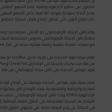
إن تصميم نسخة فورد فوكس Active
للحصول على مظهر أكثر قوة وصلابة. يتميز المصبع المعدني
يقدم أجنحة عمودية مهمة، أما فيما يخص المصبع السفلي، ال
ذات ارتفاع أطول، تأتي لتكمل ارتفاع هيكل السيارة المرتفع 
يوفر ناقل الحركة الأوتوماتيكي ذو الثماني تسريعا جيدا وت
يحتفظ ناقل الحركة الأوتوماتيكي بالتروس المنخفضة لاستجابات 
مع مغيرات للسرعة بلمسة رياضية مبتكرة نجدها في طراز ST-Line.
فورد فوكس الجديدة على ناقل حركة أوتوماتيكي من فئة ث
تتميز سيارة فورد فوكس الجديدة بتوفرها على أوضاع قيادة اخت
العادية والرياضية والاقتصادية، هذه الأوضاع التي يمكنها
في الحفاظ على زخم السيارة خاصة على مستوى الطرق الأكثر