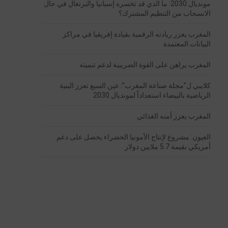
مونديال 2030: ما الذي قد تخسره إسبانيا والبرتغال في حال
الانسحاب من التنظيم المشترك؟
المغرب يعزز ريادته الرقمية بقيادة إفريقيا في مراكز
البيانات المعتمدة
المغرب يراهن على القوة الضريبية لدعم تنميته
كلايبي ل”مجلة صناعة المغرب”: عين السبع تعزز البنية
الرياضية بالبيضاء استعداداً لمونديال 2030
المغرب يعزز أمنه الغذائي
العيون: مشروع لإنتاج الأمونيا الخضراء يحصل على دعم
أمريكي بقيمة 5.7 ملايين دولار