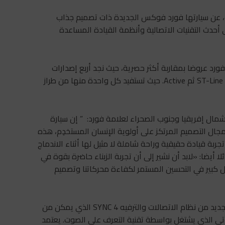
، عن سيارتها فورد فوكس الجديدة ذات تصميم جذاب
أحدث التقنيات الاتصالية وأنظمة القيادة المساعدة
ورد عروضا بمقاربة أكثر حصرية، حيث نجد أربع إصدارات
بالنسبة لهذه السيارة وهي: Connected و Connected plus و ST-Line ثم Active. حيث تستفيد كل واحدة منها من طراز
مال إفريقيا وجنوب الصحراء لعلامة فورد: ” إن سيارة
 التصميم المرتكز على أولوية الإنسان المستخدِم، هذه
بة قيادة حقيقية وراحة شاملة لا مثيل لها أثناء الاندماج
 أيضا: «لابد أن نشير إلى أن تجربة الزبناء حاضرة بقوة في
كل كبير في التحسين المستمر لكفاءة محركاتنا وتصميم
تتميز سيارة فورد فوكس الجديدة أيضا بتوفرها على الجيل الجديد من نظام الاتصالات والترفيه SYNC 4 الذي يمكن من
تي الذي يشتغل بواسطة تقنية التعرف على الصوت. يعتمد