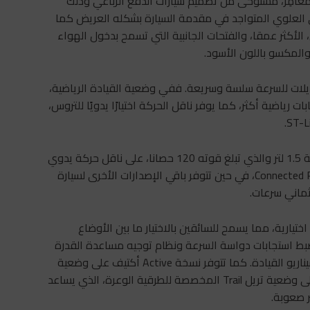
، التي تتميز بطابعها المغامِر، مستوحى من تصميم سيارات الدفع الرباعي وذلك
 العلوي المتواجد في مقدمة السيارة بشكله العريض كما
أكثر عمقا، والفتحات الجانبية التي تسمح بدخول الهواء
والمكسو باللون الأسود.
بديلات للسرعة سلسة وسريعة. ففي وضعية القيادة الرياضية،
رياضية أكثر، كما يوفر ناقل الحركة اختيارًا يدويًا للتروس،
تتوفر سيارة فورد الجديدة على محرك الديزل EcoBlue ذو سعة 1.5 لتر والذي تبلغ قوته 120 حصانا، على ناقل حركة يدوي
من فئة ست سرعات ونجدها في الإصدارين Connected وConnected Plus، في حين تتوفر باقي الإصدارات الأخرى لسيارة
ماني سرعات.
يارية، مما يسمح للسائقين بالاختيار ما بين الأوضاع
 ضبط استجابات دواسة السرعة ونظام توجيه مساعدة القدرة
الإلكترونية (EPAS) وكذا ناقل الحركة الأوتوماتيكي بحسب سيناريو القيادة. كما تتوفر نسخة Active أكتيف على وضعية
القيادة عند السرعة المنخفضة على الطرق الزلقة بالإضافة إلى وضعية تريل Trail المخصصة للطرقية الوعرة، الذي يساعد
 صعوبة.