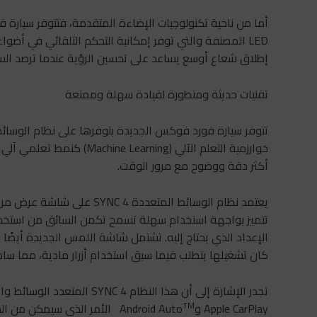
أما من ناحية تكنولوجيات الإضاءة المتقدمة، فتتوفر سيارة 
LED المصنفة والتي توفر إمكانية التحكم التلقائي في أضو
إطلاق شعاع أوسع يساعد على تحسين الرؤية عندما ترصد الس
تقنيات حديثة ومتطورة لقيادة سهلة وممتعة
خوارزمية التعلم الآلي (rning
أكثر دقة ووضوح مع مرور الوقت.
تتميز بواجهة استخدام سهلة تسمح تكمن السائق من استخدام
الإعداد الذي يحتاج إليه. تشتمل شاشة اللمس الجديدة أيضًا 
كان تشغيلها يتطلب فيما سبق استخدام أزرار مادية، مما س
تجدر الإشارة إلى أن هذا النظ
TM
Apple CarPlay وAndroid Auto