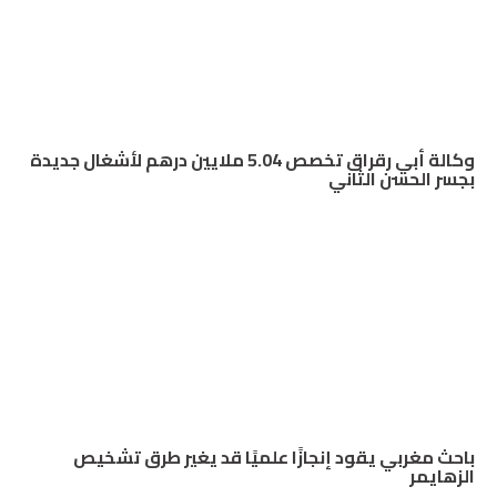
وكالة أبي رقراق تخصص 5.04 ملايين درهم لأشغال جديدة
بجسر الحسن الثاني
باحث مغربي يقود إنجازًا علميًا قد يغير طرق تشخيص
الزهايمر