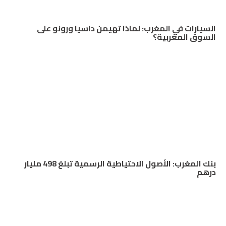
السيارات في المغرب: لماذا تهيمن داسيا ورونو على
السوق المغربية؟
بنك المغرب: الأصول الاحتياطية الرسمية تبلغ 498 مليار
درهم