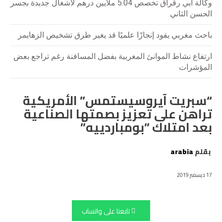
وكالة أبي رقراق تخصص 5.04 ملايين درهم لأشغال جديدة بجسر
الحسن الثاني
باحث مغربي يقود إنجازًا علميًا قد يغير طرق تشخيص الزهايمر
ارتفاع نشاط الموانئ المغربية بفضل المسافنة رغم تراجع بعض
المؤشرات
“سبريت آيروسيستمس” الأمريكية
تراهن على تعزيز بصمتها الصناعية
بعد امتلاك ”بومباردييه”
بقلم
arabia
17 ديسمبر 2019
تابعنا على واتساب