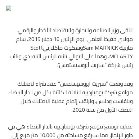
التقى وزير الصناعة والتجارة والاقتصاد الأخطر والرقمي،
مولاي حفيظ العلمي، يوم الإثنين 16 دجنبر 2019، سام
مارنيك Sam MARNICKوسكوت ماكلارتيScott
MCLARTY، وهما على التوالي نائبة الرئيس التنفيذي ونائب
رئيس شركة “سبريت آيروسيستمس”.
وقد وقعت “سبريت آيروسيستمس” عقد شراء لامتلاك
مواقع شركة بومباردييه الثلاثة الكائنة بكل من الدار البيضاء
وبلفاست ودلاس. ويُرتقب إتمام عملية الامتلاك خلال
النصف الأول من سنة 2020.
عملية توسيع موقع شركة بومباردييه بالدار البيضاء هي في
طور الإنجاز، مما سيرفع مساحته من 10.000 متر مربع إلى