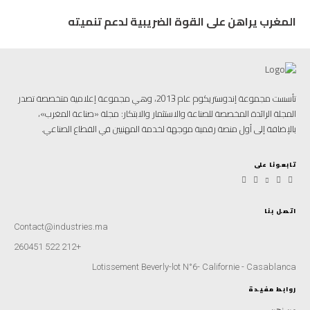
المغرب يراهن على القوة الضريبية لدعم تنميته
تأسست مجموعة إندوستريكوم عام 2013، وهي مجموعة إعلامية متخصصة تصدر
المجلة الرائدة المخصصة للصناعة والاستثمار والابتكار: مجلة «صناعة المغرب»،
بالإضافة إلى أول منصة رقمية موجهة لخدمة المهنيين في القطاع الصناعي.
تابعونا على
اتصل بنا
Contact@industries.ma
+212 522 260451
Lotissement Beverly-lot N°6- Californie - Casablanca
روابط مفيدة
من نحن