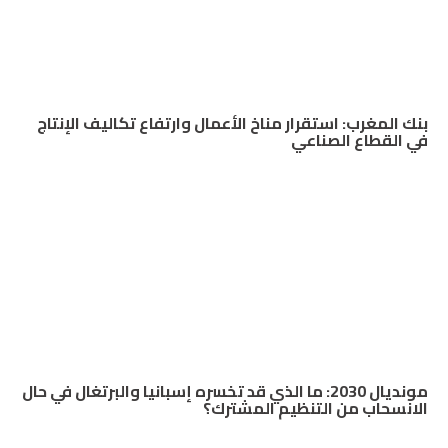
بنك المغرب: استقرار مناخ الأعمال وارتفاع تكاليف الإنتاج
في القطاع الصناعي
مونديال 2030: ما الذي قد تخسره إسبانيا والبرتغال في حال
الانسحاب من التنظيم المشترك؟