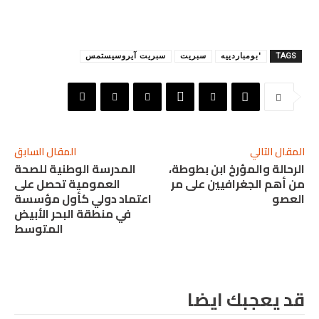
TAGS
'بومباردييه
سبريت
سبريت آيروسيستمس
المقال التالي
المقال السابق
الرحالة والمؤرخ ابن بطوطة،
المدرسة الوطنية للصحة
من أهم الجغرافيين على مر
العمومية تحصل على
العصو
اعتماد دولي كأول مؤسسة
في منطقة البحر الأبيض
المتوسط
قد يعجبك ايضا