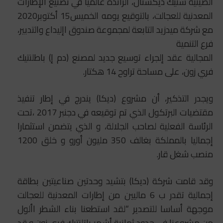
الصينية ستيك ديكستال، الرائدة عالميا في تصنيع الإطارات
المعدنية للعجالت، بالتوقيع يومه الخميس15 أكتوبر2020
مع شركة ميدزيد التابعة لمجموعة صندوق اإليداع والتدبير،
فرع التنمية
المجالية عقد إلجراء توسيع جديد لمصنع (دم إ) باطلنتيك
فري زون، على مساحة تراوح 14 هكتار.
ويجدر التذكير، أن مشروع (ديكا) يندرج في إطار تنفيذ
مقتضيات البرتكول الذي تم توقيعه في دجنبر 2017 ،تحت
الرئاسة الفعلية لصاحب الجلالة، و الذي يتضمن استثمارا
إجماليا بالمملكة بغالف 350 مليون أورو و خلق 1200
منصب شغل قار.
وقد قامت شركة (ديكا) بتشيد وحدتين صناعيتين بطاقة
إجمالية تقدر ب 6 ماليين من إطارات المعدنية للعجالت
موجهة أساسا للتصدير “لقد استطعنا بناء الشطر األول
من مشروعنا في حدود ثمانية أشهر باتلنتيك فري زون و قد