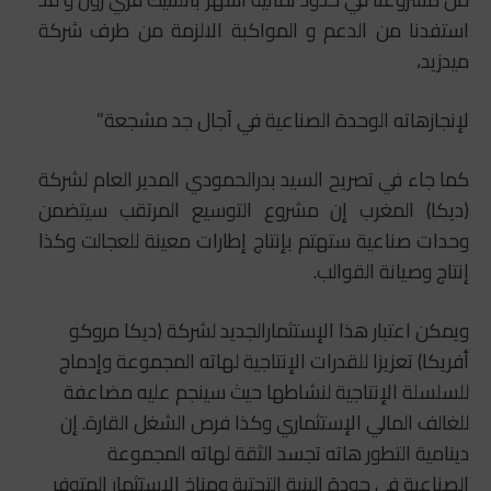
استفدنا من الدعم و المواكبة الالزمة من طرف شركة
ميدزيد،
لإنجازهاته الوحدة الصناعية في آجال جد مشجعة”
كما جاء في تصريح السيد بدرالحمودي المدير العام لشركة
(ديكا) المغرب إن مشروع التوسيع المرتقب سيتضمن
وحدات صناعية ستهتم بإنتاج إطارات معينة للعجالت وكذا
إنتاج وصيانة القوالب.
ويمكن اعتبار هذا الإستثمارالجديد لشركة (ديكا مروكو
أفريكا) تعزيزا للقدرات الإنتاجية لهاته المجموعة وإدماج
للسلسلة الإنتاجية لنشاطها حيث سينجم عليه مضاعفة
للغالف المالي الإستثماري وكذا فرص الشغل القارة. إن
دينامية التطور هاته تجسد الثقة لهاته المجموعة
الصناعية في جودة البنية التحتية ومناخ الإستثمار المتوفر