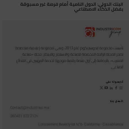
البنك الدولي: الدول النامية أمام فرصة غير مسبوقة
بفضل الذكاء الاصطناعي
تأسست مجموعة إندوستريكوم عام 2013، وهي مجموعة إعلامية متخصصة
تصدر المجلة الرائدة المخصصة للصناعة والاستثمار والابتكار: مجلة «صناعة
المغرب»، بالإضافة إلى أول منصة رقمية موجهة لخدمة المهنيين في القطاع
الصناعي.
تابعونا على
اتصل بنا
Contact@industries.ma
+212 522 260451
Lotissement Beverly-lot N°6- Californie - Casablanca