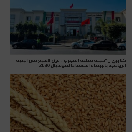
كلايبي ل”مجلة صناعة المغرب”: عين السبع تعزز البنية
الرياضية بالبيضاء استعداداً لمونديال 2030