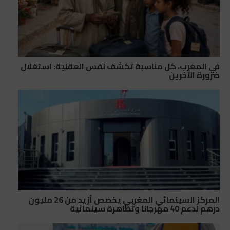
في المغرب، كل مناسبة تكشف نفس العقلية: استغلال
ضرورة الآخرين
المركز السينمائي المغربي يخصص أزيد من 26 مليون
درهم لدعم 40 مهرجانا وتظاهرة سينمائية