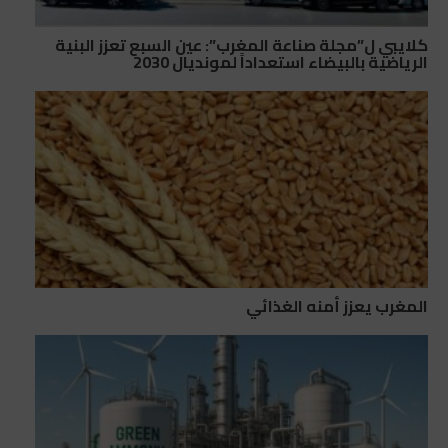
كلايبي ل”مجلة صناعة المغرب”: عين السبع تعزز البنية
الرياضية بالبيضاء استعداداً لمونديال 2030
المغرب يعزز أمنه الغذائي