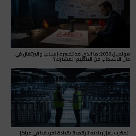
مونديال 2030: ما الذي قد تخسره إسبانيا والبرتغال في
حال الانسحاب من التنظيم المشترك؟
المغرب يعزز ريادته الرقمية بقيادة إفريقيا في مراكز