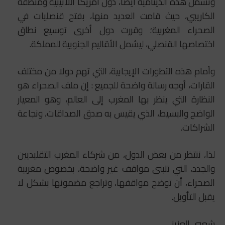
وتشمل هذه الدينامية أيضا، دول أمريكا اللاتينية ومنطقة
الكاريبي، حيث قامت العديد منها، بفتح قنصليات في
الصحراء المغربية؛ وقررت دول أخرى توسيع نطاق
اختصاصها القنصلي، ليشمل الأقاليم الجنوبية للمملكة.
وأمام هذه التطورات الإيجابية، التي تهم دولا من مختلف
القارات، أوجه رسالة واضحة للجميع : إن ملف الصحراء هو
النظارة التي ينظر بها المغرب إلى العالم، وهو المعيار
الواضح والبسيط، الذي يقيس به صدق الصداقات، ونجاعة
الشراكات.
لذا، ننتظر من بعض الدول، من شركاء المغرب التقليديين
والجدد، التي تتبنى مواقف غير واضحة، بخصوص مغربية
الصحراء، أن توضح مواقفها، وتراجع مضمونها بشكل لا
يقبل التأويل.
شعبي العزيز،