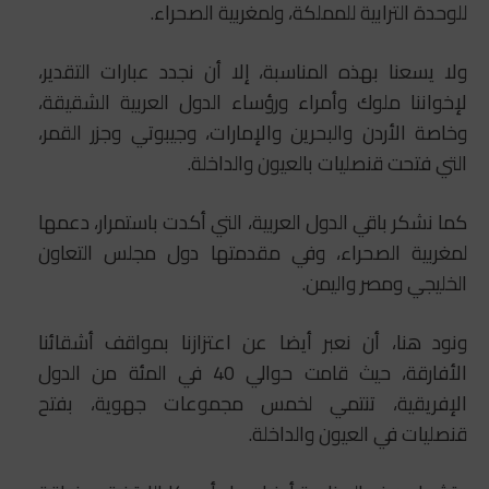
للوحدة الترابية للمملكة، ولمغربية الصحراء.
ولا يسعنا بهذه المناسبة، إلا أن نجدد عبارات التقدير،
لإخواننا ملوك وأمراء ورؤساء الدول العربية الشقيقة،
وخاصة الأردن والبحرين والإمارات، وجيبوتي وجزر القمر،
التي فتحت قنصليات بالعيون والداخلة.
كما نشكر باقي الدول العربية، التي أكدت باستمرار، دعمها
لمغربية الصحراء، وفي مقدمتها دول مجلس التعاون
الخليجي ومصر واليمن.
ونود هنا، أن نعبر أيضا عن اعتزازنا بمواقف أشقائنا
الأفارقة، حيث قامت حوالي 40 في المئة من الدول
الإفريقية، تنتمي لخمس مجموعات جهوية، بفتح
قنصليات في العيون والداخلة.