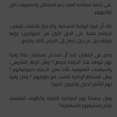
على خدمة مصالحه العليا، رغم المشاكل والصعوبات التي
تواجههم.
ذلك أن قوة الروابط الانسانية، والاعتزاز بالانتماء للمغرب،
لايقتصر فقط على الجيل الأول من المهاجرين؛ وإنما
يتوارثه جيل عن جيل، ليصل إلى الجيلين الثالث والرابع.
ولكن في المقابل، لابد أن نتساءل باستمرار : ماذا وفرنا
لهم لتوطيد هذا الارتباط بالوطن؟ وهل الإطار التشريعي،
والسياسات العمومية، تأخذ بعين الاعتبار خصوصياتهم ؟
وهل المساطر الإدارية تتناسب مع ظروفهم ؟ وهل وفرنا
لهم التأطير الديني والتربوي اللازم؟
وهل خصصنا لهم المواكبة اللازمة، والظروف المناسبة،
لنجاح مشاريعهم الاستثمارية؟