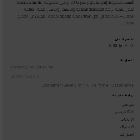
تأسست مجموعة إندوستريكوم عام 2013، وهي مجموعة إعلامية متخصصة
تصدر المجلة الرائدة المخصصة للصناعة والاستثمار والابتكار: مجلة «صناعة
المغرب»، بالإضافة إلى أول منصة رقمية موجهة لخدمة المهنيين في القطاع
الصناعي.
تابعونا على
اتصل بنا
Contact@industries.ma
+212 522 260451
Lotissement Beverly-lot N°6- Californie - Casablanca
روابط مفيدة
من نحن
IDM فرنسي
الإعلانات
الاشتراك
انضمّ إلينا