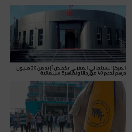
المركز السينمائي المغربي يخصص أزيد من 26 مليون
درهم لدعم 40 مهرجانا وتظاهرة سينمائية