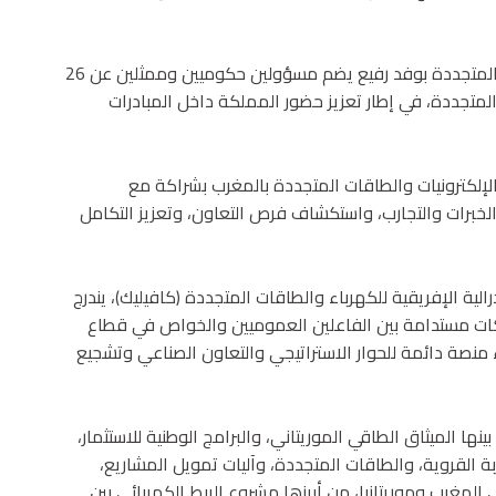
ويشارك المغرب في المنتدى الإفريقي للكهرباء والطاقات المتجددة بوفد رفيع يضم مسؤولين حكوميين وممثلين عن 26
متجددة، في إطار تعزيز حضور المملكة داخل المبادرات
الإلكترونيات والطاقات المتجددة بالمغرب بشراكة مع
ل الخبرات والتجارب، واستكشاف فرص التعاون، وتعزيز التكامل
ة الإفريقية للكهرباء والطاقات المتجددة (كافيليك)، يندرج
ات مستدامة بين الفاعلين العموميين والخواص في قطاع
 منصة دائمة للحوار الاستراتيجي والتعاون الصناعي وتشجيع
ها الميثاق الطاقي الموريتاني، والبرامج الوطنية للاستثمار،
ربة القروية، والطاقات المتجددة، وآليات تمويل المشاريع،
مغرب وموريتانيا، من أبرزها مشروع الربط الكهربائي بين