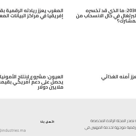
مونديال 2030: ما الذي قد تخسره
المغرب يعزز ريادته الرقمية بق
لبرتغال في حال الانسحاب من
إفريقيا في مراكز البيانات الم
لمشترك؟
زز أمنه الغذائي
العيون: مشروع لإنتاج الأمونيا
ملايين دولار
علامية متخصصة تصدر المجلة الرائدة المخصصة
اتصل بنا
ة رقمية موجهة لخدمة المهنيين في
@industries.ma