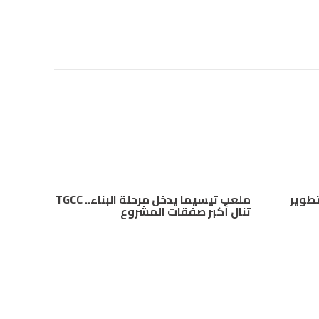
 “Mana Energy” لتطوير
ملعب تيسيما يدخل مرحلة البناء.. TGCC
تنال أكبر صفقات المشروع