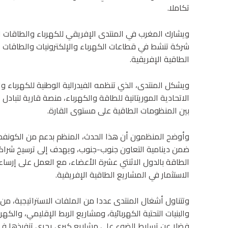
تكاملا.
شركة تنشط في قطاعات الكهرباء والإلكترونيات والطاقات ال
الطاقية الإفريقية.
ويشكل المنتدى، الذي تنظمه الفيدرالية الوطنية للكهرباء و
الاتحادية الموريتانية للطاقة والكهرباء، منصة قارية لتباد
بين المنظومات الطاقية على مستوى القارة.
وأوضح المنظمون أن هذا الحدث، المنظم بدعم من الكونفدرالي
ضمن دينامية التعاون جنوب-جنوب، ويهدف إلى ترسيخ شراك
الطاقة بالدول الاثنتي عشرة الأعضاء، مع العمل على إرساء
الاستثمار في المشاريع الطاقية الإفريقية.
وتتناول أشغال المنتدى عددا من الملفات الاستراتيجية، من بين
والبنيات التحتية الكهربائية، ومشاريع الربط الإقليمي، والكه
فضلا عن تسليط الضوء على مشاريع كبرى يجري تنفيذها في ال