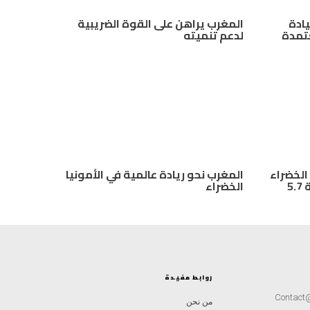
يادة
المغرب يراهن على القوة الضريبية
عتمدة
لدعم تنميته
 الخضراء
المغرب نحو ريادة عالمية في الأمونيا
يحصل على دعم أمريكي بقيمة 5.7
الخضراء
روابط مفيدة
Contact
من نحن