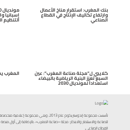
بنك المغرب: استقرار مناخ الأعمال
وارتفاع تكاليف الإنتاج في القطاع
إسبانيا وا
الصناعي
التنظيم ا
كلايبي ل”مجلة صناعة المغرب”: عين
المغرب يع
السبع تعزز البنية الرياضية بالبيضاء
استعداداً لمونديال 2030
تأسست مجموعة إندوستريكوم عام 2013، وهي مجموعة إ
للصناعة والاستثمار والابتكار: مجلة «صناعة المغرب»، بالإضافة إلى أول منص
القطاع الصناعي.