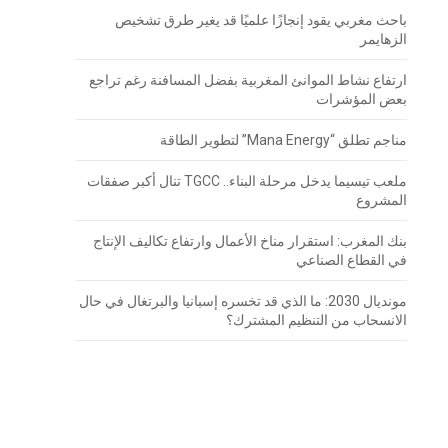
باحث مغربي يقود إنجازًا علميًا قد يغير طرق تشخيص
الزهايمر
ارتفاع نشاط الموانئ المغربية بفضل المسافنة رغم تراجع
بعض المؤشرات
مناجم تطلق “Mana Energy” لتطوير الطاقة
ملعب تيسيما يدخل مرحلة البناء.. TGCC تنال أكبر صفقات
المشروع
بنك المغرب: استقرار مناخ الأعمال وارتفاع تكاليف الإنتاج
في القطاع الصناعي
مونديال 2030: ما الذي قد تخسره إسبانيا والبرتغال في حال
الانسحاب من التنظيم المشترك؟