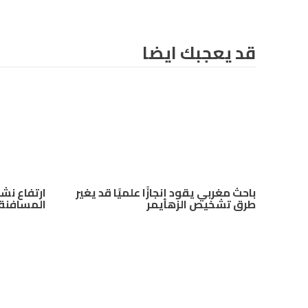
قد يعجبك ايضا
باحث مغربي يقود إنجازًا علميًا قد يغير
ارتفاع نش
طرق تشخيص الزهايمر
المسافنة 