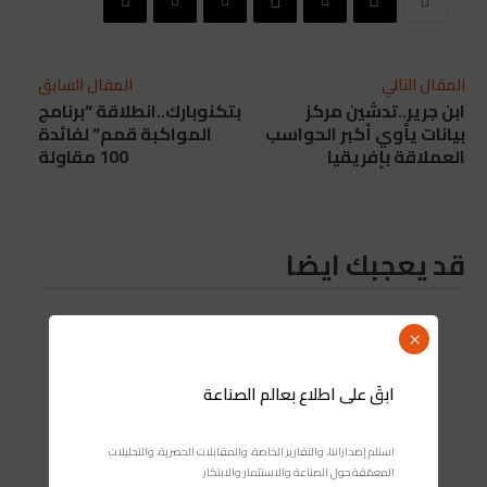
المقال التالي
المقال السابق
ابن جرير..تدشين مركز
بتكنوبارك..انطلاقة “برنامج
بيانات يأوي أكبر الحواسب
المواكبة قمم” لفائدة
العملاقة بإفريقيا
100 مقاولة
قد يعجبك ايضا
×
ابقَ على اطلاع بعالم الصناعة
استلم إصداراتنا، والتقارير الخاصة، والمقابلات الحصرية، والتحليلات
المعمّقة حول الصناعة والاستثمار والابتكار.