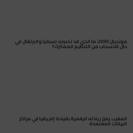
مونديال 2030: ما الذي قد تخسره إسبانيا والبرتغال في
حال الانسحاب من التنظيم المشترك؟
المغرب يعزز ريادته الرقمية بقيادة إفريقيا في مراكز
البيانات المعتمدة