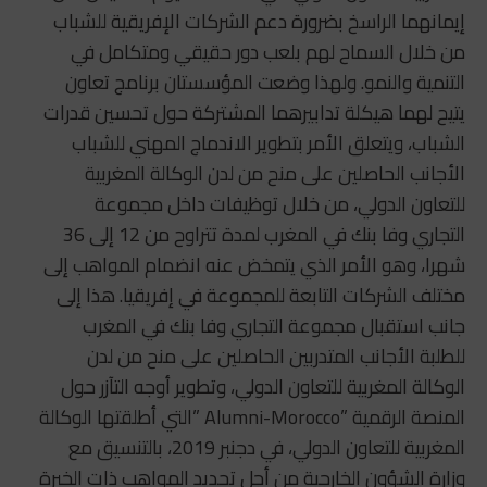
إيمانهما الراسخ بضرورة دعم الشركات الإفريقية للشباب
من خلال السماح لهم بلعب دور حقيقي ومتكامل في
التنمية والنمو. ولهذا وضعت المؤسستان برنامج تعاون
يتيح لهما هيكلة تدابيرهما المشتركة حول تحسين قدرات
الشباب، ويتعلق الأمر بتطوير الاندماج المهني للشباب
الأجانب الحاصلين على منح من لدن الوكالة المغربية
للتعاون الدولي، من خلال توظيفات داخل مجموعة
التجاري وفا بنك في المغرب لمدة تتراوح من 12 إلى 36
شهرا، وهو الأمر الذي يتمخض عنه انضمام المواهب إلى
مختلف الشركات التابعة للمجموعة في إفريقيا. هذا إلى
جانب استقبال مجموعة التجاري وفا بنك في المغرب
للطلبة الأجانب المتدربين الحاصلين على منح من لدن
الوكالة المغربية للتعاون الدولي، وتطوير أوجه التآزر حول
المنصة الرقمية ”Alumni-Morocco ”التي أطلقتها الوكالة
المغربية للتعاون الدولي، في دجنبر 2019، بالتنسيق مع
وزارة الشؤون الخارجية من أجل تحديد المواهب ذات الخبرة