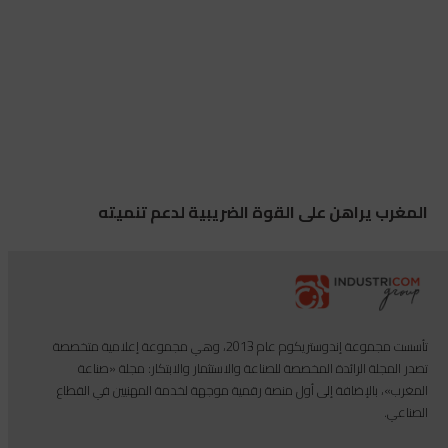
المغرب يراهن على القوة الضريبية لدعم تنميته
تأسست مجموعة إندوستريكوم عام 2013، وهي مجموعة إعلامية متخصصة
تصدر المجلة الرائدة المخصصة للصناعة والاستثمار والابتكار: مجلة «صناعة
المغرب»، بالإضافة إلى أول منصة رقمية موجهة لخدمة المهنيين في القطاع
الصناعي.