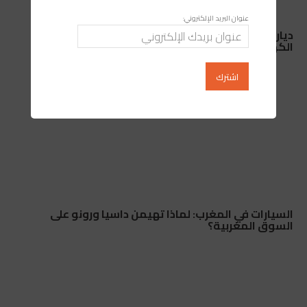
عنوان البريد الإلكتروني:
ديار الأندلس ببوسكورة… معاناة يومية مع انقطاعات
الكهرباء والماء بلا سابق إنذار
السيارات في المغرب: لماذا تهيمن داسيا ورونو على
السوق المغربية؟