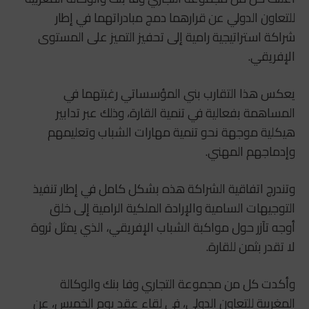
للتعاون الدولي عن قرارهما دمج مبادراتهما في إطار
شراكة استراتيجية رامية إلى تحفيز التميز على المستوى
الإفريقي.
يعكس هذا التقارب بني المؤسساتي رغبتهما في
المساهمة بفعالية في تنمية القارة، وذلك عبر تدابير
هيكلية موجهة نحو تنمية مهارات الشباب وتعليمهم
وإدماجهم المهني.
وتندرج اتفاقية الشراكة هذه بشكل كامل في إطار تنفيذ
التوجيهات السامية والإرادة الملكية الرامية إلى خلق
أوجه تآزر حول مواكبة الشباب الإفريقي، الذي يمثل ثروة
لا تقدر بثمن للقارة.
وأكدت كل من مجموعة التجاري وفا بنك والوكالة
المغربية للتعاون الدولي، في لقاء عقد يوم الخميس، عن