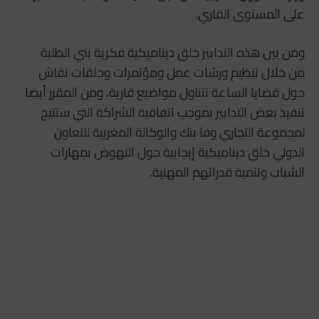
على المستوى القاري.
ومن بين هذه التدابير خلق ديناميكية فكرية بني الطلبة
من خلال تنظيم ورشات عمل ومؤتمرات وحلقات نقاش
حول قضايا الساعة تتناول مواضيع قارية، ومن المقرر أيضا
تنفيذ بعض التدابير بموجب اتفاقية الشراكة التي ستتيح
لمجموعة التجاري وفا بنك والوكالة المغربية للتعاون
الدولي خلق ديناميكية إيجابية حول النهوض بمهارات
الشباب وتنمية قدراتهم المهنية.