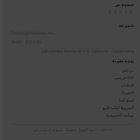
تابعونا على
اتصل بنا
Contact@industries.ma
+212 522 260451
Lotissement Beverly-lot N°6- Californie - Casablanca
روابط مفيدة
من نحن
IDM فرنسي
الإعلانات
الاشتراك
انضمّ إلينا
الشروط العامة للبيع
سياسة الخصوصية
© 2026 – جميع الحقوق محفوظة، مجموعة إندوستريكوم