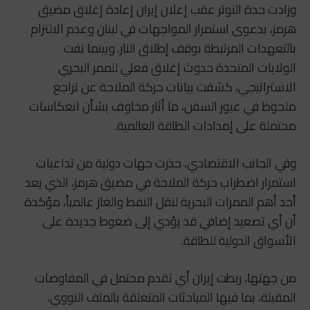
وزادت حدة التوتر عقب إعلان إيران إعادة إغلاق مضيق
هرمز، بدعوى استمرار المواجهات في لبنان وعدم الالتزام
بالتعهدات المرتبطة بوقف إطلاق النار. وبينما نفت
الولايات المتحدة حدوث إغلاق فعلي للممر البحري
الاستراتيجي، كشفت بيانات حركة الملاحة عن تراجع
ملحوظ في عبور السفن، ما أثار مخاوف بشأن انعكاسات
محتملة على إمدادات الطاقة العالمية.
وفي الجانب الاقتصادي، حذرت جهات دولية من تداعيات
استمرار اضطراب حركة الملاحة في مضيق هرمز، الذي يعد
أحد أهم الممرات البحرية لنقل النفط والغاز عالمياً، مؤكدة
أن أي تصعيد إضافي قد يؤدي إلى ضغوط جديدة على
الأسواق الدولية للطاقة.
من جهتها، ربطت إيران أي تقدم محتمل في المفاوضات
المقبلة، بما فيها المباحثات المتعلقة بالملف النووي،