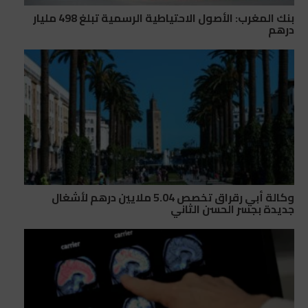
بنك المغرب: الأصول الاحتياطية الرسمية تبلغ 498 مليار
درهم
وكالة أبي رقراق تخصص 5.04 ملايين درهم لأشغال
جديدة بجسر الحسن الثاني