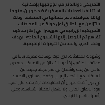
الأمريكي دونالد ترامب لوّح فيها بإمكانية
استئناف العمليات العسكرية ضد طهران، متهماً
إياها بمواصلة دعم حلفائها في المنطقة، وذلك
بالتزامن مع انطلاق أول جولة من المحادثات
الأمريكية الإيرانية في سويسرا، في إطار مذكرة
تفاهم تم التوصل إليها الأسبوع الماضي بهدف
وقف الحرب والحد من التوترات الإقليمية.
وشهدت المحادثات، التي جرت بوساطة قطرية، تبايناً في
مواقف الطرفين، إذ أعرب نائب الرئيس الأمريكي جيه دي
فانس عن رغبة واشنطن في فتح مرحلة جديدة من
العلاقات مع الشعب الإيراني وخفض مستوى التصعيد،
في حين أكدت طهران أن المفاوضات تركز فقط على تنفيذ
بنود الاتفاق الحالي، ولا تشمل القضايا الأساسية، وعلى
رأسها برنامجها النووي.