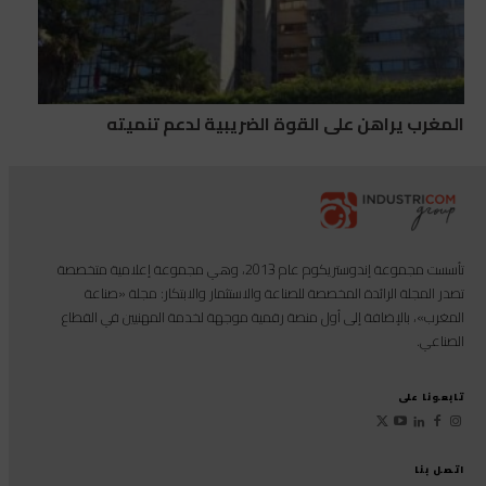
المغرب يراهن على القوة الضريبية لدعم تنميته
تأسست مجموعة إندوستريكوم عام 2013، وهي مجموعة إعلامية متخصصة
تصدر المجلة الرائدة المخصصة للصناعة والاستثمار والابتكار: مجلة «صناعة
المغرب»، بالإضافة إلى أول منصة رقمية موجهة لخدمة المهنيين في القطاع
الصناعي.
تابعونا على
اتصل بنا