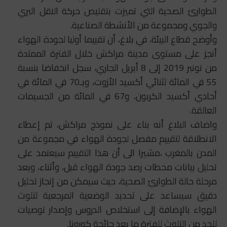
الطوارئ الصحية التي تميزت بتقليص حركة النقل البري
والجوي ومجموعة من الأنشطة الصناعية.
وأوضح قطاع البيئة، في بلاغ، أن تقييما أوليا لجودة الهواء
أنجز على مستوى مدينة مراكش خلال الفترة الممتدة
من نونبر 2019 إلى 8 أبريل الجاري، سجل انخفاضا بنسبة
55 في المائة لثنائي أكسيد الأزوت، وبـ70 في المائة في
أحادي أكسيد الكربون، و67 في المائة من الجسيمات
العالقة.
واضاف البلاغ أنه بناء على نموذج مراكش، تم إعطاء
الانطلاقة لتقييم مفصل لجودة الهواء في مجموعة من
المدن بالمغرب ،مشيرا الى أن هذا التقييم سيعتمد على
تحليل بيانات محطات رصد جودة الهواء قبل، وأثناء، وبعد
مرحلة حالة الطوارئ الصحية، حيث سيمكن من إنجاز تحليل
دقيق سيساعد على تحديد الوضعية المرجعية لتلوث
الهواء بالإضافة إلى استخلاص الدروس وإصدار توصيات
للحد من التلوث للفترة ما بعد جائحة كورونا.