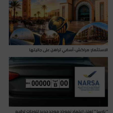
الاستثمار: مراكش-آسفي تراهن على جاليتها
“ نارسا ” تعلن اعتماد نموذج موحد جديد للوحات ترقيم