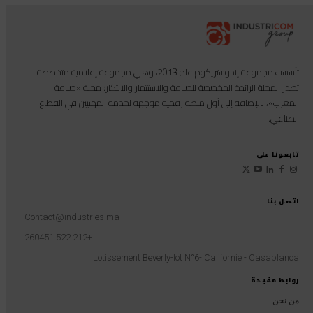
تأسست مجموعة إندوستريكوم عام 2013، وهي مجموعة إعلامية متخصصة
تصدر المجلة الرائدة المخصصة للصناعة والاستثمار والابتكار: مجلة «صناعة
المغرب»، بالإضافة إلى أول منصة رقمية موجهة لخدمة المهنيين في القطاع
الصناعي.
تابعونا على
اتصل بنا
Contact@industries.ma
+212 522 260451
Lotissement Beverly-lot N°6- Californie - Casablanca
روابط مفيدة
من نحن