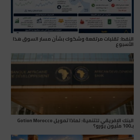
النفط: تقلبات مرتفعة وشكوك بشأن مسار السوق هذا
الأسبوع
البنك الإفريقي للتنمية: لماذا تمويل Gotion Morocco
بـ100 مليون يورو؟