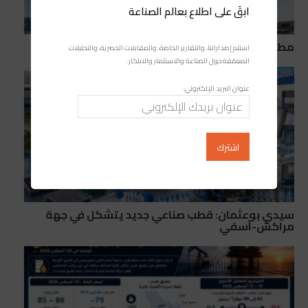
ابقَ على اطلاع بعالم الصناعة
مطارات المغرب: 18.83 مليون مسافر في ستة أشهر
استلم إصداراتنا، والتقارير الخاصة، والمقابلات الحصرية، والتحليلات
المعمّقة حول الصناعة والاستثمار والابتكار.
عنوان البريد الإلكتروني:
سيدي بوعثمان: قطب صناعي جديد يتشكل في جهة
مراكش-آسفي