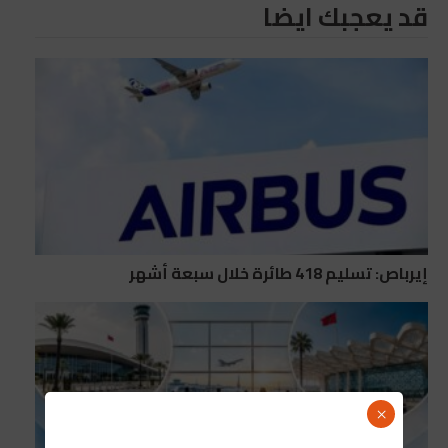
قد يعجبك ايضا
إيرباص: تسليم 418 طائرة خلال سبعة أشهر
×