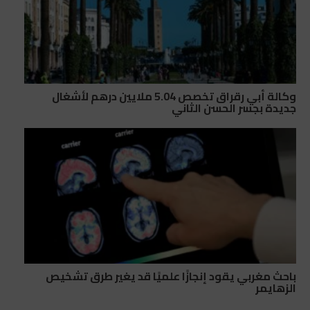
وكالة أبي رقراق تخصص 5.04 ملايين درهم لأشغال
جديدة بجسر الحسن الثاني
باحث مغربي يقود إنجازًا علميًا قد يغير طرق تشخيص
الزهايمر