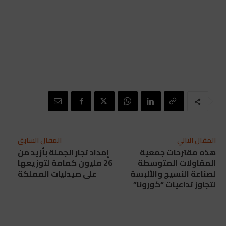
المقال التالي
المقال السابق
هذه مقترحات جمعية
إمداد تجار الجملة بأزيد من
المقاولات المتوسطة
26 مليون كمامة لتوزيعها
لصناعة النسيج والألبسة
على صيدليات المملكة
لتجاوز تداعيات “كورونا”