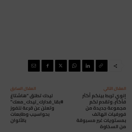
المقال التالي
المقال السابق
إنوي تربط بينكم أكثر
ليدك تطلق “هاشتاغ
فأكثر، وتقدم لكم
#بقا_فدارك_ليدك_معك”
مجموعة جديدة من
وتعلن عن قرعة للفوز
فورفيات الهاتف
بحواسيب وطابعات
بمستويات غير مسبوقة
بالألوان‎
من السخاوة