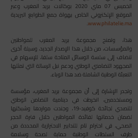
الخميس 07 ماي 2020 بوكالات بريد المغرب وعبر
الموقع الإلكتروني الخاص بهواة جمع الطوابع البريدية
.
www.philatelie.ma
هذا، وتمنح مجموعة بريد المغرب للمواطنين
والمؤسسات، من خلال هذا الإصدار الجديد، وسيلة أخرى
تنضاف إلى سلسة الوسائل المتاحة سلفا، للإسهام في
المجهود التضامني الوطني ودعم نبل الرسالة التي تمثلها
التعبئة الوطنية الشاملة ضد هذا الوباء.
وتجدر الإشارة إلى أن مجموعة بريد المغرب، مؤسسة
ومستخدمين، انخرطت في دينامية التضامن الوطني
للتصدي لجائحة كوفيد-19، وجندت مواردها وشبكتها
لضمان خدماتها لفائدة المواطنين خلال فترة الحجر
الصحي، في احترام تام للتدابير الاحترازية المحددة من
طرف السلطات الوطنية حماية لصحة وسلامة