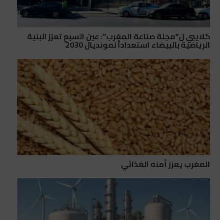
كلايبي ل”مجلة صناعة المغرب”: عين السبع تعزز البنية
الرياضية بالبيضاء استعداداً لمونديال 2030
المغرب يعزز أمنه الغذائي