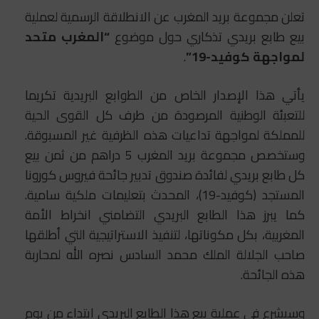
تعلن مجموعة بريد المغرب عن الانطلاقة الرسمية لعملية
بيع طابع بريدي تذكاري حول موضوع
“المغرب متحد
لمواجهة كوفيد-19”
.
يأتي هذا الإصدار الخاص من الطوابع البريدية تكريما
للتعبئة الوطنية المرصودة من طرف كل القوى الحية
للمملكة لمواجهة تداعيات هذه الظرفية غير المسبوقة.
وستخصص مجموعة بريد المغرب 5 دراهم من ثمن بيع
كل طابع بريدي لفائدة صندوق تدبير جائحة فيروس كورونا
المستجد (كوفيد-19)، المحدث بتعليمات ملكية سامية.
كما يبرز هذا الطابع البريدي التضامني انخراط الأمة
المغربية، بكل مكوناتها، لتنفيذ الاستراتيجية التي أطلقها
صاحب الجلالة الملك محمد السادس نصره الله لمحاربة
هذه الجائحة.
وسيشرع في عملية بيع هذا الطابع البريدي ابتداء من يوم