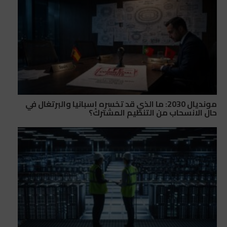
مونديال 2030: ما الذي قد تخسره إسبانيا والبرتغال في
حال الانسحاب من التنظيم المشترك؟