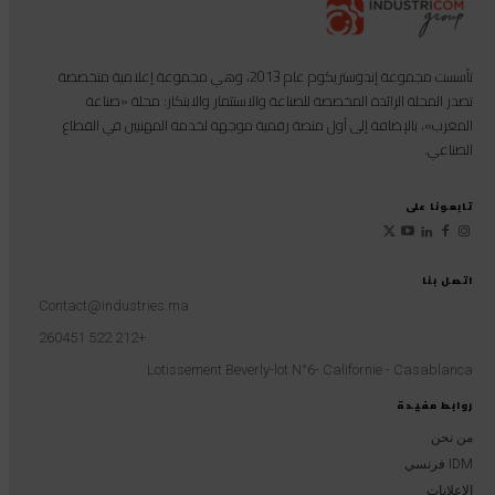
تأسست مجموعة إندوستريكوم عام 2013، وهي مجموعة إعلامية متخصصة
تصدر المجلة الرائدة المخصصة للصناعة والاستثمار والابتكار: مجلة «صناعة
المغرب»، بالإضافة إلى أول منصة رقمية موجهة لخدمة المهنيين في القطاع
الصناعي.
تابعونا على
اتصل بنا
Contact@industries.ma
+212 522 260451
Lotissement Beverly-lot N°6- Californie - Casablanca
روابط مفيدة
من نحن
IDM فرنسي
الإعلانات