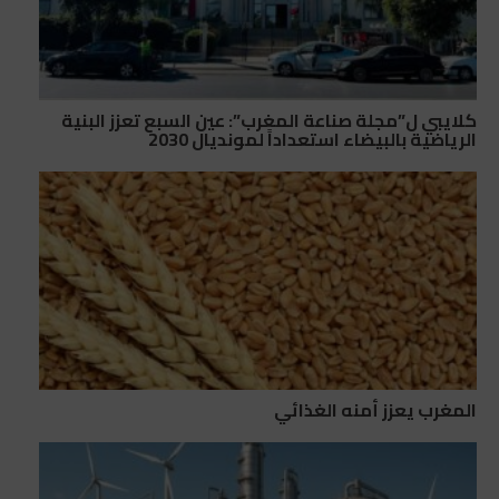
كلايبي ل”مجلة صناعة المغرب”: عين السبع تعزز البنية
الرياضية بالبيضاء استعداداً لمونديال 2030
المغرب يعزز أمنه الغذائي