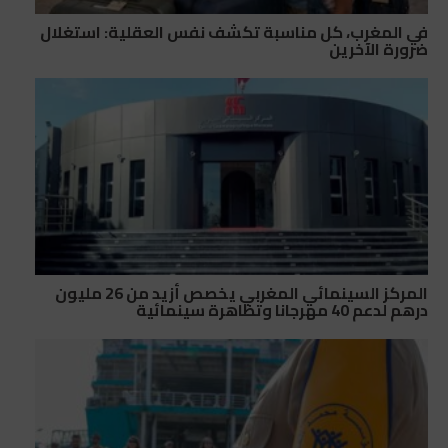
في المغرب، كل مناسبة تكشف نفس العقلية: استغلال
ضرورة الآخرين
المركز السينمائي المغربي يخصص أزيد من 26 مليون
درهم لدعم 40 مهرجانا وتظاهرة سينمائية