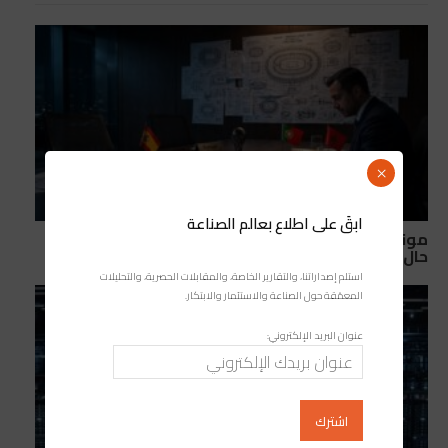
×
ابقَ على اطلاع بعالم الصناعة
مونديال 2030: ما الذي قد تخسره إسبانيا والبرتغال في
حال الانسحاب من التنظيم المشترك؟
استلم إصداراتنا، والتقارير الخاصة، والمقابلات الحصرية، والتحليلات
المعمّقة حول الصناعة والاستثمار والابتكار.
عنوان البريد الإلكتروني: