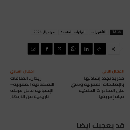
TAGS
التأشيرات
الولايات المتحدة
مونديال 2026
المقال التالي
المقال السابق
مدريد تجدد إشادتها
زيدان: العلاقات
بالإصلاحات المغربية وتثني
الاقتصادية المغربية–
على المبادرات الملكية
الإسبانية تدخل مرحلة
تجاه إفريقيا
تاريخية من الازدهار
قد يعجبك ايضا