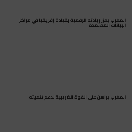
المغرب يعزز ريادته الرقمية بقيادة إفريقيا في مراكز
البيانات المعتمدة
المغرب يراهن على القوة الضريبية لدعم تنميته