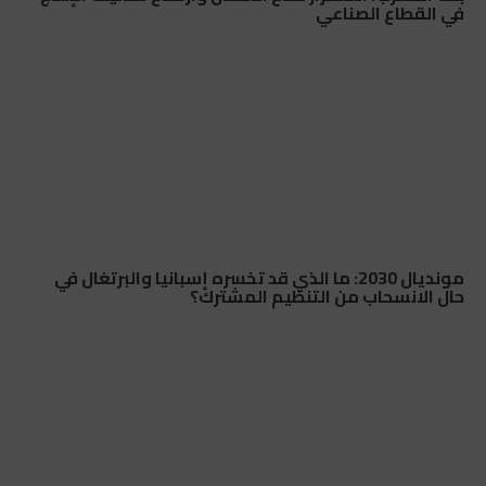
في القطاع الصناعي
مونديال 2030: ما الذي قد تخسره إسبانيا والبرتغال في
حال الانسحاب من التنظيم المشترك؟