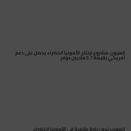
العيون: مشروع لإنتاج الأمونيا الخضراء يحصل على دعم
أمريكي بقيمة 5.7 ملايين دولار
المغرب نحو ريادة عالمية في الأمونيا الخضراء