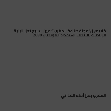
كلايبي ل”مجلة صناعة المغرب”: عين السبع تعزز البنية
الرياضية بالبيضاء استعداداً لمونديال 2030
المغرب يعزز أمنه الغذائي