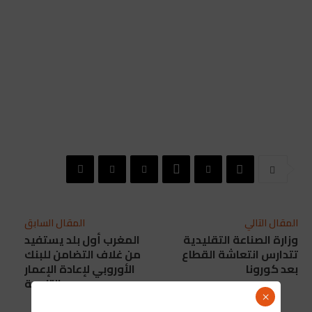
المقال التالي
المقال السابق
وزارة الصناعة التقليدية
المغرب أول بلد يستفيد
تتدارس انتعاشة القطاع
من غلاف التضامن للبنك
بعد كورونا
الأوروبي لإعادة الإعمار
والتنمية
×