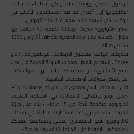
الوصول لشمال ووسط البلاد، ولكن أيضا للعب ببطاقة
التكنولوجيا إلى أقصى حد مع المستثمرين الأجانب في
الوقت الذي تستعد البلاد لمغادرة الاتحاد الأوروبي.
تعتبر «هواوي» شريكا بريطانيا لشبكة 4G الخاصة بها
طوال الخمسة عشر عاما الماضية وتوظف أكثر من 1600
شخص هناك.
فشركات الهاتف المحمول البريطانية ، فودافونBT ، EE و
Three ، تستخدم بالفعل معدات الشركة الصينية في الجزء
«غير الأساسي» من شبكة 5G الخاصة بهم، سواء كانت
على شكل هوائيات أو محطات أساسية.
قال المتحدث باسم هواوي في بيان له FOX Business:
«نحن نوفر لمشغلى الاتصالات في المملكة المتحدة
تكنولوجيا متقدمة لأكثر من 15 عاما». «بناء على خبرتنا
القوية، سنستمر في دعم استثمارات عملائنا في شبكات
5G، وتعزيز النمو الاقتصادي المحلي ومساعدة المملكة
المتحدة في الحفاظ على قدرتها التنافسية العالمية».