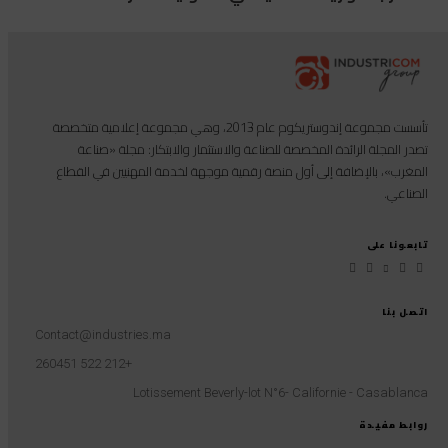
تأسست مجموعة إندوستريكوم عام 2013، وهي مجموعة إعلامية متخصصة
تصدر المجلة الرائدة المخصصة للصناعة والاستثمار والابتكار: مجلة «صناعة
المغرب»، بالإضافة إلى أول منصة رقمية موجهة لخدمة المهنيين في القطاع
الصناعي.
تابعونا على
اتصل بنا
Contact@industries.ma
+212 522 260451
Lotissement Beverly-lot N°6- Californie - Casablanca
روابط مفيدة