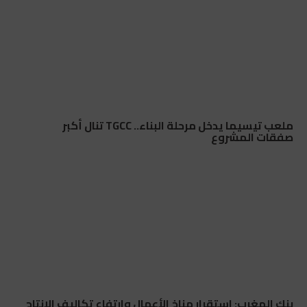
ملعب تيسيما يدخل مرحلة البناء.. TGCC تنال أكبر
صفقات المشروع
بنك المغرب: استقرار مناخ الأعمال وارتفاع تكاليف الإنتاج