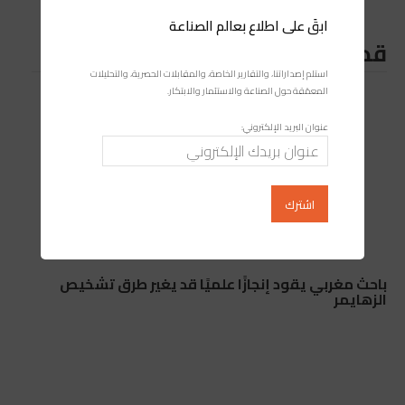
ابقَ على اطلاع بعالم الصناعة
قد يعجبك ايضا
استلم إصداراتنا، والتقارير الخاصة، والمقابلات الحصرية، والتحليلات
المعمّقة حول الصناعة والاستثمار والابتكار.
عنوان البريد الإلكتروني:
باحث مغربي يقود إنجازًا علميًا قد يغير طرق تشخيص
الزهايمر