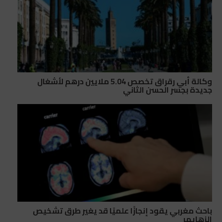
وكالة أبي رقراق تخصص 5.04 ملايين درهم لأشغال
جديدة بجسر الحسن الثاني
باحث مغربي يقود إنجازًا علميًا قد يغير طرق تشخيص
الزهايمر