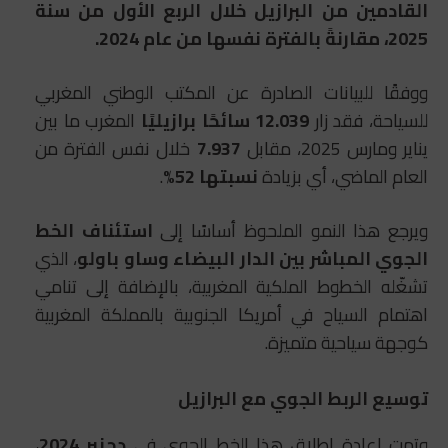
القادمين من البرازيل خلال الربع الأول من سنة
2025، مقارنةً بالفترة نفسها من عام 2024.
ووفقًا للبيانات الصادرة عن المكتب الوطني المغربي
للسياحة، فقد زار
12.039 سائحًا برازيليًا
المغرب ما بين
يناير ومارس 2025، مقابل
7.937
خلال نفس الفترة من
العام الماضي، أي بزيادة
نسبتها 52%
.
ويرجع هذا النمو الملحوظ أساسًا إلى
استئناف الخط
الجوي المباشر بين الدار البيضاء وساو باولو
، الذي
تشغّله الخطوط الملكية المغربية، بالإضافة إلى تنامي
اهتمام السياح في أمريكا الجنوبية بالمملكة المغربية
كوجهة سياحية متميزة.
توسيع الربط الجوي مع البرازيل
وتمت إعادة إطلاق هذا الخط الجوي في
دجنبر 2024
،