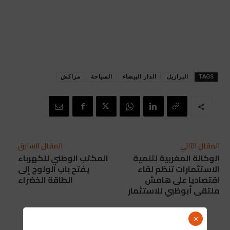
TAGS
البرازيل
الدار البيضاء
السياحة
مراكش
المقال التالي
المقال السابق
الوكالة المغربية لتنمية
المكتب الوطني للكهرباء
الاستثمارات تنظم لقاء
يفتح باب الولوج إلى
اقتصاديا على هامش
الطاقة الخضراء
ملتقى أبوظبي للاستثمار
×