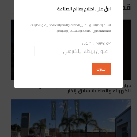
قد يعجبك ايضا
ابقَ على اطلاع بعالم الصناعة
استلم إصداراتنا، والتقارير الخاصة، والمقابلات الحصرية، والتحليلات
المعمّقة حول الصناعة والاستثمار والابتكار.
عنوان البريد الإلكتروني:
ديار الأندلس ببوسكورة… معاناة يومية مع انقطاعات
الكهرباء والماء بلا سابق إنذار