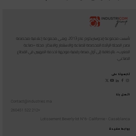
تأسست مجموعة إندوستريكوم عام 2013، وهي مجموعة إعلامية متخصصة
تصدر المجلة الرائدة المخصصة للصناعة والاستثمار والابتكار: مجلة «صناعة
المغرب»، بالإضافة إلى أول منصة رقمية موجهة لخدمة المهنيين في القطاع
الصناعي.
تابعونا على
اتصل بنا
Contact@industries.ma
+212 522 260451
Lotissement Beverly-lot N°6- Californie - Casablanca
روابط مفيدة