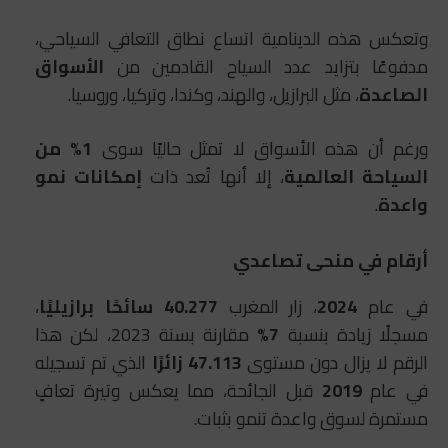
وتعكس هذه الدينامية اتساع نطاق التعافي السياحي،
مدفوعًا بتزايد عدد السياح القادمين من
الأسواق
الصاعدة
، مثل البرازيل، والهند، وكندا، وتركيا، وروسيا.
ورغم أن هذه الأسواق لا تمثل حاليًا سوى
1% من
السياحة العالمية
، إلا أنها تُعد ذات
إمكانات نمو
واعدة
.
أرقام في منحى تصاعدي
في عام
2024
، زار المغرب
40.277 سائحًا برازيليًا
،
مسجلًا زيادة بنسبة
7%
مقارنة بسنة 2023، لكن هذا
الرقم لا يزال دون مستوى
47.113 زائرًا
الذي تم تسجيله
في عام
2019
قبل الجائحة، مما يعكس وتيرة تعافٍ
مستمرة لسوق واعدة تنمو بثبات.