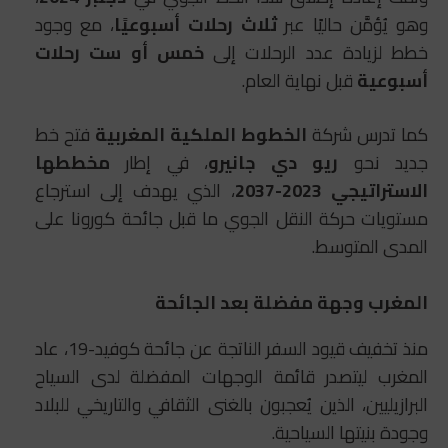
وهو يُؤمَّن حاليًا عبر
ثلاث رحلات أسبوعيًا
، مع وجود
خطط لزيادة عدد الرحلات إلى
خمس أو ست رحلات
أسبوعية
قبل نهاية العام.
كما تدرس شركة
الخطوط الملكية المغربية
فتح خط
جديد نحو
ريو دي جانيرو
، في إطار
مخططها
الاستراتيجي 2023-2037
، الذي يهدف إلى استرجاع
مستويات حركة النقل الجوي ما قبل جائحة كورونا على
المدى المتوسط.
المغرب وجهة مفضلة بعد الجائحة
منذ تخفيف قيود السفر الناتجة عن جائحة كوفيد-19، عاد
المغرب ليتصدر قائمة الوجهات المفضلة لدى السياح
البرازيليين، الذين يُعجبون بالغنى الثقافي والتاريخي للبلاد
وجودة بنيتها السياحية.