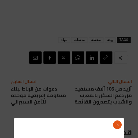
TAGS
بيئة
محطة
منصات
مياه
المقال التالي
المقال السابق
أزيد من 105 آلاف مستفيد
دعوات من الرباط لبناء
من دعم السكن بالمغرب
منظومة إفريقية موحدة
والشباب يتصدرون القائمة
للأمن السيبراني
×
قد يعجبك ايضا