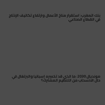
بنك المغرب: استقرار مناخ الأعمال وارتفاع تكاليف الإنتاج
في القطاع الصناعي
مونديال 2030: ما الذي قد تخسره إسبانيا والبرتغال في
حال الانسحاب من التنظيم المشترك؟