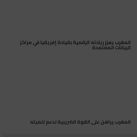
المغرب يعزز ريادته الرقمية بقيادة إفريقيا في مراكز
البيانات المعتمدة
المغرب يراهن على القوة الضريبية لدعم تنميته