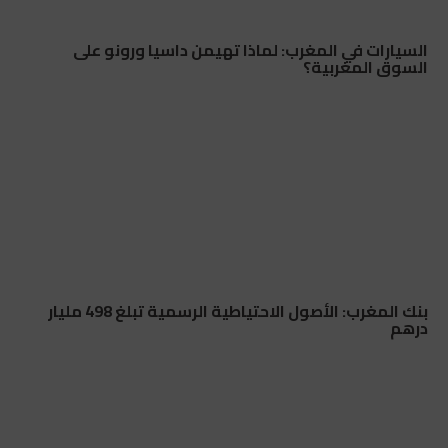
السيارات في المغرب: لماذا تهيمن داسيا ورونو على
السوق المغربية؟
بنك المغرب: الأصول الاحتياطية الرسمية تبلغ 498 مليار
درهم