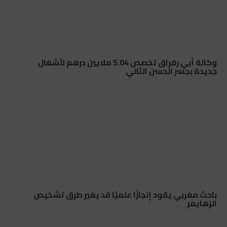
وكالة أبي رقراق تخصص 5.04 ملايين درهم لأشغال
جديدة بجسر الحسن الثاني
باحث مغربي يقود إنجازًا علميًا قد يغير طرق تشخيص
الزهايمر