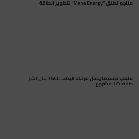
مناجم تطلق “Mana Energy” لتطوير الطاقة
ملعب تيسيما يدخل مرحلة البناء.. TGCC تنال أكبر
صفقات المشروع