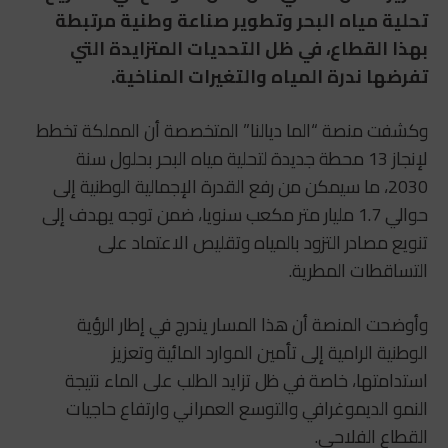
تحلية مياه البحر وتطوير صناعة وطنية مرتبطة
بهذا القطاع، في ظل التحديات المتزايدة التي
تفرضها ندرة المياه والتغيرات المناخية.
وكشفت منصة “الما ديالنا” المتخصصة أن المملكة تخطط
لإنجاز 13 محطة جديدة لتحلية مياه البحر بحلول سنة
2030، ما سيمكن من رفع القدرة الإجمالية الوطنية إلى
حوالي 1.7 مليار متر مكعب سنويا، ضمن توجه يهدف إلى
تنويع مصادر التزود بالمياه وتقليص الاعتماد على
التساقطات المطرية.
وأوضحت المنصة أن هذا المسار يندرج في إطار الرؤية
الوطنية الرامية إلى تأمين الموارد المائية وتعزيز
استدامتها، خاصة في ظل تزايد الطلب على الماء نتيجة
النمو الديموغرافي والتوسع العمراني وارتفاع حاجيات
القطاع الفلاحي.