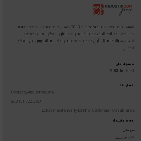
تأسست مجموعة إندوستريكوم عام 2013، وهي مجموعة إعلامية متخصصة
تصدر المجلة الرائدة المخصصة للصناعة والاستثمار والابتكار: مجلة «صناعة
المغرب»، بالإضافة إلى أول منصة رقمية موجهة لخدمة المهنيين في القطاع
الصناعي.
تابعونا على
اتصل بنا
Contact@industries.ma
+212 522 260451
Lotissement Beverly-lot N°6- Californie - Casablanca
روابط مفيدة
من نحن
IDM فرنسي