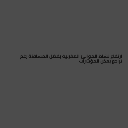
ارتفاع نشاط الموانئ المغربية بفضل المسافنة رغم
تراجع بعض المؤشرات