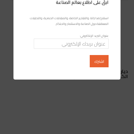
ابقَ على اطلاع بعالم الصناعة
استلم إصداراتنا، والتقارير الخاصة، والمقابلات الحصرية، والتحليلات
المعمّقة حول الصناعة والاستثمار والابتكار.
عنوان البريد الإلكتروني:
ديار الأندلس ببوسكورة… معاناة يومية مع انقطاعات
الكهرباء والماء بلا سابق إنذار