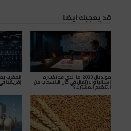
قد يعجبك ايضا
مونديال 2030: ما الذي قد تخسره
المغرب يعزز
إسبانيا والبرتغال في حال الانسحاب من
إفريقيا في 
التنظيم المشترك؟