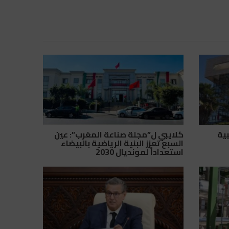
بية
كلايبي ل”مجلة صناعة المغرب”: عين
السبع تعزز البنية الرياضية بالبيضاء
استعداداً لمونديال 2030