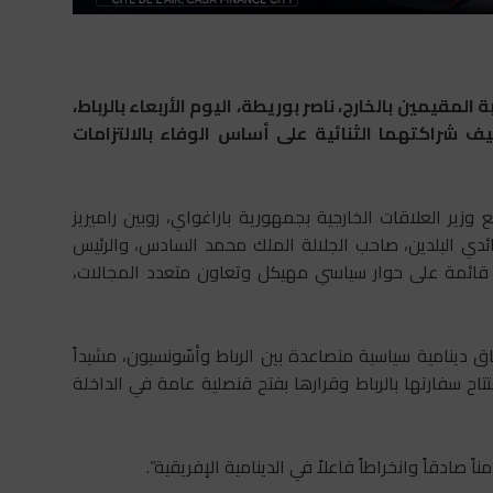
لمقيمين بالخارج، ناصر بوريطة، اليوم الأربعاء بالرباط،
شراكتهما الثنائية على أساس الوفاء بالالتزامات
ير العلاقات الخارجية بجمهورية باراغواي، روبين راميريز
قائدي البلدين، صاحب الجلالة الملك محمد السادس، والرئيس
ملة قائمة على حوار سياسي مهيكل وتعاون متعدد المجالات،
ياق دينامية سياسية متصاعدة بين الرباط وأسّونسيون، مشيداً
فتتاح سفارتها بالرباط وقرارها بفتح قنصلية عامة في الداخلة
صادقاً وانخراطاً فاعلاً في الدينامية الإفريقية”.