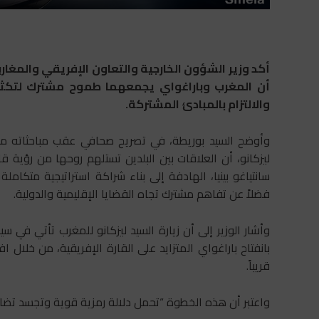
أكد وزير الشؤون الخارجية والتعاون الإفريقي والمغاربة ا
أن المغرب وباراغواي يجمعهما طموح مشترك لتكثيف 
والالتزام بالمبادئ المشتركة.
وأوضح السيد بوريطة، في تصريح صحافي عقب مباحثاته مع وز
ليزكانو، أن العلاقات بين البلدين تستلهم روحها من رؤية 
سانتياغو بينيا، الهادفة إلى بناء شراكة استراتيجية متكا
فضلاً عن تفاهم مشترك تجاه القضايا الإقليمية والدولية.
وأشار الوزير إلى أن زيارة السيد ليزكانو للمغرب تأتي في س
بانفتاح باراغواي المتزايد على القارة الإفريقية، من خلال ا
قريباً.
واعتبر أن هذه الخطوة “تحمل دلالة رمزية قوية وتجسد تضامناً 