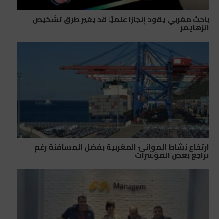
باحث مغربي يقود إنجازًا علميًا قد يغير طرق تشخيص
الزهايمر
ارتفاع نشاط الموانئ المغربية بفضل المسافنة رغم
تراجع بعض المؤشرات