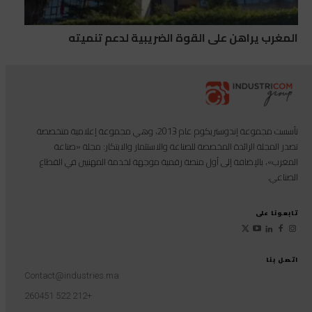
المغرب يراهن على القوة الضريبية لدعم تنميته
تأسست مجموعة إندوستريكوم عام 2013، وهي مجموعة إعلامية متخصصة
تصدر المجلة الرائدة المخصصة للصناعة والاستثمار والابتكار: مجلة «صناعة
المغرب»، بالإضافة إلى أول منصة رقمية موجهة لخدمة المهنيين في القطاع
الصناعي.
تابعونا على
اتصل بنا
Contact@industries.ma
+212 522 260451