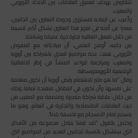
للتفاوض بهدف تعميق العلاقات بين الاتحاد الأوروبي
والمغرب.
وأعرب عن ارتياحه لمستوى وجودة التعاون بين الجانبين،
معبرا عن أمله في تعزيز هذا التعاون بشكل أكبر، لاسيما
من خلال تفعيل اتفاقية تجارة حرة عميقة وشاملة.
من جانبه، أوضح العلمي، أن مباحثاته مع المفوض
الأوروبي همت عدة مواضيع تتعلق بالشراكة بين أوروبا
والمغرب. ومراجعة قواعد المنشأ في إطار الاتفاقية
الإقليمية الأورومتوسطية.
وقال “ما هو مثير للاهتمام رفض أوروبا أن تكون منغلقة
على نفسها، وأن تكون، في المقابل، منفتحة تماما، وذلك
من خلال علاقة شراكة متميزة ومنصفة مع المغرب من
حيث العلاقات الاقتصادية والتجارية في العالم، وهو ما
ينسجم تمام الانسجام مع فلسفة بلدنا”.
وخلص بالقول “لقد قمنا بتبادل مجموعة من الأفكار،
التي ستشكل بالنسبة للجانبين العديد من المواضيع التي