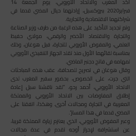
أكد المغرب والاتحاد الأوروبي، يوم الجمعة 14
فبراير2020 ببروكسيل، إرادتهما حيال المضي قدما في
شراكتهما الاقتصادية والتجارية.
وتم تجديد التأكيد على هذه الرغبة من طرف وزير الصناعة
والتجارة والاقتصاد الأخضر والرقمي، مولاي حفيظ
العلمي، والمفوض الأوروبي للتجارة، فيل هوغان، وذلك
بمناسبة لقائهما الأول منذ تقلد الجهاز التنفيذي الأوروبي
لمهامه في فاتح دجنبر الماضي.
وقال هوغان في تصريح للصحافة، عقب هذه المباحثات
التي جرت، على الخصوص، بحضور سفير المغرب لدى
الاتحاد الأوروبي، أحمد رحو، “لقد ناقشنا سبل إعادة
إطلاق المفاوضات بين الاتحاد الأوروبي والمملكة
المغربية في التجارة ومجالات أخرى. وهكذا، اتفقنا على
المضي قدما في هذا المسار”.
وعبر المفوض الأوروبي، الذي يعتزم زيارة المملكة قريبا،
عن استشرافه لإحراز أوجه تقدم في عدة مجالات