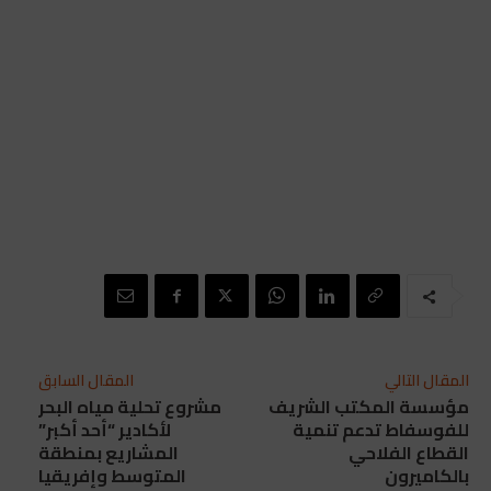
المقال التالي
المقال السابق
مؤسسة المكتب الشريف
مشروع تحلية مياه البحر
للفوسفاط تدعم تنمية
لأكادير “أحد أكبر”
القطاع الفلاحي
المشاريع بمنطقة
بالكاميرون
المتوسط وإفريقيا