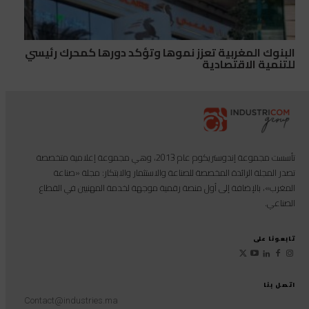
البنوك المغربية تعزز نموها وتؤكد دورها كمحرك رئيسي
للتنمية الاقتصادية
تأسست مجموعة إندوستريكوم عام 2013، وهي مجموعة إعلامية متخصصة
تصدر المجلة الرائدة المخصصة للصناعة والاستثمار والابتكار: مجلة «صناعة
المغرب»، بالإضافة إلى أول منصة رقمية موجهة لخدمة المهنيين في القطاع
الصناعي.
تابعونا على
اتصل بنا
Contact@industries.ma