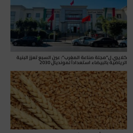
كلايبي ل”مجلة صناعة المغرب”: عين السبع تعزز البنية
الرياضية بالبيضاء استعداداً لمونديال 2030