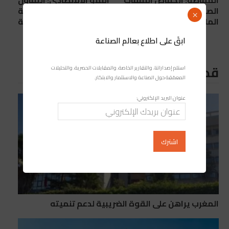
المقاصة: انخفاض النفقات
النمو الاقتصادي: التفاؤل
الصادرة بنسبة 52,4 في
يسود توقعات السنة
×
المائة عند متم أكتوبر
القادمة
ابقَ على اطلاع بعالم الصناعة
قد يعجبك ايضا
استلم إصداراتنا، والتقارير الخاصة، والمقابلات الحصرية، والتحليلات
المعمّقة حول الصناعة والاستثمار والابتكار.
عنوان البريد الإلكتروني:
المغرب يراهن على القوة الضريبية لدعم تنميته