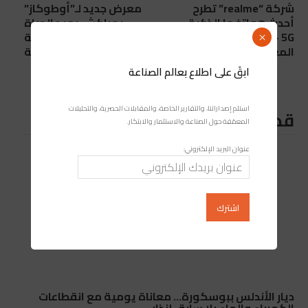
شركة “realme” تطرح
معرض جديد لـ”أوطوكاز”
أحدث هواتفها الذكية
بمراكش يعيد الحياة
realme 9 Pro+ 5G بالسوق
للسيارات المستعملة
×
المغربية
متعددة العلامات التجارية
ابقَ على اطلاع بعالم الصناعة
استلم إصداراتنا، والتقارير الخاصة، والمقابلات الحصرية، والتحليلات
قد يعجبك ايضا
المعمّقة حول الصناعة والاستثمار والابتكار.
عنوان البريد الإلكتروني:
ديار الأندلس ببوسكورة… معاناة يومية مع انقطاعات
الكهرباء والماء بلا سابق إنذار