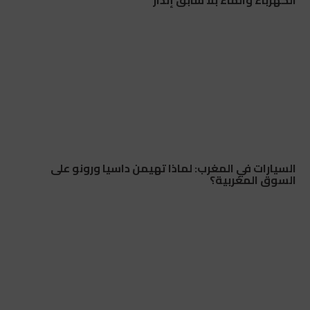
السيارات في المغرب: لماذا تهيمن داسيا ورونو على
السوق المغربية؟