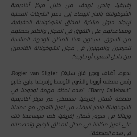
إفريقيا. ونحن نهدف من خلال مركز أكاديمية
الشوكولاتة بالدار البيضاء إلى دعم الشركات المحلية
لإيجاد حلول مبتكرة لمذاق الشوكولاتة الحقيقية،
ومساعدتهم على التفوق في المجال والظفر بحصتهم
من السوق. سيكون هذا المكان الوجهة المناسبة
للحرفيين والمهنيين في مجال الشوكولاتة القادمين
من داخل المغرب أو خارجه
“.
بدوره، أضاف روجير فان سليغتر Rogier van Sligter،
رئيس منطقة أوروبا والشرق الأوسط وإفريقيا لباري كالبو
“Barry Callebaut”: “
هذه لحظة مهمة لوجودنا في
منطقة شمال إفريقيا. سنتمكن عبر مركز أكاديمية
الشوكولاتة بالدار البيضاء من تعزيز التعاون مع عملائنا
وزبنائنا في سوق شمال إفريقيا، كما سيساعدنا ذلك
على تعزيز مكانتنا في مجال المذاق الرفيع وتخصصاته
في هذه المنطقة
“.