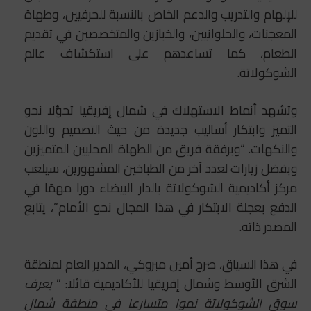
للإلهام والتدريب والدعم الخاص بالنسبة للحرفيين، وطهاة
المعجنات، والحلوانيين، والخبازين والمتخصصين في تقديم
الطعام، كما تساعدهم على استكشاف عالم
الشوكولاتة.
وتشهد أنماط الاستهلاك في شمال إفريقيا تحوُّلا نحو
التميز وابتكار أساليب جديدة من حيث التصميم واللون
والنكهات. “وبرفقة فريق من الطهاة المحليين المتميزين
وبفضل زيارات لعدد آخر من الطباخين المشهورين، سيلعب
مركز أكاديمية الشوكولاتة بالدار البيضاء دورا مهمًا في
الدفع بعجلة الابتكار في هذا المجال نحو الأمام”، يتابع
المصدر ذاته.
في هذا السياق، صرح أمين مبروكي، المدير العام لمنطقة
الشرق الأوسط وشمال إفريقيا للأكاديمية قائلا: ”
يعرف
سوق الشوكولاتة نموا متسارعا في منطقة شمال