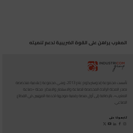
المغرب يراهن على القوة الضريبية لدعم تنميته
تأسست مجموعة إندوستريكوم عام 2013، وهي مجموعة إعلامية متخصصة
تصدر المجلة الرائدة المخصصة للصناعة والاستثمار والابتكار: مجلة «صناعة
المغرب»، بالإضافة إلى أول منصة رقمية موجهة لخدمة المهنيين في القطاع
الصناعي.
تابعونا على