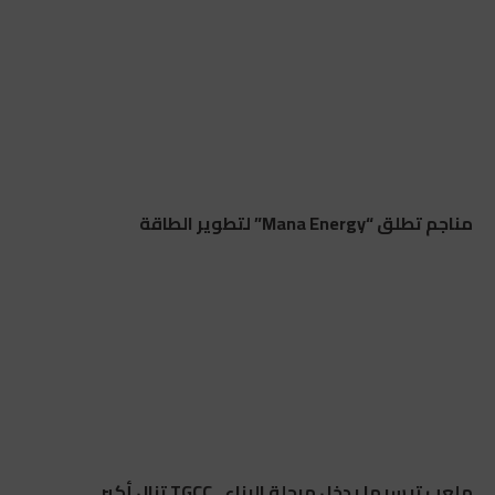
مناجم تطلق “Mana Energy” لتطوير الطاقة
ملعب تيسيما يدخل مرحلة البناء.. TGCC تنال أكبر