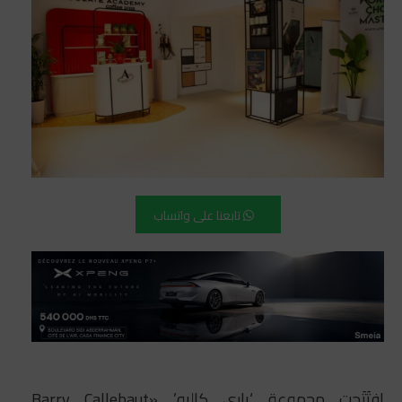
تابعنا على واتساب
افتَتَحت مجموعة ‘باري كالبو’ «Barry Callebaut