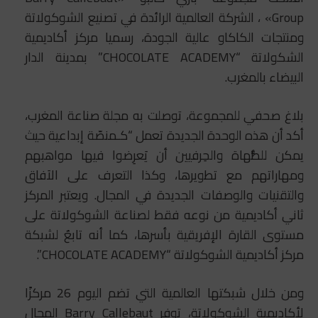
Group» ، الشركة العالمية الرائدة في تصنيع الشوكولاتة
ومنتجات الكاكاو عالية الجودة، رسميا مركز أكاديمية
الشكولاتة “CHOCOLATE ACADEMY” بمدينة الدار
البيضاء بالمغرب.
بلاغ صحفي للمجموعة، توصلت به مجلة صناعة المغرب،
أكد أن هذه الوحدة الجديدة تعمل “كـمنصّة إبداعية حيث
يمكن للطُّهاة والحِرفيين أن يَعرِضوا فيها مواهبهم
ومهاراتهم مع تطويرها، وكذا التعرف على الاَفاق
والتقنيات والوصفات الجديدة في المجال. ويعتبر المركز
ثاني أكاديمية من نوعه فقط لصناعة الشوكولاتة على
مستوى القارة الإفريقية بأسرها، كما أنه تابعٌ لشبكة
مركز أكاديمية الشوكولاتة “CHOCOLATE ACADEMY”.
ومن خلال شبكتها العالمية التي تضم اليوم 26 مركزًا
لأكاديمية الشوكولاتة، توفر Barry Callebaut المجال