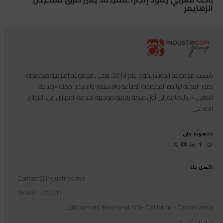
الزهايمر
تأسست مجموعة إندوستريكوم عام 2013، وهي مجموعة إعلامية متخصصة
تصدر المجلة الرائدة المخصصة للصناعة والاستثمار والابتكار: مجلة «صناعة
المغرب»، بالإضافة إلى أول منصة رقمية موجهة لخدمة المهنيين في القطاع
الصناعي.
تابعونا على
اتصل بنا
Contact@industries.ma
+212 522 260451
Lotissement Beverly-lot N°6- Californie - Casablanca