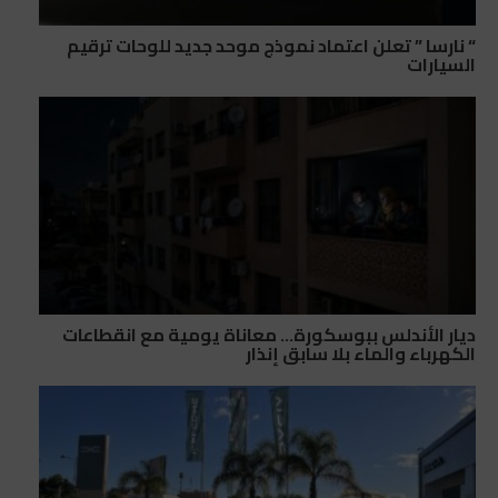
“ نارسا ” تعلن اعتماد نموذج موحد جديد للوحات ترقيم
السيارات
ديار الأندلس ببوسكورة… معاناة يومية مع انقطاعات
الكهرباء والماء بلا سابق إنذار