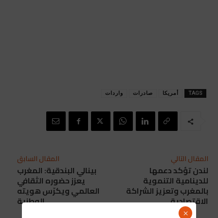
TAGS
أمريكا
صادرات
واردات
المقال التالي
المقال السابق
لندن تؤكد دعمها
بينالي البندقية: المغرب
للدينامية التنموية
يعزز حضوره الثقافي
بالمغرب وتعزيز الشراكة
العالمي ويكرّس هويته
الاقتصادية
الوطنية
×