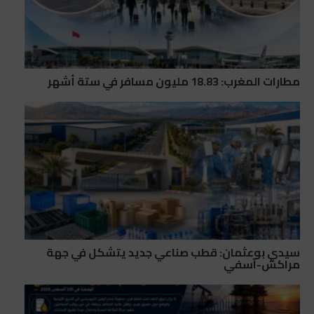
مطارات المغرب: 18.83 مليون مسافر في ستة أشهر
سيدي بوعثمان: قطب صناعي جديد يتشكل في جهة
مراكش-آسفي