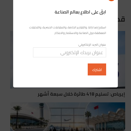
ابقَ على اطلاع بعالم الصناعة
قد يعجبك ايضا
استلم إصداراتنا، والتقارير الخاصة، والمقابلات الحصرية، والتحليلات
المعمّقة حول الصناعة والاستثمار والابتكار.
عنوان البريد الإلكتروني:
إيرباص: تسليم 418 طائرة خلال سبعة أشهر