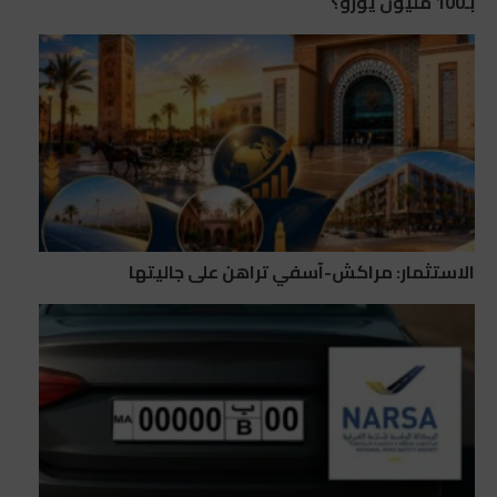
بـ100 مليون يورو؟
الاستثمار: مراكش-آسفي تراهن على جاليتها