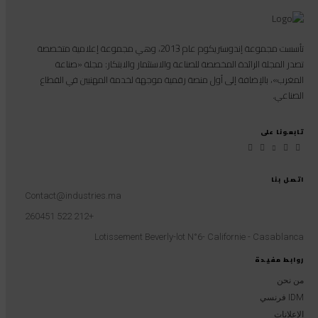
تأسست مجموعة إندوستريكوم عام 2013، وهي مجموعة إعلامية متخصصة
تصدر المجلة الرائدة المخصصة للصناعة والاستثمار والابتكار: مجلة «صناعة
المغرب»، بالإضافة إلى أول منصة رقمية موجهة لخدمة المهنيين في القطاع
الصناعي.
تابعونا على
اتصل بنا
Contact@industries.ma
+212 522 260451
Lotissement Beverly-lot N°6- Californie - Casablanca
روابط مفيدة
من نحن
IDM فرنسي
الإعلانات