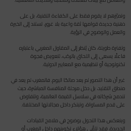
وتميّزهم لا يقوم فقط على الكفاءة التقنية، بل على
ذهنية جديدة قوامها ثقة واعية بلا غرور، تستند إلى الخبرة
والعمل والوضوح في الرؤية.
ولفترة طويلة، كان يُنظر إلى المقاول المغربي باعتباره
فاعلًا يسعى إلى اللحاق بالركب، لتعويض فجوة
تكنولوجية أو تنظيمية مع المعايير الدولية.
غير أن هذا التصور لم يعد صالحًا اليوم. فالمغرب لم يعد في
منطق التقليد، بل دخل مرحلة المنافسة المباشرة، حيث
تندمج شركاته في سلاسل القيمة العالمية، وتتفاوض
على قدم المساواة، وتبتكر داخل مجالاتها المختلفة.
وينعكس هذا التحول بوضوح في ملامح القيادات
الجديدة. فقد تلقّى هؤلاء تكوينهم داخل المغرب أو