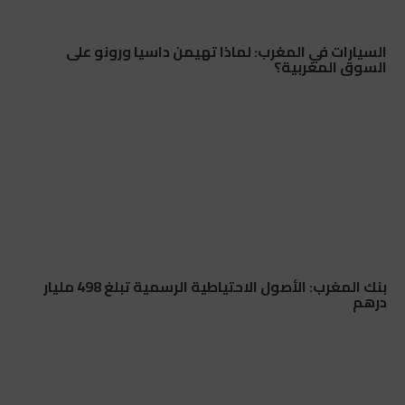
السيارات في المغرب: لماذا تهيمن داسيا ورونو على
السوق المغربية؟
بنك المغرب: الأصول الاحتياطية الرسمية تبلغ 498 مليار
درهم