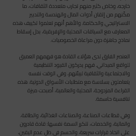
خارجه، وخاض كثير منهم تجارب متعددة الثقافات، ما
مكّنهم من إتقان أدوات المال والهندسة والتدبير
الاستراتيجي والحكامة. والأهم أنهم تعلموا تكييف هذه
المعارف مع السياقات المحلية والإفريقية، بدل إسقاط
نماذج جاهزة دون مراعاة الخصوصيات.
العنصر الفارق لدى هؤلاء القادة هو فهمهم العميق
للواقع الميداني. فهم يدركون القيود التنظيمية
والاجتماعية والثقافية لبيئتهم، وفي الوقت نفسه
يتعاملون بسلاسة مع متطلبات الأسواق الدولية. هذه
القراءة المزدوجة، المحلية والعالمية، أصبحت ميزة
تنافسية حاسمة.
وفي قطاعات الصناعة، والصناعات الغذائية، والطاقة،
والمالية، والخدمات، تتكرر السمة نفسها: قادة قادرون
على اتخاذ قرارات سريعة، والحسم في ظل عدم اليقين،