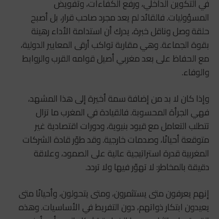
في التكوين الداخلي، ورفع الكفاءات، وتفويض
المسؤوليات. فالقائد لم يعد مجرد صاحب قرار، بل أصبح
حلقة وصل وناقل خبرة، يدرك أن استدامة الأداء رهينة
بقوة الجماعة. وهي مقاربة تواكب أرقى المعايير الدولية،
مع الحفاظ على بعد مغربي أصيل قوامه القرب والروابط
والوفاء.
وإذا كان لا بد من إضافة سمة أخيرة إلى هذا المشهد،
فهي الجرأة المحسوبة. فالقيادة في المغرب ما تزال
تتطلب التعامل مع قيود بنيوية، ودورات اقتصادية غير
متوقعة أحيانًا، وصدمات خارجية. وقد طوّر قادة الشركات
المغربية قدرة استراتيجية عالية على الصمود، وعلاقة
دقيقة بالمخاطر: لا تهوّر فيها ولا تردد.
إنهم يعرفون متى يستثمرون، ومتى يتحولون، وأحيانًا متى
يعيدون ابتكار ذواتهم، دون التفريط في الأساسيات. وهذه