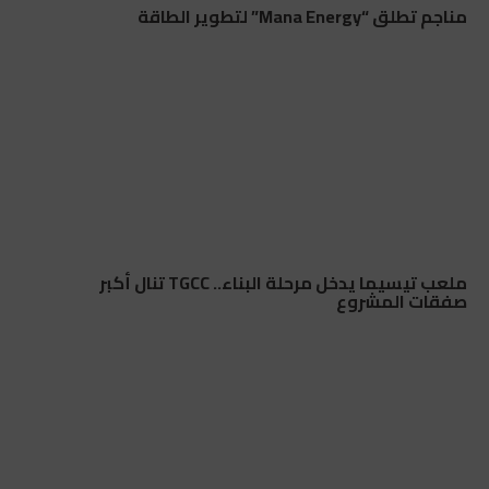
مناجم تطلق “Mana Energy” لتطوير الطاقة
ملعب تيسيما يدخل مرحلة البناء.. TGCC تنال أكبر
صفقات المشروع