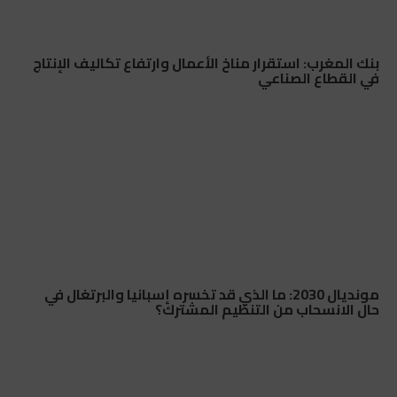
بنك المغرب: استقرار مناخ الأعمال وارتفاع تكاليف الإنتاج
في القطاع الصناعي
مونديال 2030: ما الذي قد تخسره إسبانيا والبرتغال في
حال الانسحاب من التنظيم المشترك؟