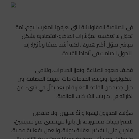
في الدينامية المقاولاتية التي يعرفها المغرب اليوم، ثمة
تحوّل لا تعكسه المؤشرات الماكرو-اقتصادية بشكل
مباشر. تحوّل أكثر هدوءًا، لكنه أشد عمقًا وتأثيرًا: إنه
التحول الصامت في أنماط القيادة.
فخلف صعود الصناعة، وتعزز الصادرات، وتنامي
التكنولوجيا، وتوسع الخدمات ذات القيمة المضافة، يبرز
جيل جديد من القادة المغاربة لم يعد يقلّ في شيء عن
نظرائه في كبريات الشركات العالمية.
هؤلاء المديرون ليسوا ورثةً سلبيين، ولا منفذين
لاستراتيجيات مستوردة، بل باتوا مهندسي نمو حقيقيين،
قادرين على التفكير بعقلية كونية، والعمل بفعالية محلية،
والتعامل مع بيئات معقدة ومتقلبة وشديدة التنافسية.