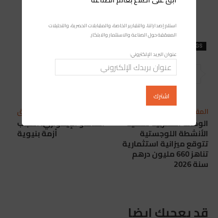
استلم إصداراتنا، والتقارير الخاصة، والمقابلات الحصرية، والتحليلات
المعمّقة حول الصناعة والاستثمار والابتكار.
TAGS
اقتصاد
المغرب
تحليل
عنوان البريد الإلكتروني:
المقال التالي
المقال السابق
الوكالة المغربية لتنمية
الكاكاو الإيفواري: أسباب
الأنشطة اللوجستية
أزمة بنيوية
تتوقع ميزانية استثمارية
تناهز 660 مليون درهم
سنة 2026
قد يعجبك ايضا