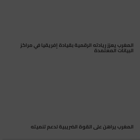
المغرب يعزز ريادته الرقمية بقيادة إفريقيا في مراكز
البيانات المعتمدة
المغرب يراهن على القوة الضريبية لدعم تنميته