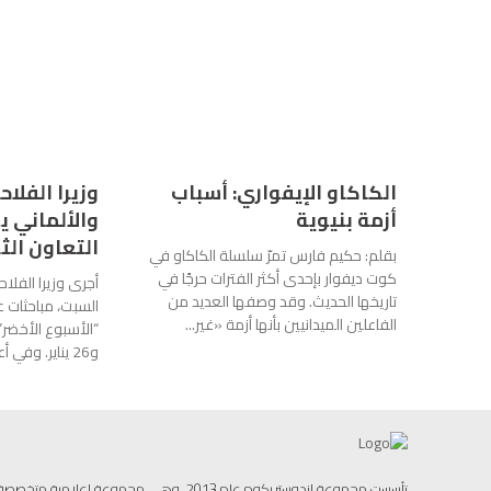
الكاكاو الإيفواري: أسباب
وزيرا الفلاح
أزمة بنيوية
والألماني ي
التعاون الث
بقلم: حكيم فارس تمرّ سلسلة الكاكاو في
كوت ديفوار بإحدى أكثر الفترات حرجًا في
أجرى وزيرا الفلا
تاريخها الحديث. وقد وصفها العديد من
السبت، مباحثات 
الفاعلين الميدانيين بأنها أزمة «غير...
و26 يناير. وفي أعقاب هذا اللقاء، وصف...
تأسست مجموعة إندوستريكوم عام 2013، وهي مجموعة إ