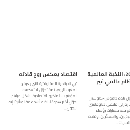
دافوس 2026: النخبة العالمية
اقتصاد يعكس روح قادته
ام عالمي غير
في الدينامية المقاولاتية التي يعرفها
المغرب اليوم، ثمة تحوّل لا تعكسه
المؤشرات الماكرو-اقتصادية بشكل مباشر.
ّل بلدة دافوس-كلوسترز
تحوّل أكثر هدوءًا، لكنه أشد عمقًا وتأثيرًا: إنه
يرة إلى ملتقى دبلوماسي
التحول...
ع فيه مسارات رؤساء
فيذيين، والمفكّرين، وقادة
تحديات...