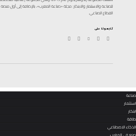
للصناعة والاستثمار والابتكار: مجلة «صناعة المغرب»، بالإضافة إلى أول منص
القطاع الصناعي.
تابعونا على
صناعة
استثمار
ابتكار
طاقة
الذكاء الاصطناعي
صنع في المغرب