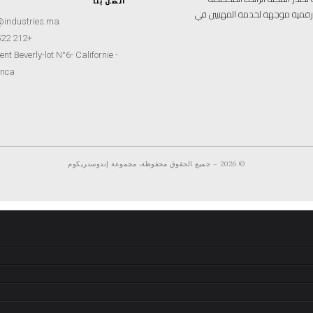
اتصل بنا
ة رقمية موجهة لخدمة المهنيين في
@industries.ma
+212 522 260451
nt Beverly-lot N°6- Californie -
nca
© 2026 – جميع الحقوق محفوظة، مجموعة إندوستريكوم