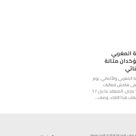
ة المغربي
ؤكدان متانة
نائي
حة المغربي والألماني، يوم
على هامش فعاليات
“الأسبوع الأخضر” ببرلين، المنعقد ما بين 17
علامية متخصصة تصدر المجلة الرائدة المخصصة