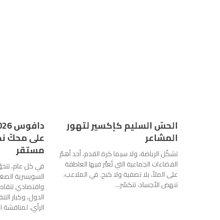
الحسّ السليم كإكسير لتهور
المشاعر
على محكّ نظ
مستقر
تشكّل الرياضة، ولا سيما كرة القدم، أحد أهمّ
الفضاءات الجماعية التي تُعبَّر فيها العاطفة
في كل عام، تتحو
على الملأ، بلا تصفية ولا كبح. في الملاعب،
السويسرية الصغ
تنهض الأجساد، تتكسّر...
واقتصادي تتقاط
الدول، وكبار التن
الرأي، لمناقشة ال