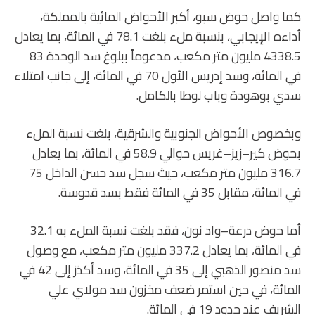
كما واصل حوض سبو، أكبر الأحواض المائية بالمملكة،
أداءه الإيجابي، بنسبة ملء بلغت 78.1 في المائة، بما يعادل
4338.5 مليون متر مكعب، مدعوماً ببلوغ سد الوحدة 83
في المائة، وسد إدريس الأول 70 في المائة، إلى جانب امتلاء
سدي بوهودة وباب لوطا بالكامل.
وبخصوص الأحواض الجنوبية والشرقية، بلغت نسبة الملء
بحوض كير–زيز–غريس حوالي 58.9 في المائة، بما يعادل
316.7 مليون متر مكعب، حيث سجل سد حسن الداخل 75
في المائة، مقابل 35 في المائة فقط بسد قدوسة.
أما حوض درعة–واد نون، فقد بلغت نسبة الملء به 32.1
في المائة، بما يعادل 337.2 مليون متر مكعب، مع وصول
سد منصور الذهبي إلى 35 في المائة، وسد أكذز إلى 42 في
المائة، في حين استمر ضعف مخزون سد مولاي علي
الشريف عند حدود 19 في المائة.