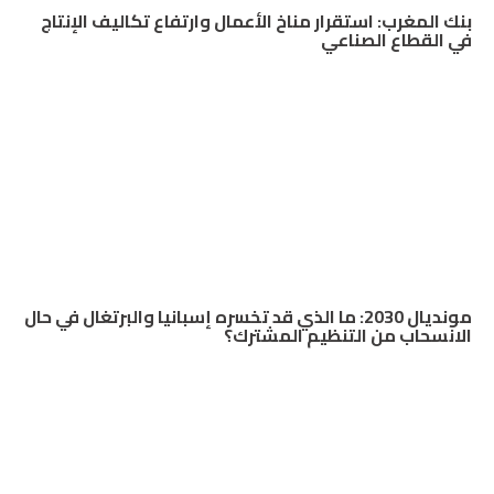
بنك المغرب: استقرار مناخ الأعمال وارتفاع تكاليف الإنتاج
في القطاع الصناعي
مونديال 2030: ما الذي قد تخسره إسبانيا والبرتغال في حال
الانسحاب من التنظيم المشترك؟