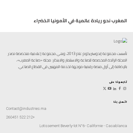
المغرب نحو ريادة عالمية في الأمونيا الخضراء
تأسست مجموعة إندوستريكوم عام 2013، وهي مجموعة إعلامية متخصصة تصدر
المجلة الرائدة المخصصة للصناعة والاستثمار والابتكار: مجلة «صناعة المغرب»،
بالإضافة إلى أول منصة رقمية موجهة لخدمة المهنيين في القطاع الصناعي.
تابعونا على
اتصل بنا
Contact@industries.ma
+212 522 260451
Lotissement Beverly-lot N°6- Californie - Casablanca