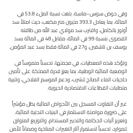
وفي حوض سوس–ماسة، بلغت نسبة الملء 53.8 في
المائة، بما يعادل 393.3 مليون متر مكعب، حيث امتلأ سد
أولوز بالكامل، واقترب سد مولاي عبد الله من طاقته
القصوى بنسبة 99 في المائة، مقابل 48 في المائة بسد
يوسف بن تاشفين، و27 في المائة فقط بسد عبد المؤمن.
وتؤكد هذه المعطيات، في مجملها، تحسناً ملموساً في
الوضعية المائية الوطنية، بما يعزز قدرة المملكة على تأمين
حاجيات الماء الصالح للشرب، ودعم الموسم الفلاحي، وتلبية
متطلبات القطاعات الاقتصادية الحيوية.
غير أن التفاوت المسجل بين الأحواض المائية يظل مؤشراً
على ضرورة مواصلة الاستثمار في البنيات التحتية المائية،
وتعزيز آليات الحكامة والتدبير المستدام، والتوزيع المتوازن
للموارد، تحسباً لاستمرار آثار التغيرات المناخية وضماناً للأمن