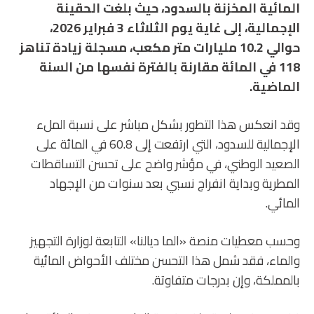
المائية المخزنة بالسدود، حيث بلغت الحقينة
الإجمالية، إلى غاية يوم الثلاثاء 3 فبراير 2026،
حوالي 10.2 مليارات متر مكعب، مسجلة زيادة تناهز
118 في المائة مقارنة بالفترة نفسها من السنة
الماضية.
وقد انعكس هذا التطور بشكل مباشر على نسبة الملء
الإجمالية للسدود، التي ارتفعت إلى 60.8 في المائة على
الصعيد الوطني، في مؤشر واضح على تحسن التساقطات
المطرية وبداية انفراج نسبي بعد سنوات من الإجهاد
المائي.
وحسب معطيات منصة «الما ديالنا» التابعة لوزارة التجهيز
والماء، فقد شمل هذا التحسن مختلف الأحواض المائية
بالمملكة، وإن بدرجات متفاوتة.