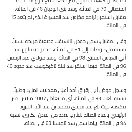
بما يعادل 1744.3 مليون متر مكعب، مع بلوغ سد أحمد
الحنصالي 70 في المائة، وسد بني الوديان 46 في المائة،
مقابل استمرار تراجع مخزون سد المسيرة الذي لم يتعد 15
في المائة.
وفي المقابل، سجل حوض تانسيفت وضعية مريحة نسبياً،
بنسبة ملء وصلت إلى 81 في المائة، مدعومة ببلوغ سد
أبي العباس السبتي 98 في المائة، وسد مولاي عبد الرحمن
96 في المائة، فيما استقر سد لالة تاكركوست عند حدود 40
في المائة.
وسجل حوض أبي رقراق أحد أعلى معدلات الملء وطنياً،
بنسبة بلغت 93 في المائة، أي ما يعادل 1007 ملايين متر
مكعب، حيث بلغ سد سيدي محمد بن عبد الله، المزود
الرئيسي بالماء الصالح للشرب لعدد من المدن الكبرى، نسبة
94 في المائة، بينما سجل سد تامسنا 83 في المائة.