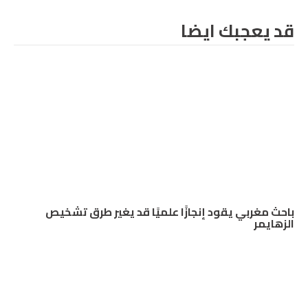
قد يعجبك ايضا
باحث مغربي يقود إنجازًا علميًا قد يغير طرق تشخيص
الزهايمر