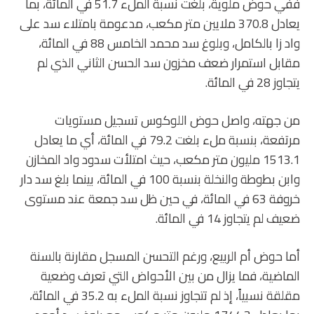
ففي حوض ملوية، بلغت نسبة الملء 51.7 في المائة، بما
يعادل 370.8 ملايين متر مكعب، مدعومة بامتلاء سد على
واد زا بالكامل، وبلوغ سد محمد الخامس 88 في المائة،
مقابل استمرار ضعف مخزون سد الحسن الثاني الذي لم
يتجاوز 28 في المائة.
من جهته، واصل حوض اللوكوس تسجيل مستويات
مرتفعة، بنسبة ملء بلغت 79.2 في المائة، أي ما يعادل
1513.1 مليون متر مكعب، حيث امتلأت سدود واد المخازن
وابن بطوطة والنخلة بنسبة 100 في المائة، بينما بلغ سد دار
خروفة 63 في المائة، في حين ظل سد جمعة عند مستوى
ضعيف لم يتجاوز 14 في المائة.
أما حوض أم الربيع، ورغم التحسن المسجل مقارنة بالسنة
الماضية، فما يزال من بين الأحواض التي تعرف وضعية
مقلقة نسبياً، إذ لم تتجاوز نسبة الملء به 35.2 في المائة،