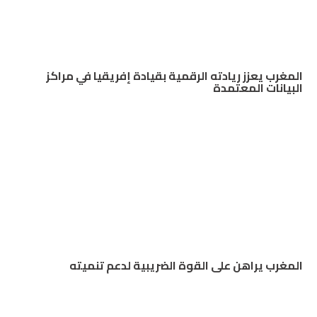
المغرب يعزز ريادته الرقمية بقيادة إفريقيا في مراكز
البيانات المعتمدة
المغرب يراهن على القوة الضريبية لدعم تنميته