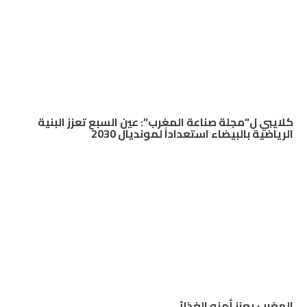
كلايبي ل”مجلة صناعة المغرب”: عين السبع تعزز البنية
الرياضية بالبيضاء استعداداً لمونديال 2030
المغرب يعزز أمنه الغذائي