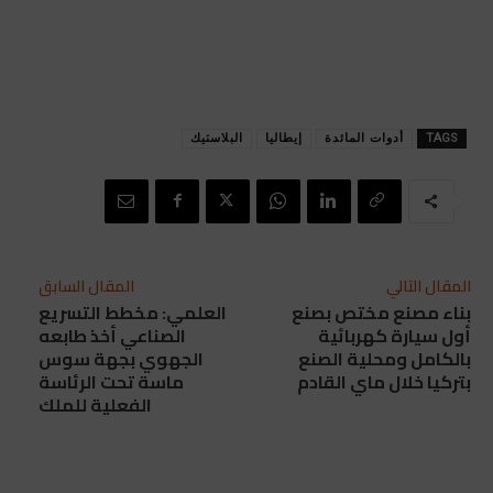
TAGS
أدوات المائدة
إيطاليا
البلاستيك
المقال التالي
المقال السابق
بناء مصنع مختص بصنع
العلمي: مخطط التسريع
أول سيارة كهربائية
الصناعي أخذ طابعه
بالكامل ومحلية الصنع
الجهوي بجهة سوس
بتركيا خلال ماي القادم
ماسة تحت الرئاسة
الفعلية للملك