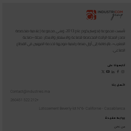
تأسست مجموعة إندوستريكوم عام 2013، وهي مجموعة إعلامية متخصصة
تصدر المجلة الرائدة المخصصة للصناعة والاستثمار والابتكار: مجلة «صناعة
المغرب»، بالإضافة إلى أول منصة رقمية موجهة لخدمة المهنيين في القطاع
الصناعي.
تابعونا على
اتصل بنا
Contact@industries.ma
+212 522 260451
Lotissement Beverly-lot N°6- Californie - Casablanca
روابط مفيدة
من نحن