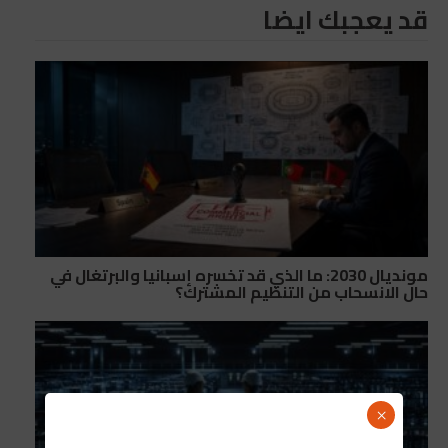
قد يعجبك ايضا
مونديال 2030: ما الذي قد تخسره إسبانيا والبرتغال في
حال الانسحاب من التنظيم المشترك؟
×