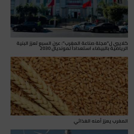
كلايبي ل”مجلة صناعة المغرب”: عين السبع تعزز البنية
الرياضية بالبيضاء استعداداً لمونديال 2030
المغرب يعزز أمنه الغذائي