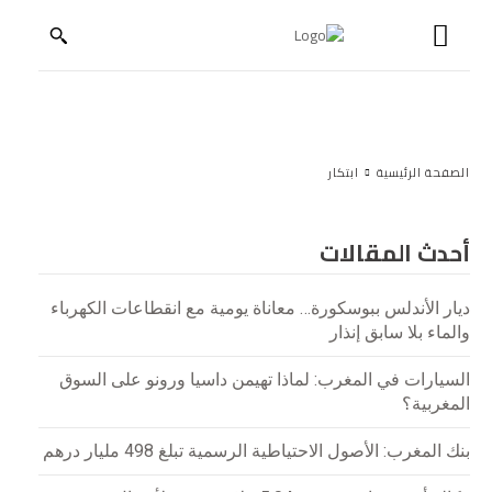
ابقَ على اطلاع بعالم الصناعة
استلم إصداراتنا، والتقارير الخاصة، والمقابلات الحصرية، والتحليلات
المعمّقة حول الصناعة والاستثمار والابتكار.
الصفحة الرئيسية
ابتكار
عنوان البريد الإلكتروني:
أحدث المقالات
ديار الأندلس ببوسكورة… معاناة يومية مع انقطاعات الكهرباء
والماء بلا سابق إنذار
السيارات في المغرب: لماذا تهيمن داسيا ورونو على السوق
المغربية؟
بنك المغرب: الأصول الاحتياطية الرسمية تبلغ 498 مليار درهم