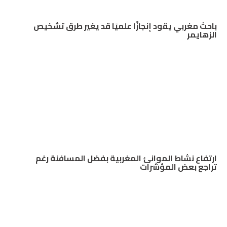
باحث مغربي يقود إنجازًا علميًا قد يغير طرق تشخيص
الزهايمر
ارتفاع نشاط الموانئ المغربية بفضل المسافنة رغم
تراجع بعض المؤشرات