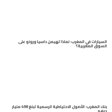
السيارات في المغرب: لماذا تهيمن داسيا ورونو على
السوق المغربية؟
بنك المغرب: الأصول الاحتياطية الرسمية تبلغ 498 مليار
درهم