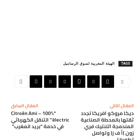
TAGS
الهيئة المغربية لسوق الرساميل
المقال التالي
المقال السابق
ديكا مروكو افريكا تجدد
“Citroën Ami – 100%
ثقتها بالمحطة الصناعية
ëlectric’’ التنقل الكهربائي
المندمجة اتلنتيك فري
في خدمة “بريد المغرب”
زون )أ ف ز( وتواصل
تطورها.