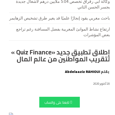
وكالة أبي رقراق تخصص 5.04 ملايين درهم لأشغال جديدة
بجسر الحسن الثاني
باحث مغربي يقود إنجازًا علميًا قد يغير طرق تشخيص الزهايمر
ارتفاع نشاط الموانئ المغربية بفضل المسافنة رغم تراجع
بعض المؤشرات
إطلاق تطبيق جديد «Quiz Finance »
لتقريب المواطنين من عالم المال
بقلم
Abdelaaziz RAHIOUI
20 أكتوبر 2020
تابعنا على واتساب