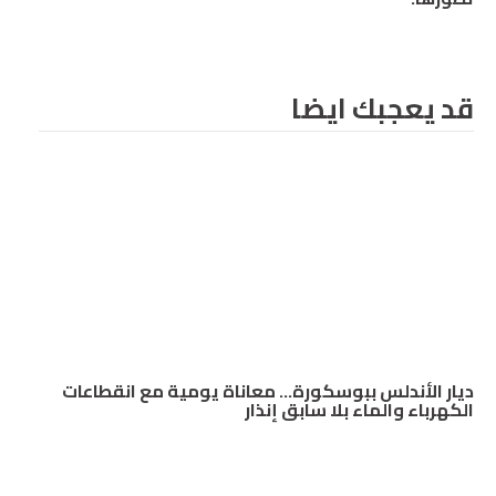
قد يعجبك ايضا
ديار الأندلس ببوسكورة… معاناة يومية مع انقطاعات
الكهرباء والماء بلا سابق إنذار