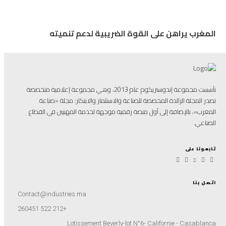
المغرب يراهن على القوة الضريبية لدعم تنميته
تأسست مجموعة إندوستريكوم عام 2013، وهي مجموعة إعلامية متخصصة
تصدر المجلة الرائدة المخصصة للصناعة والاستثمار والابتكار: مجلة «صناعة
المغرب»، بالإضافة إلى أول منصة رقمية موجهة لخدمة المهنيين في القطاع
الصناعي.
تابعونا على
اتصل بنا
Contact@industries.ma
+212 522 260451
Lotissement Beverly-lot N°6- Californie - Casablanca