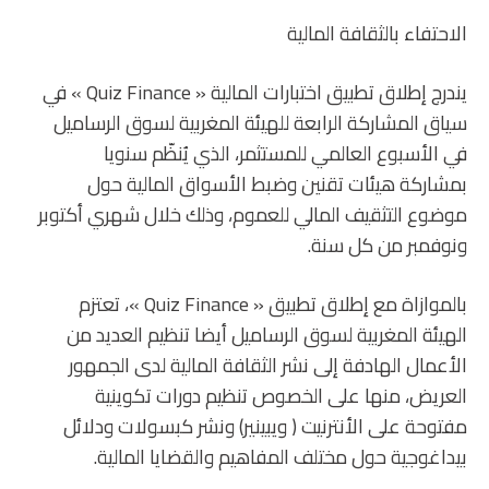
الاحتفاء بالثقافة المالية
يندرج إطلاق تطبيق اختبارات المالية « Quiz Finance » في
سياق المشاركة الرابعة للهيئة المغربية لسوق الرساميل
في الأسبوع العالمي للمستثمر، الذي يُنظّم سنويا
بمشاركة هيئات تقنين وضبط الأسواق المالية حول
موضوع التثقيف المالي للعموم، وذلك خلال شهري أكتوبر
ونوفمبر من كل سنة.
بالموازاة مع إطلاق تطبيق « Quiz Finance »، تعتزم
الهيئة المغربية لسوق الرساميل أيضا تنظيم العديد من
الأعمال الهادفة إلى نشر الثقافة المالية لدى الجمهور
العريض، منها على الخصوص تنظيم دورات تكوينية
مفتوحة على الأنترنيت ( ويبينير) ونشر كبسولات ودلائل
بيداغوجية حول مختلف المفاهيم والقضايا المالية.