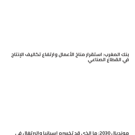
بنك المغرب: استقرار مناخ الأعمال وارتفاع تكاليف الإنتاج
في القطاع الصناعي
مونديال 2030: ما الذي قد تخسره إسبانيا والبرتغال في