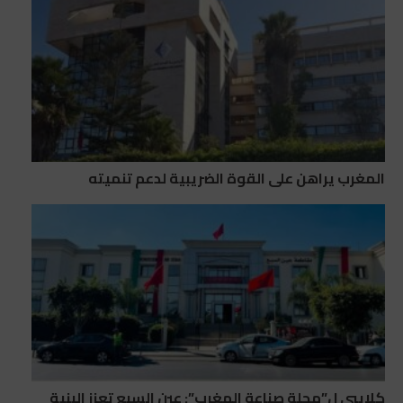
المغرب يراهن على القوة الضريبية لدعم تنميته
كلايبي ل”مجلة صناعة المغرب”: عين السبع تعزز البنية