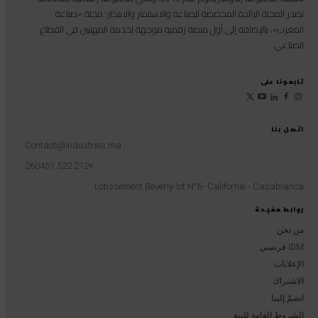
تصدر المجلة الرائدة المخصصة للصناعة والاستثمار والابتكار: مجلة «صناعة
المغرب»، بالإضافة إلى أول منصة رقمية موجهة لخدمة المهنيين في القطاع
الصناعي.
تابعونا على
اتصل بنا
Contact@industries.ma
+212 522 260451
Lotissement Beverly-lot N°6- Californie - Casablanca
روابط مفيدة
من نحن
IDM فرنسي
الإعلانات
الاشتراك
انضمّ إلينا
الشروط العامة للبيع