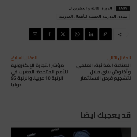
TAGS
الدورة الثالثة و العشرين ل
منتدى المدرسة الحسنية للأشغال العمومية
المقال التالي
المقال السابق
الصناعة الغذائية: العلمي
مؤشر التجارة الإلكترونية
وأخنوش ببني ملال
للأمم المتحدة: المغرب في
لتشجيع فرص الاستثمار
الرتبة 10 عربيا، والرتبة 95
دوليا
قد يعجبك ايضا