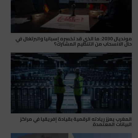
مونديال 2030: ما الذي قد تخسره إسبانيا والبرتغال في
حال الانسحاب من التنظيم المشترك؟
المغرب يعزز ريادته الرقمية بقيادة إفريقيا في مراكز
البيانات المعتمدة