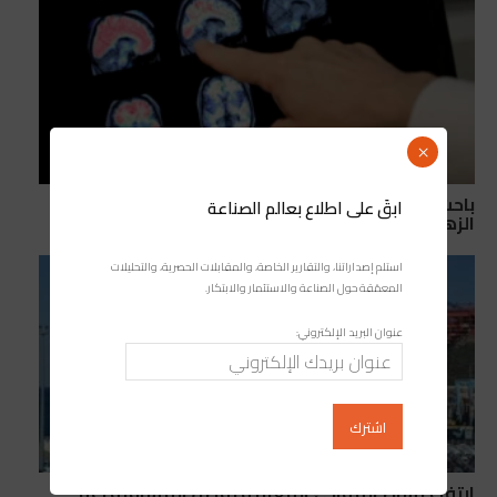
×
باحث مغربي يقود إنجازًا علميًا قد يغير طرق تشخيص
ابقَ على اطلاع بعالم الصناعة
الزهايمر
استلم إصداراتنا، والتقارير الخاصة، والمقابلات الحصرية، والتحليلات
المعمّقة حول الصناعة والاستثمار والابتكار.
عنوان البريد الإلكتروني:
ارتفاع نشاط الموانئ المغربية بفضل المسافنة رغم