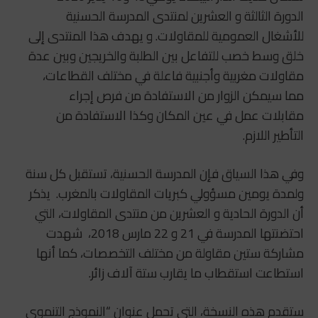
الدورة الثالثة و العشرين لمنتدى المدرسة الحسنية
للأشغال العمومية للمقاولات. و يهدف هذا المنتدى إلى
خلق وسط خصب للتفاعل بين الطلبة والخريجين وبين عدة
مقاولات مغربية وأجنبية فاعلة في مختلف القطاعات،
مما سيمكن الزوار من الاستفادة من فرص إجراء
مقابلات عمل في عين المكان وكذا الاستفادة من
التأطير اللازم.
وفي هذا السياق فإن المدرسة الحسنية، تستقبل كل سنة
ولمدة يومين مسؤولي كبريات المقاولات بالمغرب. يذكر
أن الدورة الحادية و العشرين من منتدى المقاولات، التي
احتضنتها المدرسة في 21 و 22 مارس 2018، شهدت
مشاركة ستين مقاولة من مختلف التخصصات، كما أنها
استطاعت استقطاب ما يقارب ستة آلاف زائر.
ستقدم هذه النسخة، التي تحمل عنوان “النموذج التنموي