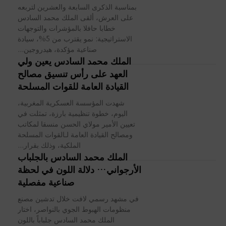
بمناسبة الذكرى السابعة والعشرين لتربعه
على العرش، ألقى الملك محمد السادس
خطابا حافلا بالمؤشرات والتوجهات
الاستراتيجية: نمو يقترب من 5%، سيادة
صناعية مؤكدة، هيدروجين...
الملك محمد السادس يعين ولي
العهد على رأس تنسيق مصالح
القيادة العامة للقوات المسلحة
شهدت المؤسسة العسكرية المغربية،
اليوم، خطوة تنظيمية بارزة، تمثلت في
تعيين الأمير مولاي الحسن منسقا لمكاتب
ومصالح القيادة العامة لـالقوات المسلحة
الملكية، وذلك بقرار...
الملك محمد السادس بالجلباب
الأرجواني… دلالة اللون في لحظة
صناعية مفصلية
في مشهد رسمي لافت خلال تدشين مصنع
منظومات الهبوط الجوي بالنواصر، اختار
الملك محمد السادس جلباباً باللون