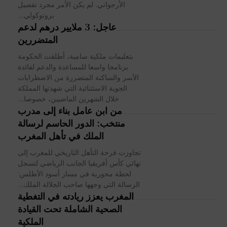
الأرجواني. لم يكن الأمر مجرد تفصيل
بروتوكولي...
عاجل: 3 ملايير درهم لدعم
المتضررين
بتعليمات ملكية سامية، أطلقت الحكومة
برنامجا واسعا للمساعدة والدعم لفائدة
الأسر والساكنة المتضررة من الاضطرابات
الجوية الاستثنائية التي شهدتها المملكة
خلال الشهرين الماضيين، خصوصا...
من ابن عامل بناء إلى مدرب
منتخب: الدور الحاسم لرسالة
الملك في تأهل المغرب
تجاوزت فرحة التأهل التاريخي للمغرب إلى
نهائي كأس أفريقيا الجانب الرياضي لتسجل
لحظة محورية في مسار أسود الأطلس:
الرسالة التي وجهها صاحب الجلالة الملك...
المغرب يعزز ريادته في التغطية
الصحية الشاملة تحت القيادة
الملكية