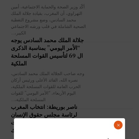
أكّد وزير الصحة والحماية الاجتماعية، أمين
التهراوي، أن المغرب، بقيادة جلالة الملك
محمد السادس، وضع مشروع التغطية
الصحية الشاملة في قلب ورشه الاجتماعي
الكبير،...
جلالة الملك محمد السادس يوجه
“الأمر اليومي” بمناسبة الذكرى
ال 69 لتأسيس القوات المسلحة
الملكية
وجه صاحب الجلالة الملك محمد السادس،
نصره الله، القائد الأعلى ورئيس أركان
الحرب العامة للقوات المسلحة الملكية،
اليوم الأربعاء، “الأمر اليومي” للقوات
المسلحة الملكية،...
ناصر بوريطة: انتخاب المغرب
لرئاسة مجلس حقوق الإنسان
يؤكد نجاح ومصداقية الإصلاحات
×
بقيادة جلالة الملك