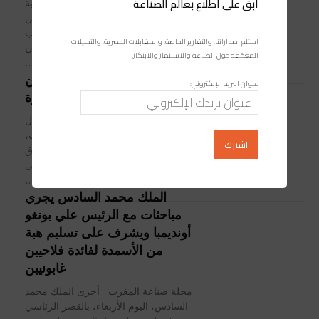
ابقَ على اطلاع بعالم الصناعة
أكد ناصر بوريطة، وزير الشؤون الخارجية
والتعاون الإفريقي والمغاربة المقيمين
بالخارج، أمس الأربعاء بالرباط، أن انتخاب
استلم إصداراتنا، والتقارير الخاصة، والمقابلات الحصرية، والتحليلات
المغرب لرئاسة مجلس حقوق الإنسان
المعمّقة حول الصناعة والاستثمار والابتكار.
لسنة 2024، "...
إطلاق وتدشين مجموعة من
عنوان البريد الإلكتروني:
المشاريع بإقليم القنيطرة
مجلة صناعة المغرب بمناسبة الاحتفال
بذكرى ثورة الملك والشعب وعيد الشباب،
تم أمس الاثنين بإقليم القنيطرة إطلاق
وتدشين مجموعة من المشاريع، فعلى
مستوى جماعة بن...
الملك محمد السادس يجري
مباحثات مع الرئيس علي بونغو
أونديمبا ويشرف على تسليم هبة
من الأسمدة لفائدة فلاحيين
غابونيين
مجلة صناعة المغرب أجرى الملك محمد
السادس، اليوم الأربعاء، بالقصر الرئاسي