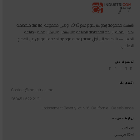
تأسست مجموعة إندوستريكوم عام 2013، وهي مجموعة إعلامية متخصصة
تصدر المجلة الرائدة المخصصة للصناعة والاستثمار والابتكار: مجلة «صناعة
المغرب»، بالإضافة إلى أول منصة رقمية موجهة لخدمة المهنيين في القطاع
الصناعي.
تابعونا على
اتصل بنا
Contact@industries.ma
+212 522 260451
Lotissement Beverly-lot N°6- Californie - Casablanca
روابط مفيدة
من نحن
IDM فرنسي