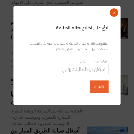
الموسم الصيفي، الذي أشرف على الانتهاء،
تميّز بإقبال كبير على شبكة الطرق السيارة
×
الوطنية بارتفاع...
أنور بنعزوز المدير العام
ابقَ على اطلاع بعالم الصناعة
لـ”ADM” يُنتخَب رئيساً للاتحاد
الدولي للطرق (IRF)
استلم إصداراتنا، والتقارير الخاصة، والمقابلات الحصرية، والتحليلات
انْتُخِبَ أنور بنعزوز، المدير العام للشركة
المعمّقة حول الصناعة والاستثمار والابتكار.
الوطنية للطرق السيارة بالمغرب (ADM)،
بالإجماع رئيساً جديداً للاتحاد الدولي للطرق
عنوان البريد الإلكتروني:
(IRF)، خلال أشغال اجتماع الجمعية
العمومية للاتحاد...
شراكة بين “الطرق السيارة
بالمغرب” ومؤسسة “جدارة”
تدعَم مسار تلاميذ البكالوريا
المتفوقين
اتفاقية شراكة بين الشركة الوطنية للطرق
السيارة بالمغرب ومؤسسة جدارة -
المؤسسة المغربية للطالب سابقا -
أشغال صيانة الطريق السيار بين