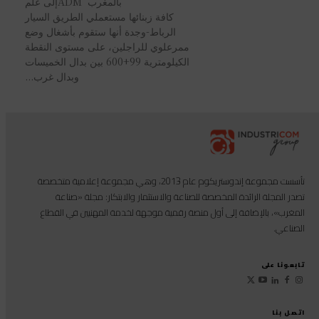
بالمغرب ADMإلى علم
كافة زبنائها مستعملي الطريق السيار
الرباط-وجدة أنها ستقوم بأشغال وضع
ممرعلوي للراجلين، على مستوى النقطة
الكيلومترية 99+600 بين بدال الخميسات
وبدال غرب...
تأسست مجموعة إندوستريكوم عام 2013، وهي مجموعة إعلامية متخصصة
تصدر المجلة الرائدة المخصصة للصناعة والاستثمار والابتكار: مجلة «صناعة
المغرب»، بالإضافة إلى أول منصة رقمية موجهة لخدمة المهنيين في القطاع
الصناعي.
تابعونا على
اتصل بنا