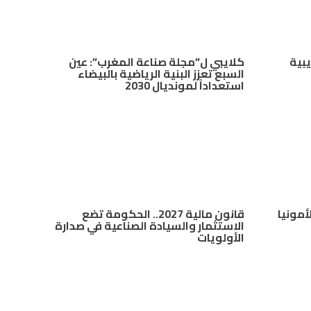
يبية
كلايبي ل”مجلة صناعة المغرب”: عين
السبع تعزز البنية الرياضية بالبيضاء
استعداداً لمونديال 2030
أمونيا
قانون مالية 2027.. الحكومة تضع
الاستثمار والسيادة الصناعية في صدارة
الأولويات