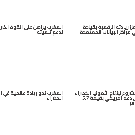
ز ريادته الرقمية بقيادة
المغرب يراهن على القوة الضر
 مراكز البيانات المعتمدة
لدعم تنميته
روع لإنتاج الأمونيا الخضراء
المغرب نحو ريادة عالمية في ال
يحصل على دعم أمريكي بقيمة 5.7
الخضراء
ار