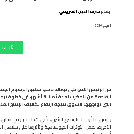
بقلم
شرف الدين السريعي
1 يوليو 2026
تابعنا
قرر الرئيس الأميركي دونالد ترمب تعليق الرسوم الج
القادمة من المغرب لمدة ثمانية أشهر، في خطوة ترمي
التي تواجهها السوق نتيجة ارتفاع تكاليف الإنتاج الغذ
ووفق ما أوردته بلومبرغ الشرق، يأتي هذا القرار في سياق
الأخيرة، بفعل التوترات الجيوسياسية وتأثيرها على سلاسل ال