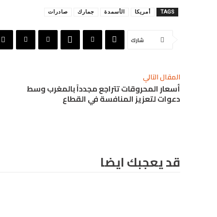
TAGS
أمريكا
الأسمدة
جمارك
صادرات
شارك
المقال التالي
أسعار المحروقات تتراجع مجدداً بالمغرب وسط
دعوات لتعزيز المنافسة في القطاع
قد يعجبك ايضا