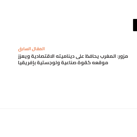
المقال السابق
مزور: المغرب يحافظ على ديناميته الاقتصادية ويعزز
موقعه كقوة صناعية ولوجستية بإفريقيا