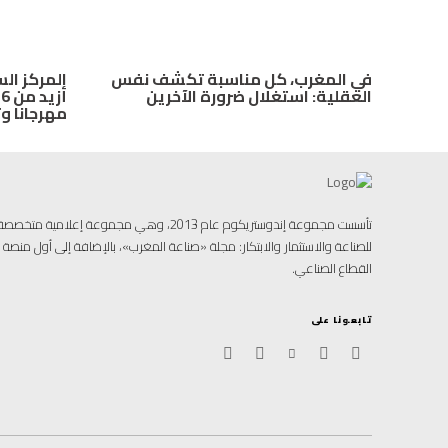
في المغرب، كل مناسبة تكشف نفس
المركز ا
العقلية: استغلال ضرورة الآخرين
مهرجانا و
تأسست مجموعة إندوستريكوم عام 2013، وهي مجموعة إ
للصناعة والاستثمار والابتكار: مجلة «صناعة المغرب»، بالإضافة إلى أول منص
القطاع الصناعي.
تابعونا على