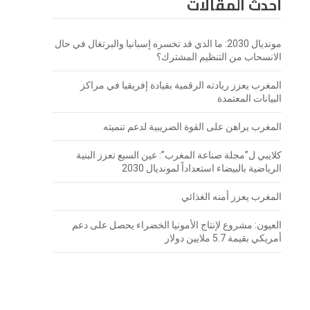
أحدث المقالات
مونديال 2030: ما الذي قد تخسره إسبانيا والبرتغال في حال
الانسحاب من التنظيم المشترك؟
المغرب يعزز ريادته الرقمية بقيادة إفريقيا في مراكز
البيانات المعتمدة
المغرب يراهن على القوة الضريبية لدعم تنميته
كلايبي ل”مجلة صناعة المغرب”: عين السبع تعزز البنية
الرياضية بالبيضاء استعداداً لمونديال 2030
المغرب يعزز أمنه الغذائي
العيون: مشروع لإنتاج الأمونيا الخضراء يحصل على دعم
أمريكي بقيمة 5.7 ملايين دولار