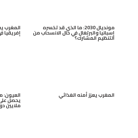
مونديال 2030: ما الذي قد تخسره
المغرب يعز
إسبانيا والبرتغال في حال الانسحاب من
إفريقيا في
التنظيم المشترك؟
المغرب يعزز أمنه الغذائي
العيون: مش
ملايين دول