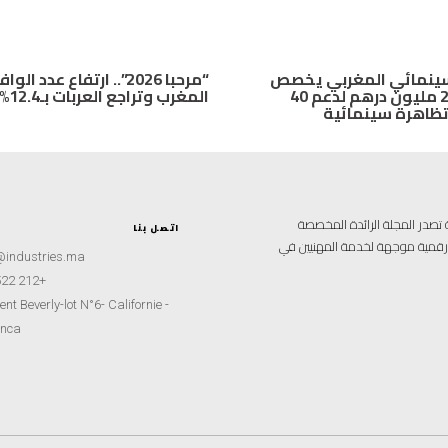
لسينمائي المغربي يخصص
“مرحبا 2026”.. ارتفاع عدد ا
أزيد من 26 مليون درهم لدعم 40
المغرب وتراجع العربات بـ12.4%
تظاهرة سينمائية
علامية متخصصة تصدر المجلة الرائدة المخصصة
اتصل بنا
ة رقمية موجهة لخدمة المهنيين في
@industries.ma
+212 522 260451
nt Beverly-lot N°6- Californie -
nca