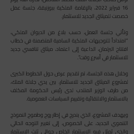
16 فبراير 2022، بالإقامة الملكية ببوزنيقة، جلسة عمل
خصصت للميثاق الجديد للاستثمار.
وتأتي جلسة العمل، حسب بلاغ من الديوان الملكي،
“امتداداً للتوجيهات الملكية السامية المتضمنة في خطاب
افتتاح البرلمان، الداعية إلى اعتماد، ميثاق تنافسي جديد
للاستثمار في أسرع وقت”.
وخلال هذه الجلسة، تم تقديم عرض حول الخطوط الكبرى
لمشروع الميثاق الجديد للاستثمار، بين يدي جلالة الملك،
من طرف الوزير المنتدب لدى رئيس الحكومة المكلف
بالاستثمار والالتقائية ‏وتقييم السياسات العمومية.
ويهدف المشروع، الذي يندرج في إطار روح وطموح النموذج
التنموي الجديد، على الخصوص، إلى تغيير التوجه الحالي
والذي يُمثل فيه الاستثمار الخاص حوالي ثلث الاستثمار