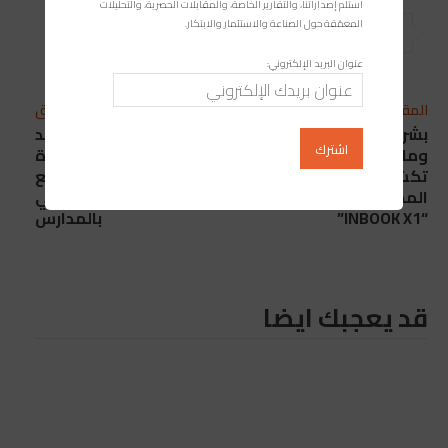
استلم إصداراتنا، والتقارير الخاصة، والمقابلات الحصرية، والتحليلات
المعمّقة حول الصناعة والاستثمار والابتكار.
عنوان البريد الإلكتروني:
المقال التالي
المقال السابق
بشراكة مع إنتل
التعليم الرقمي يُوَحّد
ومايكروسوفت.. Infinix
جهود “إنوي” مع وزارة
تكشف الحاسوب
التربية الوطنية لتسريع
المحمول عالي الجودة
التحول التكنولوجي
“INBOOK X1”
بالمدارس
قد يعجبك ايضا