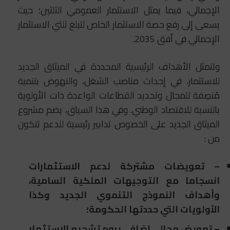
الإجمالي، فيما يمثل الاستثمار العمومي الثلثين؛ حيث
يسعى إلى رفع حصة الاستثمار الخاص لتبلغ ثلثي الاستثمار
الإجمالي في أفق 2035.
وتتمثل الأهداف الرئيسية المحددة في الميثاق الجديد
للاستثمار، في إحداث مناصب الشغل، والنهوض بتنمية
مُنصِفة للمجال وتحديد القطاعات الواعدة ذات الأولوية
بالنسبة للاقتصاد الوطني. وفي هذا السياق، يضم مشروع
الميثاق الجديد على الخصوص تدابير رئيسية للدعم تتكون
من :
– تعويضات مشتركة لدعم الاستثمارات
انسجاما مع التوجيهات الملكية السامية،
وأهداف النموذج التنموي الجديد وكذا
الأولويات التي حددتها الحكومة؛
– تعويض مجالي إضافي يروم تشجيع الاستثمار