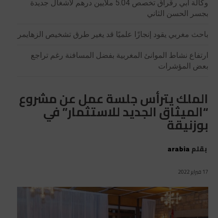
وكالة أبي رقراق تخصص 5.04 ملايين درهم لأشغال جديدة
بجسر الحسن الثاني
باحث مغربي يقود إنجازًا علميًا قد يغير طرق تشخيص الزهايمر
ارتفاع نشاط الموانئ المغربية بفضل المسافنة رغم تراجع
بعض المؤشرات
الملك يترأس جلسة عمل عن مشروع
“الميثاق الجديد للاستثمار” في
بوزنيقة
بقلم
arabia
17 فبراير 2022