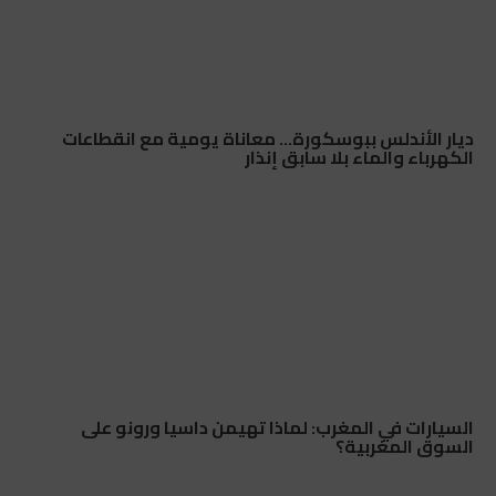
ديار الأندلس ببوسكورة… معاناة يومية مع انقطاعات
الكهرباء والماء بلا سابق إنذار
السيارات في المغرب: لماذا تهيمن داسيا ورونو على
السوق المغربية؟