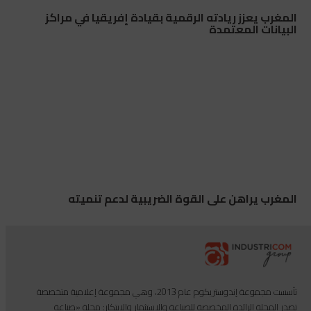
المغرب يعزز ريادته الرقمية بقيادة إفريقيا في مراكز
البيانات المعتمدة
المغرب يراهن على القوة الضريبية لدعم تنميته
تأسست مجموعة إندوستريكوم عام 2013، وهي مجموعة إعلامية متخصصة
تصدر المجلة الرائدة المخصصة للصناعة والاستثمار والابتكار: مجلة «صناعة