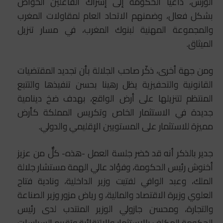
الورش، داعيا الحكومة إلى إشراك الفاعلين الخواص
بشكل فعال، وضمنهم الاتحاد العام لمقاولات المغرب
والمجموعة المهنية لبنوك المغرب، في مسار تنزيل
الميثاق.
ومن جهة أخرى، ذكّر صاحب الجلالة بأن تجديد المقتضيات
القانونية والتحفيزية يظل رهينا بحسن تنفيذها والتتبع
المنتظم لتنزيلها على أرض الواقع، بهدف ضخ دينامية
جديدة في الاستثمار الخاص وتكريس المملكة كأرض
مميزة للاستثمار على المستويين الإقليمي والدولي.
جدير بالذكر أنه قد حَضر جلسة العمل -هذه- كلٌّ من عزيز
أخنوش رئيس الحكومة، وفؤاد عالي الهمة مستشار جلالة
الملك، وعبد الوافي لفتيت وزير الداخلية، ونادية فتاح
العلوي وزيرة الاقتصاد والمالية، و رياض مزور وزير الصناعة
والتجارة، ومحسن جازولي الوزير المنتدب لدى رئيس
الحكومة المكلف بالاستثمار والالتقائية وتقييم السياسات