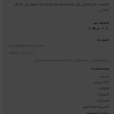
المغرب»، بالإضافة إلى أول منصة رقمية موجهة لخدمة المهنيين في القطاع
الصناعي.
تابعونا على
اتصل بنا
Contact@industries.ma
+212 522 260451
Lotissement Beverly-lot N°6- Californie - Casablanca
روابط مفيدة
من نحن
IDM فرنسي
الإعلانات
الاشتراك
انضمّ إلينا
الشروط العامة للبيع
سياسة الخصوصية