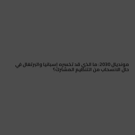
مونديال 2030: ما الذي قد تخسره إسبانيا والبرتغال في
حال الانسحاب من التنظيم المشترك؟