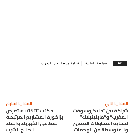
TAGS
السياسة المائية
تحلية مياه البحر للشرب
المقال التالي
المقال السابق
شراكة بين “مايكروسوفت
مكتب ONEE يستعرض
المغرب” و”مايلينبلاك”
بزاكورة المشاريع المرتبطة
لحماية المقاولات الصغرى
بقطاعي الكهرباء والماء
والمتوسطة من الهجمات
الصالح للشرب