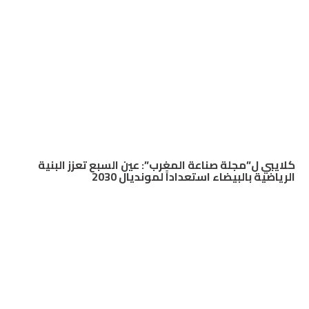
كلايبي ل”مجلة صناعة المغرب”: عين السبع تعزز البنية
الرياضية بالبيضاء استعداداً لمونديال 2030