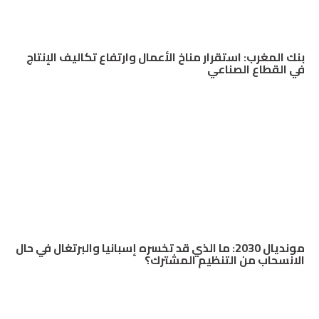
بنك المغرب: استقرار مناخ الأعمال وارتفاع تكاليف الإنتاج
في القطاع الصناعي
مونديال 2030: ما الذي قد تخسره إسبانيا والبرتغال في حال
الانسحاب من التنظيم المشترك؟