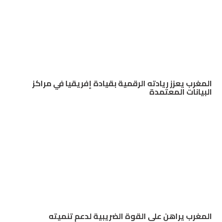
المغرب يعزز ريادته الرقمية بقيادة إفريقيا في مراكز
البيانات المعتمدة
المغرب يراهن على القوة الضريبية لدعم تنميته