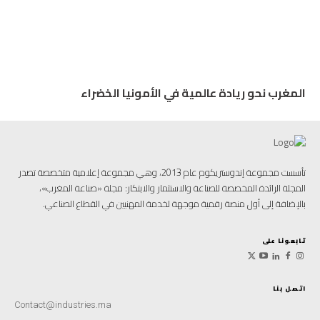
المغرب نحو ريادة عالمية في الأمونيا الخضراء
تأسست مجموعة إندوستريكوم عام 2013، وهي مجموعة إعلامية متخصصة تصدر
المجلة الرائدة المخصصة للصناعة والاستثمار والابتكار: مجلة «صناعة المغرب»،
بالإضافة إلى أول منصة رقمية موجهة لخدمة المهنيين في القطاع الصناعي.
تابعونا على
اتصل بنا
Contact@industries.ma