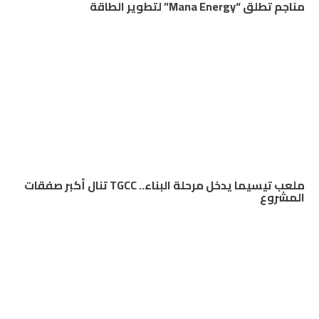
مناجم تطلق “Mana Energy” لتطوير الطاقة
ملعب تيسيما يدخل مرحلة البناء.. TGCC تنال أكبر صفقات
المشروع