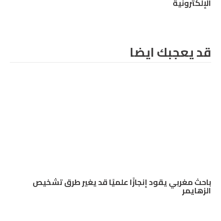
الإلكترونية
قد يعجبك ايضا
باحث مغربي يقود إنجازًا علميًا قد يغير طرق تشخيص
الزهايمر